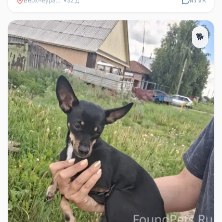
Верхнеуральск
•
32 д
из VK
🐕