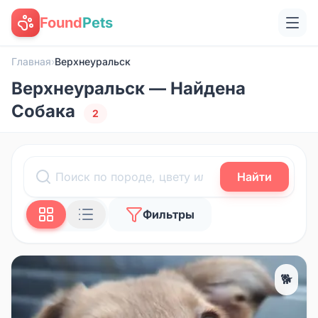
Found
Pets
Главная
›
Верхнеуральск
Верхнеуральск — Найдена
Собака
2
Найти
Фильтры
🐕