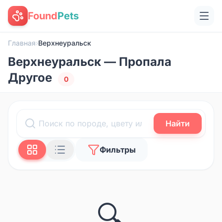
Found
Pets
Главная
›
Верхнеуральск
Верхнеуральск — Пропала
Другое
0
Найти
Фильтры
🔍