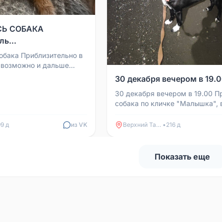
СЬ СОБАКА
ь...
обака Приблизительно в
о возможно и дальше
икается на имя: мила
30 декабря вечером в 19.0
зи: 890...
30 декабря вечером в 19.00 П
собака по кличке "Малышка", 
красном ошейнике и с коричн
поводком. Любая информа...
99 д
из VK
Верхний Тагил
•
216 д
Показать еще