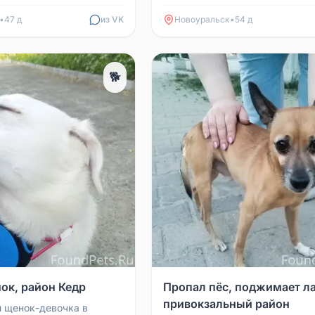
тром. Была с ошейником.
из пос. Приозерный (Шаманиха)
 ...
ориентирово...
•
47 д
из VK
Новоуральск
•
54 д
🐕
ок, район Кедр
Пропал пёс, поджимает ла
привокзальный район
 щенок-девочка в