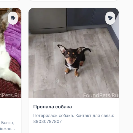
🐕
🐕
Пропала собака
Потерялась собака. Контакт для связи:
89030797807
 Бонго,
Убежал