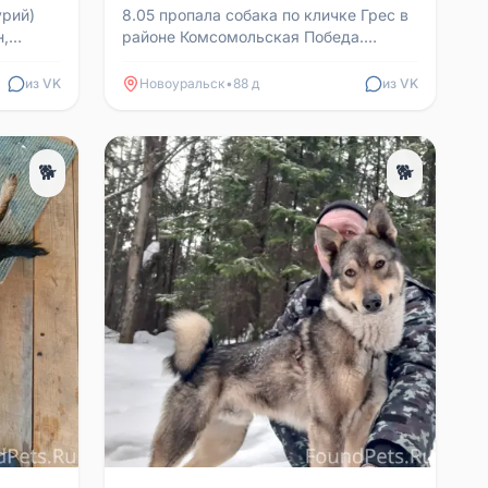
урий)
8.05 пропала собака по кличке Грес в
н,
районе Комсомольская Победа.
ее
Прошу помочь найти. Контакт:
+79022790837 Елена
из VK
Новоуральск
•
88 д
из VK
🐕
🐕