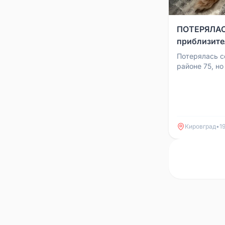
ПОТЕРЯЛА
приблизител
Потерялась с
районе 75, н
убежала Откл
Номер для свя
Кировград
•
1