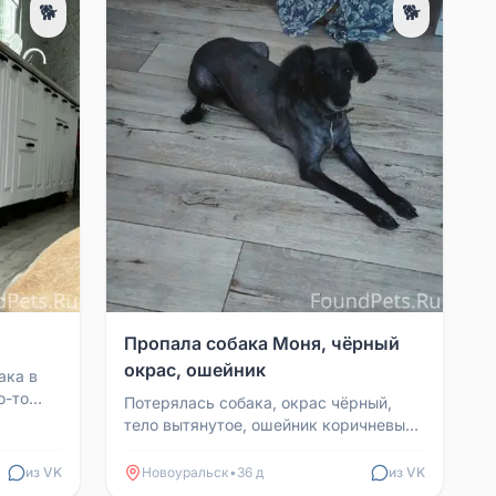
🐕
🐕
Пропала собака Моня, чёрный
окрас, ошейник
ака в
о-то
Потерялась собака, окрас чёрный,
тело вытянутое, ошейник коричневый,
зовут Моня. Нашедшему или кто
видел, звоните +79089...
из VK
Новоуральск
•
36 д
из VK