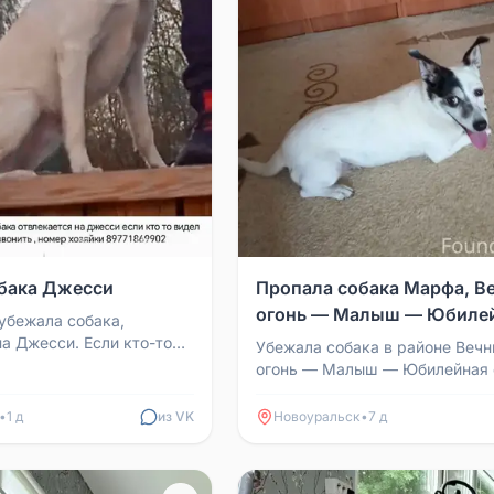
бака Джесси
Пропала собака Марфа, В
огонь — Малыш — Юбиле
убежала собака,
на Джесси. Если кто-то
Убежала собака в районе Веч
ба написать или
огонь — Малыш — Юбилейная 
яйке Анне по ном...
около 21:00. Вывернулась из ш
удрала. Собачка не...
•
1 д
из VK
Новоуральск
•
7 д