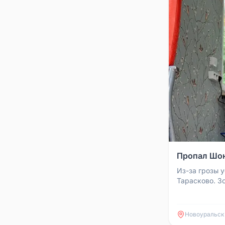
Пропал Шон
Из-за грозы 
Тарасково. Зо
видел или на
пожалуйста. В
Новоуральск