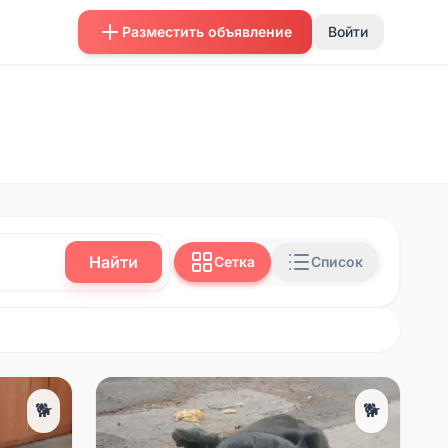
Разместить объявление
Войти
Найти
Сетка
Список
🐕
🐕