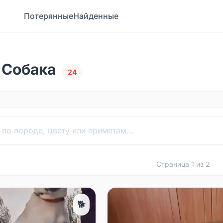
Потерянные
Найденные
 Собака
24
Страница
1
из
2
🐕