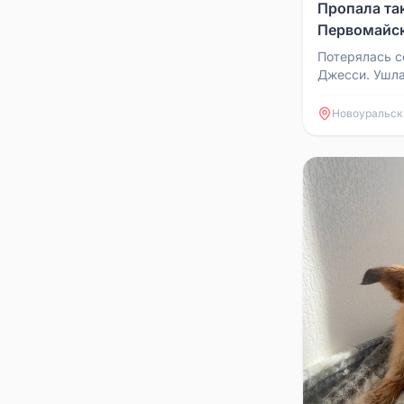
Пропала та
Первомайск
Потерялась с
Джесси. Ушла
улице Первом
вернулась. Бы
Новоуральск