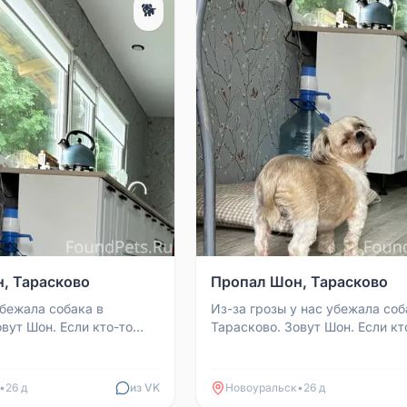
🐕
, Тарасково
Пропал Шон, Тарасково
убежала собака в
Из-за грозы у нас убежала соб
вут Шон. Если кто-то
Тарасково. Зовут Шон. Если кт
шёл, сообщите,
нашёл, сообщите, пожалуйста.
ознаграждение за ...
Вознаграждение за инфо...
•
26 д
из VK
Новоуральск
•
26 д