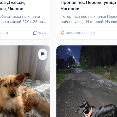
кса Джесси,
Пропал пёс Персей, улица
ая, Чкалов
Нагорная
обака такса по кличке
Потерялся пёс по кличке Перс
 с хозяйкой 27.04.26 по
районе улицы Нагорной. На ош
айская, Чкалов, так и не
бирка с адресом и номером те
...
Если найдёте, зв...
•
99 д
из VK
Новоуральск
•
105 д
🐕