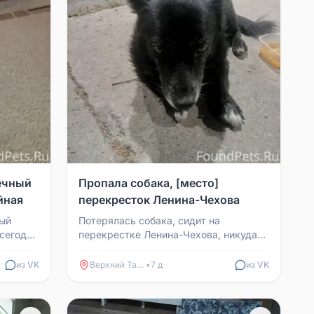
ечный
Пропала собака, [место]
йная
перекресток Ленина-Чехова
ный
Потерялась собака, сидит на
сегодня
перекрестке Ленина-Чехова, никуда
лейки и
не уходит. На ухе бирка, есть
ошейник. Собаки подрали, кло...
из VK
Верхний Тагил
•
7 д
из VK