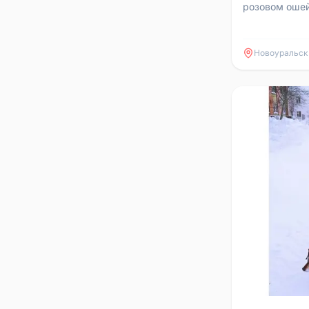
розовом ошей
Перепуган. Р
Первомайская
Новоуральск