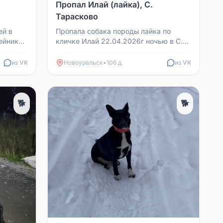
Пропал Илай (лайка), С.
Тарасково
ей в
Пропала собака породы лайка по
ейнике
кличке Илай 22.04.2026г ночью в С.
лефона.
Тарасково. Телефон для связи:
89222297299
из VK
Новоуральск
•
106 д
из VK
🐕
🐕