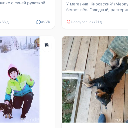
нике с синей рулеткой.
У магазина 'Кировский' (Мерк
айон Кедр,
бегает пёс. Голодный, растеря
, 68, магазин Пятёроч...
поджимает заднюю лапку. Ран
видели его с хозяйкой в ...
•
66 д
из VK
Новоуральск
•
71 д
🐕