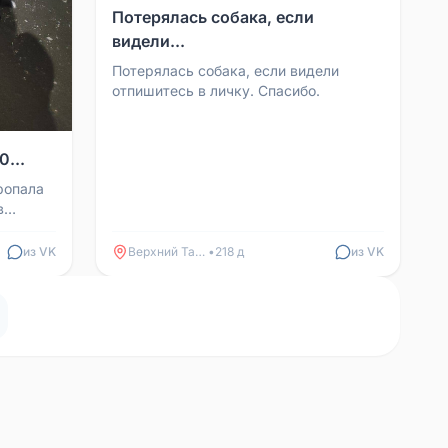
Потерялась собака, если
видели...
Потерялась собака, если видели
отпишитесь в личку. Спасибо.
0...
ропала
в
евым
из VK
Верхний Тагил
•
218 д
из VK