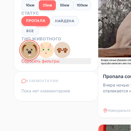
10км
25км
50км
100км
СТАТУС
ПРОПАЛА
НАЙДЕНА
ВСЕ
ТИП ЖИВОТНОГО
Сбросить фильтры
Пропала со
КОММЕНТАРИИ
Вчера ночью 
Пока нет комментариев
отвлекается 
видел, прось
позвонить хоз
Новоуральск