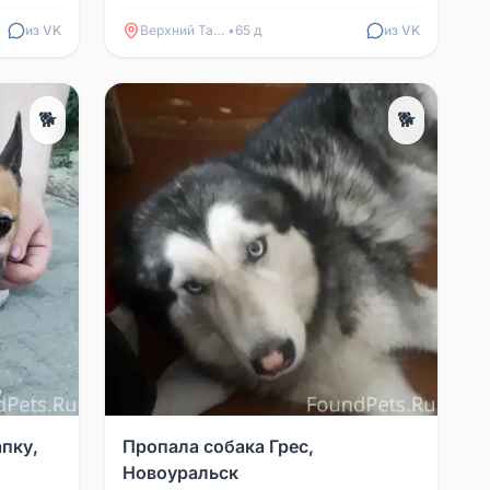
 13.06,
из VK
Верхний Тагил
•
65 д
из VK
🐕
🐕
пку,
Пропала собака Грес,
Новоуральск