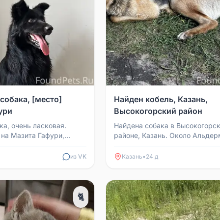
собака, [место]
Найден кобель, Казань,
ури
Высокогорский район
ка, очень ласковая.
Найдена собака в Высокогорс
 на Мазита Гафури,
районе, Казань. Около Альде
дит.
появился молодой худой кобел
нем хороший кожаный ош...
из VK
Казань
•
24 д
🐈