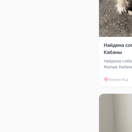
Найдена со
Кабаны
Найдена соба
Малые Кабаны
бывшедомашня
выбросили. Ор
Казань
•
8 д