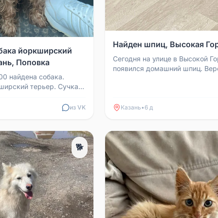
Найден шпиц, Высокая Го
бака йоркширский
Сегодня на улице в Высокой Г
ань, Поповка
появился домашний шпиц. Вер
00 найдена собака.
потерялся или был оставлен. 
ширский терьер. Сучка.
на стрессе, нуждает...
дресника нет.
триженная. Проб...
из VK
Казань
•
6 д
🐕