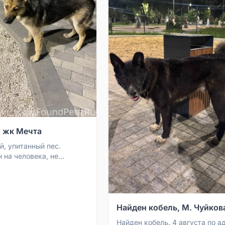
, жк Мечта
й, упитанный пес.
 на человека, не
 другим животным, явно
й. Надеемся, ч...
Найден кобель, М. Чуйков
Найден кобель. 4 августа по а