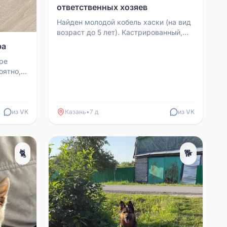
ответственных хозяев
Найден молодой кобель хаски (на вид
возраст до 5 лет). Кастрированный,
отлично ладит с другими собаками.
ра
Спокойно ходит ...
оре
оятно,
Собака
из VK
Казань
•
7 д
из VK
🐈
🐕