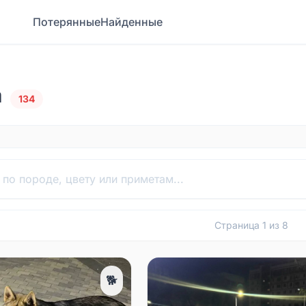
Потерянные
Найденные
а
134
Страница
1
из
8
🐕