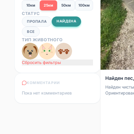
10км
25км
50км
100км
СТАТУС
НАЙДЕНА
ПРОПАЛА
ВСЕ
ТИП ЖИВОТНОГО
Сбросить фильтры
Найден пес
КОММЕНТАРИИ
Найден чисты
Пока нет комментариев
Ориентирован
агрессивен к
бывшедомашни