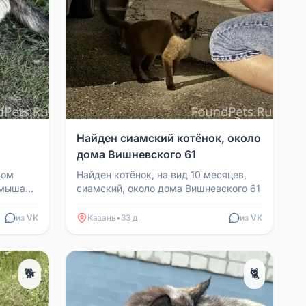
Найден сиамский котёнок, около
дома Вишневского 61
ком
Найден котёнок, на вид 10 месяцев,
рмыша
сиамский, около дома Вишневского 61
ь. На
из VK
Казань
•
33 д
из VK
🐕
🐈