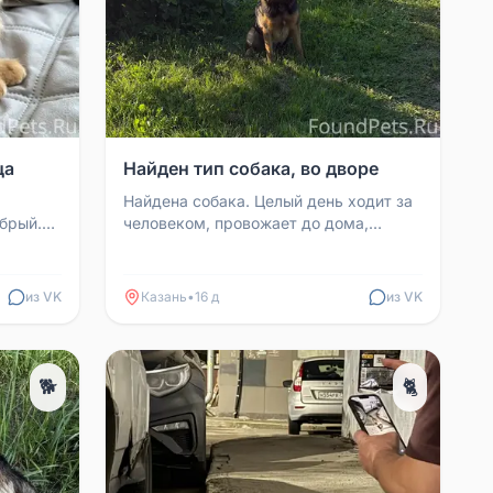
ца
Найден тип собака, во дворе
Найдена собака. Целый день ходит за
обрый.
человеком, провожает до дома,
одители.
никуда не уходит. Покормлена,
напоена, находится во дв...
из VK
Казань
•
16 д
из VK
🐕
🐈