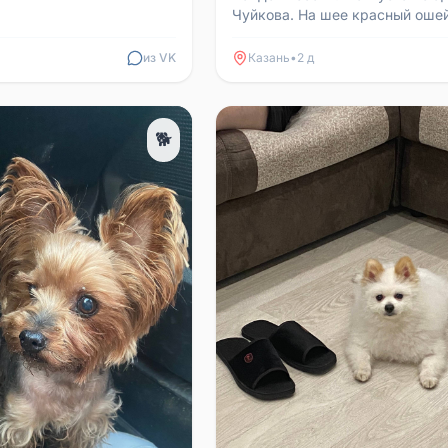
Чуйкова. На шее красный ошей
адресника. Судя по состоянию
хозяева н...
из VK
Казань
•
2 д
🐕