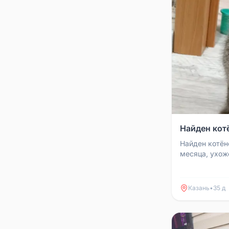
Найден кот
Найден котёно
месяца, ухож
Срочно нужно
Казань
•
35 д