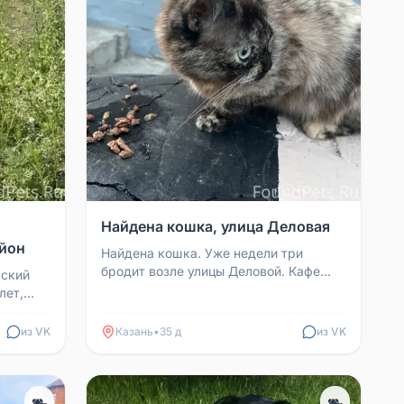
Найдена кошка, улица Деловая
айон
Найдена кошка. Уже недели три
бродит возле улицы Деловой. Кафе
рский
Бизон. С красным ошейником.
лет,
ми. С
из VK
Казань
•
35 д
из VK