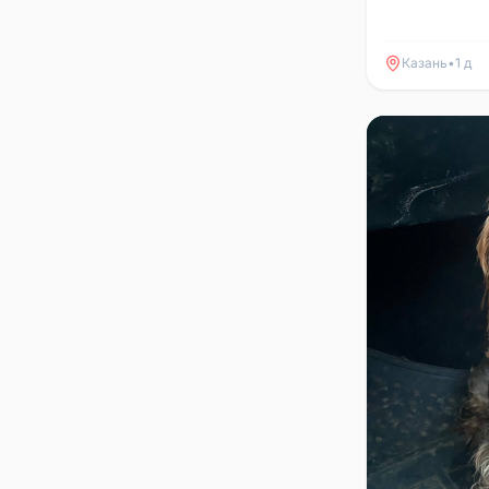
Казань
•
1 д