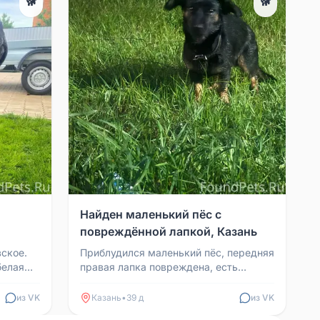
🐕
🐕
Найден маленький пёс с
повреждённой лапкой, Казань
вское.
Приблудился маленький пёс, передняя
белая
правая лапка повреждена, есть
чные
ошейник. Очень голодный, мокнет под
дождём. Может быть...
из VK
Казань
•
39 д
из VK