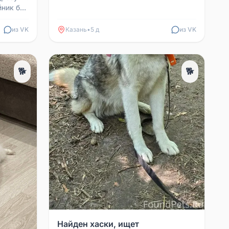
ник без
 собаки,
из VK
Казань
•
5 д
из VK
🐕
🐕
Найден хаски, ищет