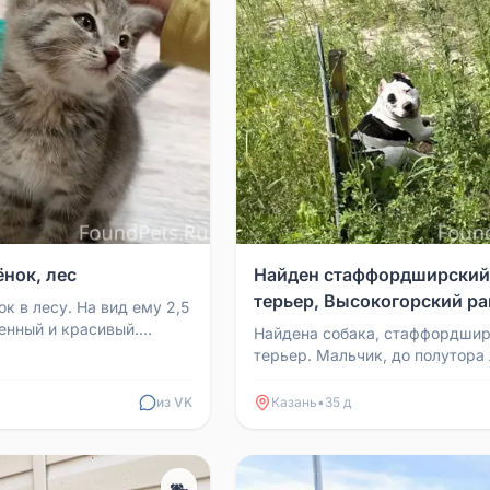
ёнок, лес
Найден стаффордширский
терьер, Высокогорский р
к в лесу. На вид ему 2,5
енный и красивый.
Найдена собака, стаффордши
 найти хозяев.
терьер. Мальчик, до полутора 
ласковый со взрослыми и деть
поводком. Пролежал п...
из VK
Казань
•
35 д