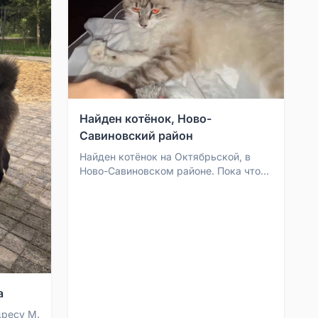
Найден котёнок, Ново-
Савиновский район
Найден котёнок на Октябрьской, в
Ново-Савиновском районе. Пока что
ищем старых хозяев. Контакт:
89992086881
а
дресу М.