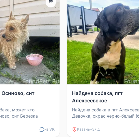
🐕
 Осиново, снт
Найдена собака, пгт
Алексеевское
бака, может кто
Найдена собака в пгт Алексее
ново, снт Березка
Девочка, окрас черно-белый (
грудь и носочки). Несимметри
белые носочки на п...
из VK
Казань
•
37 д