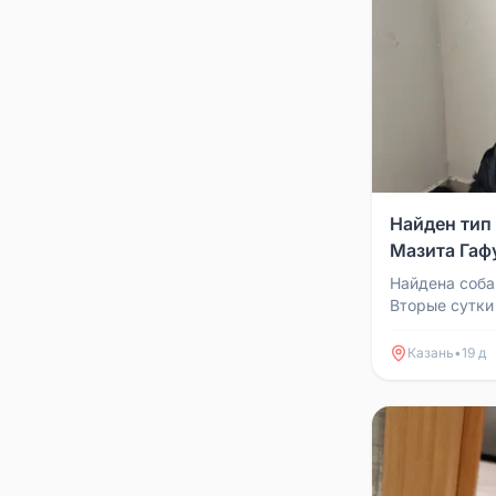
Найден тип 
Мазита Гаф
Найдена соба
Вторые сутки
никуда не ухо
Казань
•
19 д