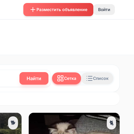
Разместить объявление
Войти
Найти
Сетка
Список
🐕
🐈