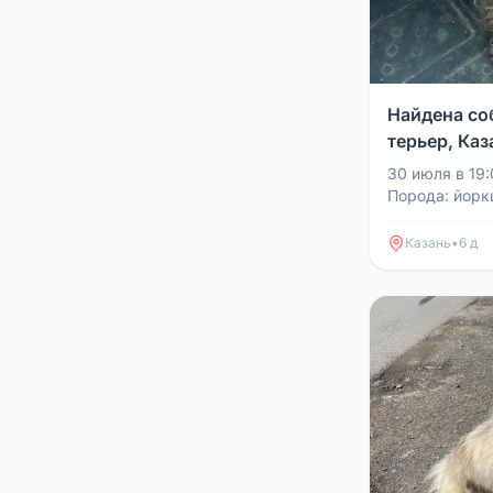
Найдена со
терьер, Каз
30 июля в 19:
Порода: йорк
Ошейника и а
Ухоженная, с
Казань
•
6 д