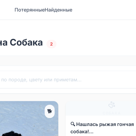
Потерянные
Найденные
на Собака
2
🐕
СОБАКА
🔍 Нашлась рыжая гончая
собака!...