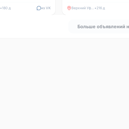
•
180 д
из VK
Верхний Уфалей
•
216 д
Больше объявлений 