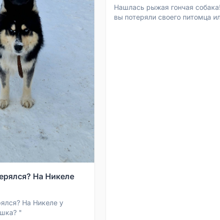
Нашлась рыжая гончая собака! Есл
вы потеряли своего питомца и
знаете, кому он принадлежит,
пожалуйста, свяжитесь по ...
терялся? На Никеле
рялся? На Никеле у
шка? "