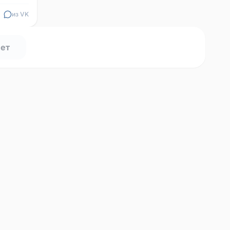
из VK
нет