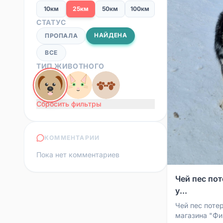
10км
25км
50км
100км
СТАТУС
НАЙДЕНА
ПРОПАЛА
ВСЕ
ТИП ЖИВОТНОГО
Сбросить фильтры
КОММЕНТАРИИ
Пока нет комментариев
Чей пес по
у...
Чей пес поте
магазина "Фи