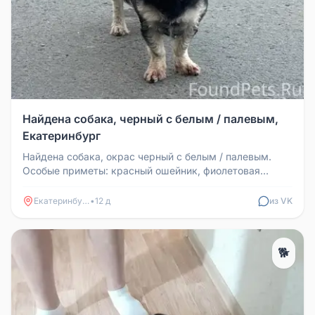
Найдена собака, черный с белым / палевым,
Екатеринбург
Найдена собака, окрас черный с белым / палевым.
Особые приметы: красный ошейник, фиолетовая
резинка. Место находки: райо...
Екатеринбург
•
12 д
из VK
🐕