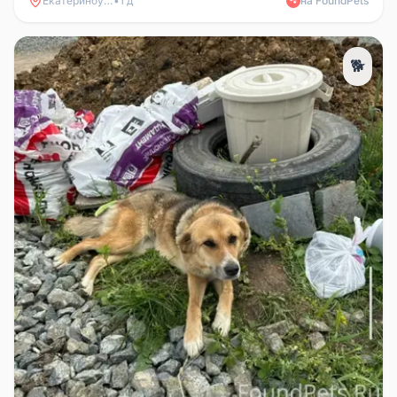
Екатеринбург
•
1 д
на FoundPets
🐾
🐕