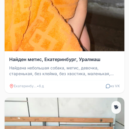
Найден метис, Екатеринбург, Уралмаш
Найдена небольшая собака, метис, девочка,
старенькая, без клейма, без хвостика, маленькая,
весит 3 кг, окрас чёрный с ры...
Екатеринбург
•
6 д
из VK
🐕