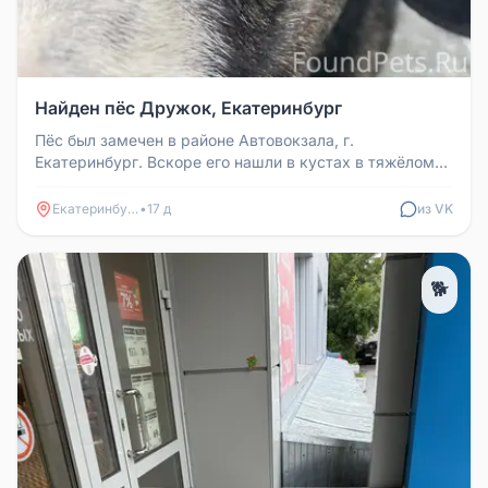
Найден пёс Дружок, Екатеринбург
Пёс был замечен в районе Автовокзала, г.
Екатеринбург. Вскоре его нашли в кустах в тяжёлом
состоянии. В клинике поставил...
Екатеринбург
•
17 д
из VK
🐕