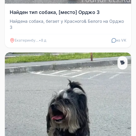
Найден тип собака, [место] Орджо 3
Найдена собака, бегает у Красного& Белого на Орджо
3
Екатеринбург
•
8 д
из VK
🐕