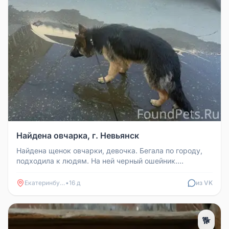
Найдена овчарка, г. Невьянск
Найдена щенок овчарки, девочка. Бегала по городу,
подходила к людям. На ней черный ошейник.
Спокойная, дружелюбная, умее...
Екатеринбург
•
16 д
из VK
🐕