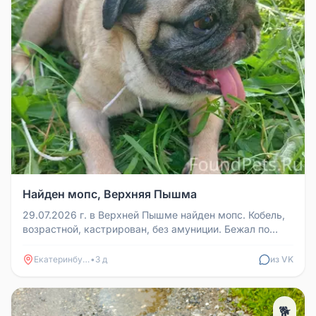
Найден мопс, Верхняя Пышма
29.07.2026 г. в Верхней Пышме найден мопс. Кобель,
возрастной, кастрирован, без амуниции. Бежал по
проезжей части у Двор...
Екатеринбург
•
3 д
из VK
🐕