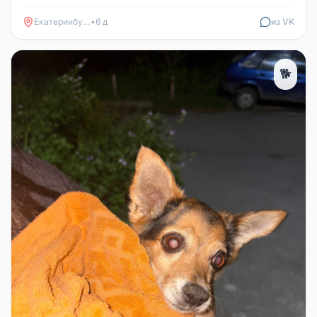
Мостовая 53. Контакт: Саша +7912270...
Екатеринбург
•
6 д
из VK
🐕