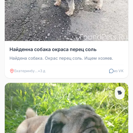
Найденна собака окраса перец соль
Найдена собака. Окрас перец соль. Ищем хозяев.
Екатеринбург
•
3 д
из VK
🐕