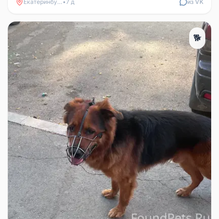
Екатеринбург
•
7 д
из VK
🐕