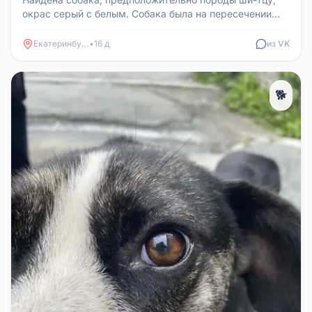
окрас серый с белым. Собака была на пересечении
улиц Шаумяна и Чкалова, ...
Екатеринбург
•
16 д
из VK
🐕