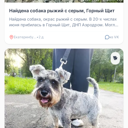
Найдена собака рыжий с серым, Горный Щит
Найдена собака, окрас рыжий с серым. В 20-х числах
июня прибилась в Горный Щит, ДНП Аэродром. Могла,
испугавшись грозы, ...
Екатеринбург
•
2 д
из VK
🐕