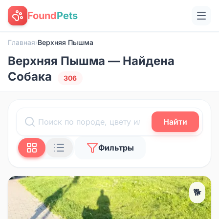
Found
Pets
Главная
›
Верхняя Пышма
Верхняя Пышма — Найдена
Собака
306
Найти
Фильтры
🐕