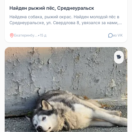
Найден рыжий пёс, Среднеуральск
Найдена собака, рыжий окрас. Найден молодой пёс в
Среднеуральске, ул. Свердлова 8, увязался за нами,
лапа задняя в крови...
Екатеринбург
•
15 д
из VK
🐕