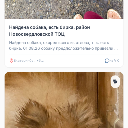
Найдена собака, есть бирка, район
Новосвердловской ТЭЦ
Найдена собака, скорее всего из отлова, т. к. есть
бирка. 01.08.26 собаку предположительно привезли в
СНТ в районе Новос...
Екатеринбург
•
6 д
из VK
🐕