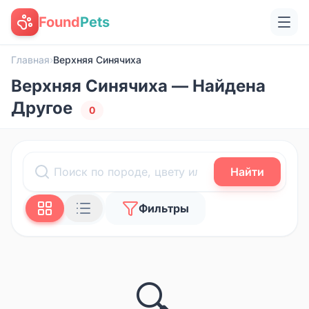
Found
Pets
Главная
›
Верхняя Синячиха
Верхняя Синячиха — Найдена
Другое
0
Найти
Фильтры
🔍