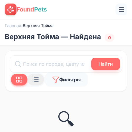
Found
Pets
Главная
›
Верхняя Тойма
Верхняя Тойма — Найдена
0
Найти
Фильтры
🔍