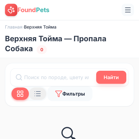
Found
Pets
Главная
›
Верхняя Тойма
Верхняя Тойма — Пропала
Собака
0
Найти
Фильтры
🔍