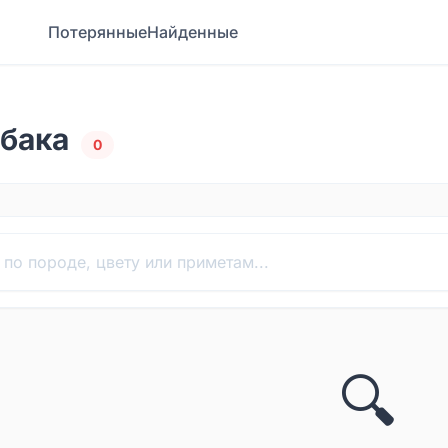
Потерянные
Найденные
бака
0
🔍