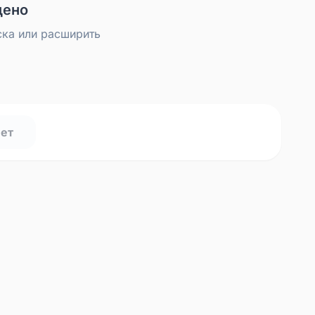
дено
ска или расширить
нет