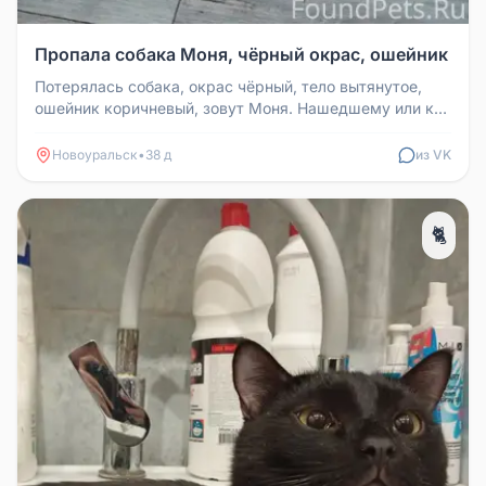
Пропала собака Моня, чёрный окрас, ошейник
Потерялась собака, окрас чёрный, тело вытянутое,
ошейник коричневый, зовут Моня. Нашедшему или кто
видел, звоните +79089...
Новоуральск
•
38 д
из VK
🐈