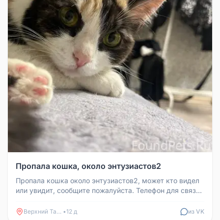
Пропала кошка, около энтузиастов2
Пропала кошка около энтузиастов2, может кто видел
или увидит, сообщите пожалуйста. Телефон для связи:
89827312650
Верхний Тагил
•
12 д
из VK