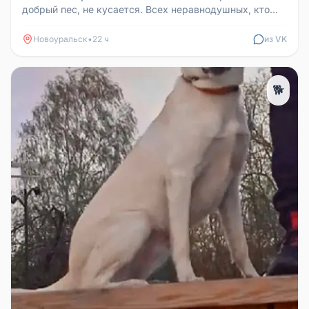
добрый пес, не кусается. Всех неравнодушных, кто
его видел, прошу, дайте...
Новоуральск
•
22 ч
из VK
🐕