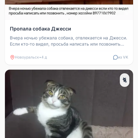
Пропала собака Джесси
Вчера ночью убежала собака, отвлекается на Джесси.
Если кто-то видел, просьба написать или позвонить
хозяйке Анне по ном...
Новоуральск
•
4 д
из VK
🐈