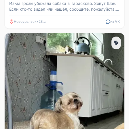
Из-за грозы убежала собака в Тарасково. Зовут Шон.
Если кто-то видел или нашёл, сообщите, пожалуйста.
Вознаграждение за ...
Новоуральск
•
28 д
из VK
🐕