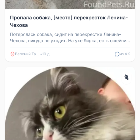
Пропала собака, [место] перекресток Ленина-
Чехова
Потерялась собака, сидит на перекрестке Ленина-
Чехова, никуда не уходит. На ухе бирка, есть ошейник.
Собаки подрали, кло...
Верхний Тагил
•
10 д
из VK
🐈