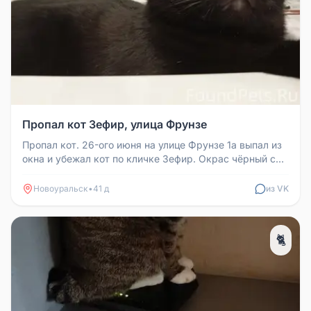
Пропал кот Зефир, улица Фрунзе
Пропал кот. 26-ого июня на улице Фрунзе 1а выпал из
окна и убежал кот по кличке Зефир. Окрас чёрный с
немного белыми вол...
Новоуральск
•
41 д
из VK
🐈