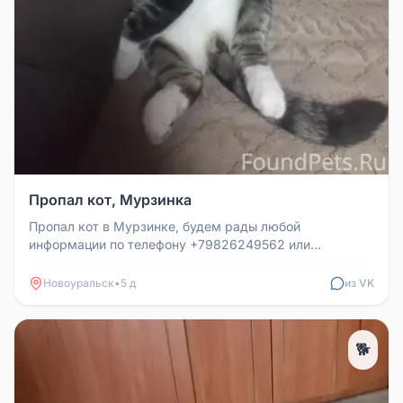
Пропал кот, Мурзинка
Пропал кот в Мурзинке, будем рады любой
информации по телефону +79826249562 или
+79089272380
Новоуральск
•
5 д
из VK
🐕