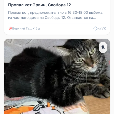
Пропал кот Эрвин, Свобода 12
Пропал кот, предположительно в 16:30-18:00 выбежал
из частного дома на Свободы 12. Отзывается на
кличку Эрвин, заметно д...
Верхний Тагил
•
15 д
из VK
🐈