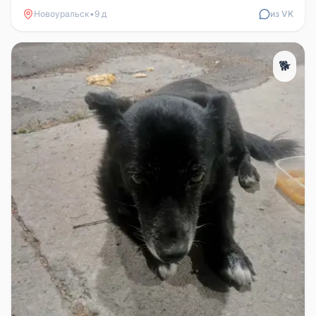
Новоуральск
•
9 д
из VK
🐕