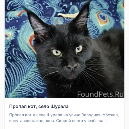
Пропал кот, село Шурала
Пропал кот в селе Шурала на улице Западная. Убежал,
испугавшись индюков. Скорей всего увезён на
автомобиле ВАЗ 2112 тёмн...