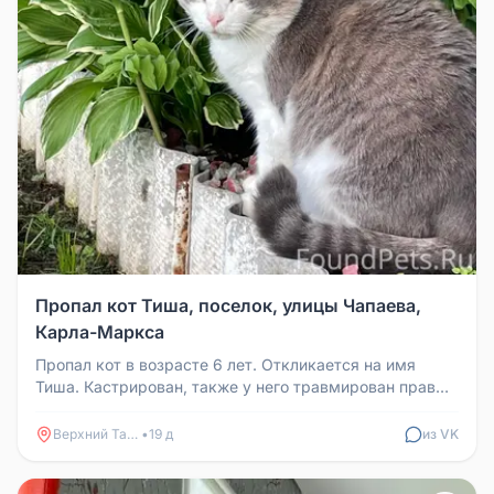
Пропал кот Тиша, поселок, улицы Чапаева,
Карла-Маркса
Пропал кот в возрасте 6 лет. Откликается на имя
Тиша. Кастрирован, также у него травмирован правый
глазик. Пропал в посе...
Верхний Тагил
•
19 д
из VK