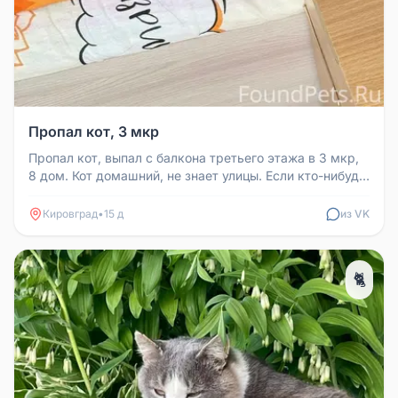
Пропал кот, 3 мкр
Пропал кот, выпал с балкона третьего этажа в 3 мкр,
8 дом. Кот домашний, не знает улицы. Если кто-нибудь
увидит, напишит...
Кировград
•
15 д
из VK
🐈