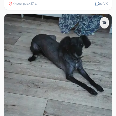
Кировград
•
37 д
из VK
🐕