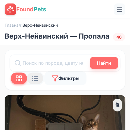
Found
Pets
Главная
›
Верх-Нейвинский
Верх-Нейвинский — Пропала
46
Найти
Фильтры
🐈