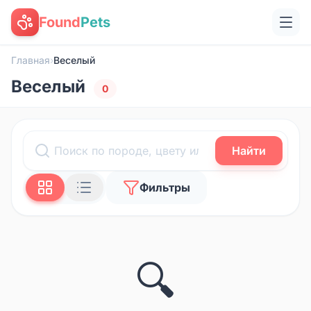
Found
Pets
Главная
›
Веселый
Веселый
0
Найти
Фильтры
🔍