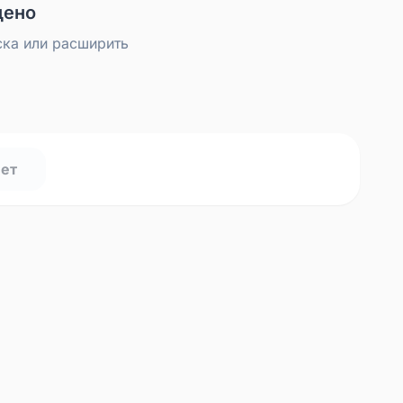
дено
ска или расширить
нет