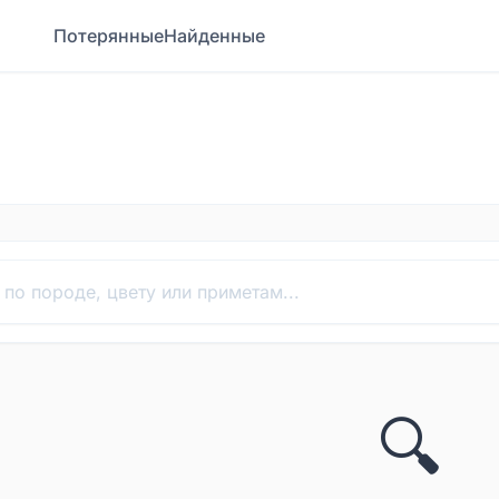
Потерянные
Найденные
🔍