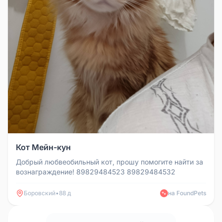
Кот Мейн-кун
Добрый любвеобильный кот, прошу помогите найти за
вознаграждение! 89829484523 89829484532
Боровский
•
88 д
на FoundPets
🐾