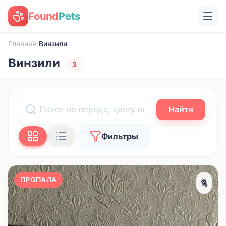
Found
Pets
Главная
›
Винзили
Винзили
3
Найти
Фильтры
ПРОПАЛА
🐈