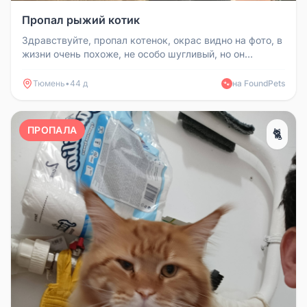
Пропал рыжий котик
Здравствуйте, пропал котенок, окрас видно на фото, в
жизни очень похоже, не особо шугливый, но он
домашний и не привыкши...
Тюмень
•
44 д
на FoundPets
🐾
ПРОПАЛА
🐈