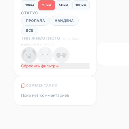
10км
25км
50км
100км
СТАТУС
ПРОПАЛА
НАЙДЕНА
ВСЕ
ТИП ЖИВОТНОГО
(
сначала
выберите статус
)
Сбросить фильтры
КОММЕНТАРИИ
Пока нет комментариев