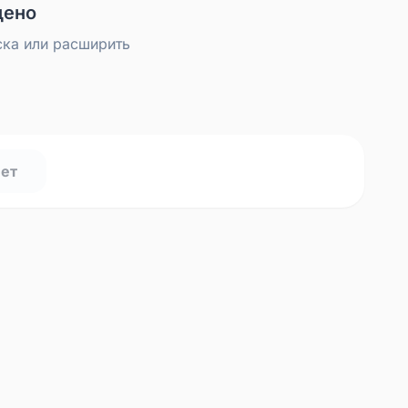
дено
ска или расширить
нет