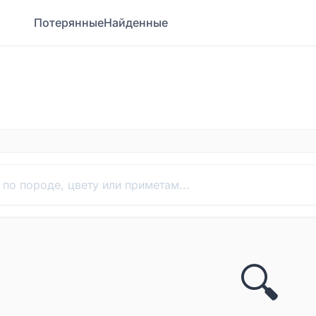
Потерянные
Найденные
🔍