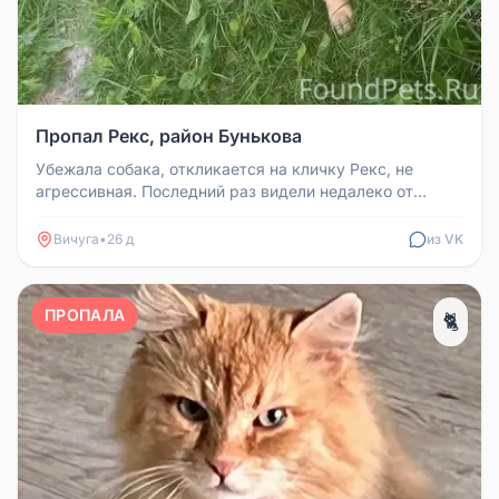
Пропал Рекс, район Бунькова
Убежала собака, откликается на кличку Рекс, не
агрессивная. Последний раз видели недалеко от
пятиэтажки на Кинешемской у...
Вичуга
•
26 д
из VK
ПРОПАЛА
🐈