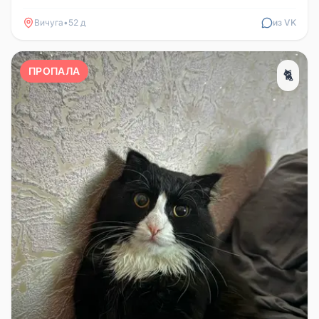
просьба позвонить за вознагр...
Вичуга
•
52 д
из VK
ПРОПАЛА
🐈