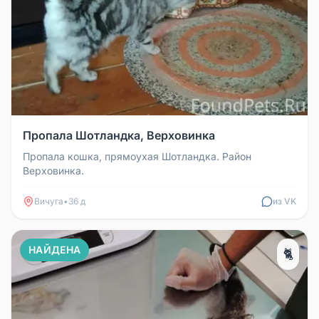
Пропала Шотландка, Верховинка
Пропала кошка, прямоухая Шотландка. Район
Верховинка.
Вичуга
•
36 д
из VK
НАЙДЕНА
🐈