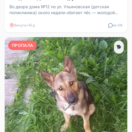
Во дворе дома №12 по ул. Ульяновская (детская
поликлиника) около недели обитает пёс — молодой
мальчик, крупный, умный. Е...
Вичуга
•
16 д
из VK
ПРОПАЛА
🐕