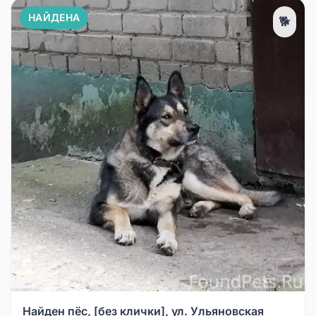
НАЙДЕНА
🐕
Найден пёс, [без клички], ул. Ульяновская