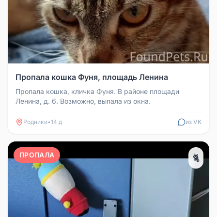
Пропала кошка Фуня, площадь Ленина
Пропала кошка, кличка Фуня. В районе площади
Ленина, д. 6. Возможно, выпала из окна.
Родники
•
14 д
из VK
ПРОПАЛА
🐈