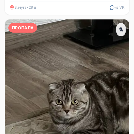
районе деревни Янино, улиц...
Вичуга
•
29 д
из VK
ПРОПАЛА
🐈