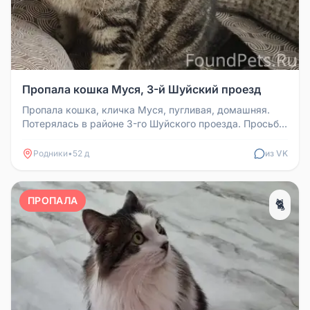
Пропала кошка Муся, 3-й Шуйский проезд
Пропала кошка, кличка Муся, пугливая, домашняя.
Потерялась в районе 3-го Шуйского проезда. Просьба,
кто видел, позвонить...
Родники
•
52 д
из VK
ПРОПАЛА
🐈