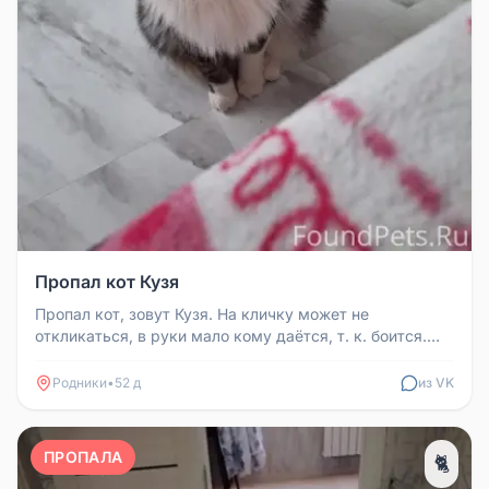
Пропал кот Кузя
Пропал кот, зовут Кузя. На кличку может не
откликаться, в руки мало кому даётся, т. к. боится.
Просьба, те кто видел его...
Родники
•
52 д
из VK
ПРОПАЛА
🐈