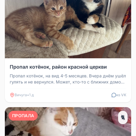
Пропал котёнок, район красной церкви
Пропал котёнок, на вид 4-5 месяцев. Вчера днём ушёл
гулять и не вернулся. Может, кто-то с ближних домов
подобрал или при...
Вичуга
•
1 д
из VK
ПРОПАЛА
🐈