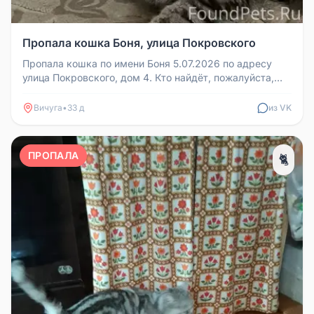
Пропала кошка Боня, улица Покровского
Пропала кошка по имени Боня 5.07.2026 по адресу
улица Покровского, дом 4. Кто найдёт, пожалуйста,
позвоните по номеру 89...
Вичуга
•
33 д
из VK
ПРОПАЛА
🐈