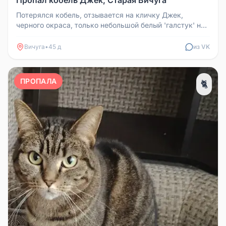
Пропал кобель Джек, Старая Вичуга
Потерялся кобель, отзывается на кличку Джек,
черного окраса, только небольшой белый 'галстук' на
шее. Старая Вичуга и бл...
Вичуга
•
45 д
из VK
ПРОПАЛА
🐈