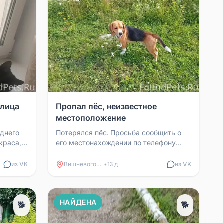
улица
Пропал пёс, неизвестное
местоположение
днего
Потерялся пёс. Просьба сообщить о
краса,
его местонахождении по телефону
тенка.
89517756067. Ребёнок очень привязан
к нему, переживает...
из VK
Вишневогорск
•
13 д
из VK
НАЙДЕНА
🐕
🐕