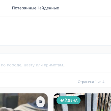
Потерянные
Найденные
Страница
1
из
4
НАЙДЕНА
🐕