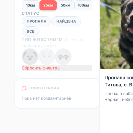
10км
25км
50км
100км
СТАТУС
ПРОПАЛА
НАЙДЕНА
ВСЕ
ТИП ЖИВОТНОГО
(
сначала
выберите статус
)
Сбросить фильтры
Пропала соб
Титова, с. 
КОММЕНТАРИИ
Пропала соба
Пока нет комментариев
Чёрная, небо
ошейнике — к
Титова, с. Во