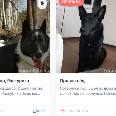
ПРОПАЛА
🐕
ор, Раскуриха
Пропал пёс,
ка Дагор. Ищем третий
Потерялся пёс, ушёл из дома в
е Раскурихи. Если вы
до сих пор не вернулся. Прось
обаку или приютили её у
сообщить о местоположении и
уйста...
позвонить по телефону...
 д
из VK
Снежинск
•
23 д