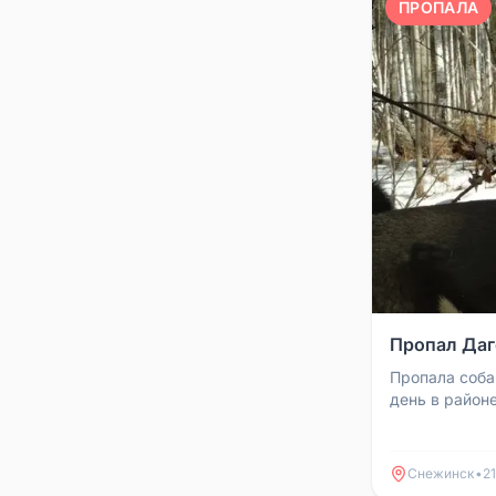
ПРОПАЛА
Пропал Даг
Пропала соба
день в район
видели эту с
себя — пожал
Снежинск
•
21