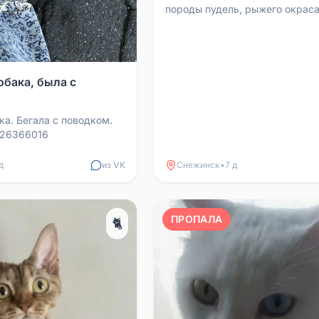
породы пудель, рыжего окраса
нашёл или знает о её
местонахождении, просим позв
обака, была с
ка. Бегала с поводком.
226366016
д
из VK
Снежинск
•
7 д
ПРОПАЛА
🐈