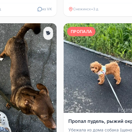
Контакт: 89319885623
д
из VK
Снежинск
•
3 д
ПРОПАЛА
🐕
Пропал пудель, рыжий ок
Убежала из дома собака (щено