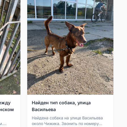
между
Найден тип собака, улица
нском
Васильева
Найдена собака на улице Васильева
м.
около Чижика. Звонить по номеру