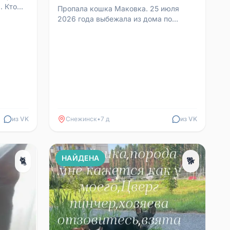
. Кто
Пропала кошка Маковка. 25 июля
2026 года выбежала из дома по
онить...
адресу: улица 40 лет Октября, 34
(район памятника Победы) и...
из VK
Снежинск
•
7 д
из VK
НАЙДЕНА
🐈
🐕