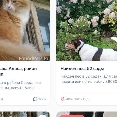
шка Алиса, район
Найден пёс, 52 сады
19
Найден пёс в 52 садах. Для св
пишите или по телефону 89080
а в районе Свердлова
89517760225.
елым, кличка Алиса.
у и выпрыгнула в окно
 Её ви...
 д
из VK
Снежинск
•
15 д