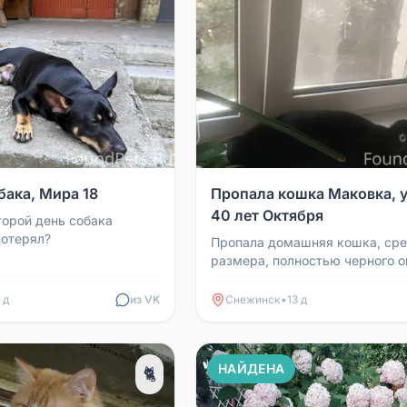
бака, Мира 18
Пропала кошка Маковка, 
40 лет Октября
торой день собака
потерял?
Пропала домашняя кошка, сре
размера, полностью черного о
глазки больше зеленоватого от
Выбежала из дома...
 д
из VK
Снежинск
•
13 д
НАЙДЕНА
🐈