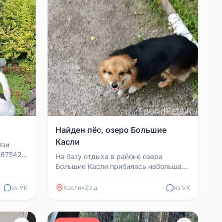
Найден пёс, озеро Большие
Касли
язи
675427,
На базу отдыха в районе озера
Большие Касли прибилась небольшая
собачка. Собака с ошейником, но без
адресника, спокойная...
из VK
Касли
•
20 д
из VK