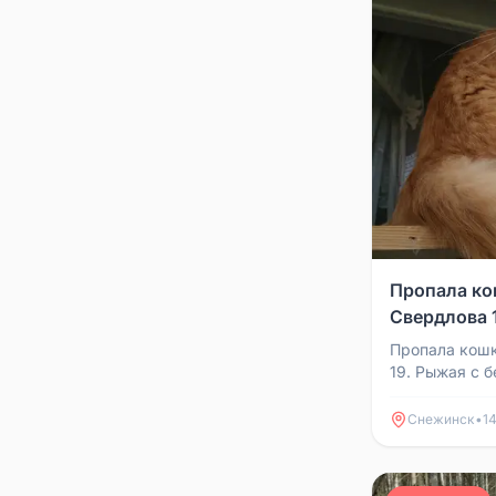
Пропала ко
Свердлова 
Пропала кошк
19. Рыжая с б
Порвала сетк
или свалилась.
Снежинск
•
14