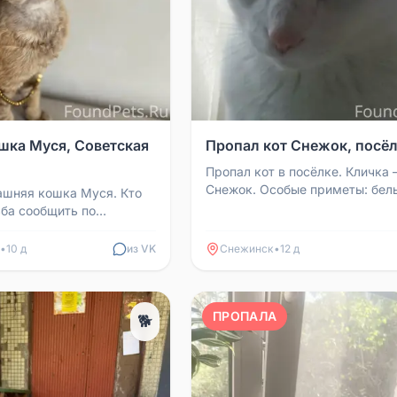
шка Муся, Советская
Пропал кот Снежок, посё
Пропал кот в посёлке. Кличка
Снежок. Особые приметы: бел
шняя кошка Муся. Кто
окрас, разные глаза. Характер
ьба сообщить по
добрый, любит ласкатьс...
89227500924,
9 Ольга.
•
10 д
из VK
Снежинск
•
12 д
ПРОПАЛА
🐕