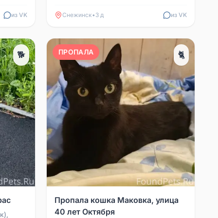
89226366016
из VK
Снежинск
•
3 д
из VK
ПРОПАЛА
🐕
🐈
рас
Пропала кошка Маковка, улица
40 лет Октября
к),