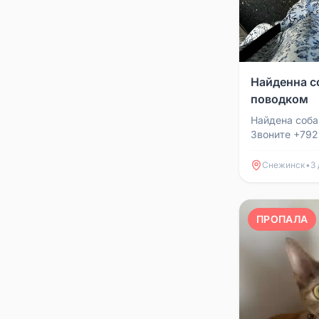
Найденна с
поводком
Найдена соба
Звоните +79
Снежинск
•
3 
ПРОПАЛА