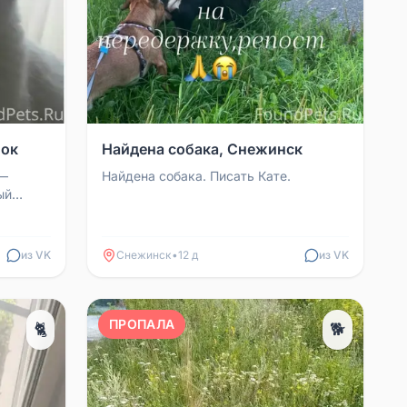
лок
Найдена собака, Снежинск
 —
Найдена собака. Писать Кате.
ый
: очень
из VK
Снежинск
•
12 д
из VK
ПРОПАЛА
🐈
🐕