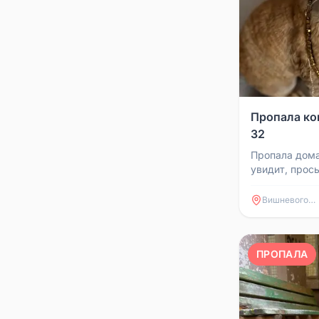
Пропала ко
32
Пропала дома
увидит, прос
телефонам: 
8(351)493413
Вишневогорск
ПРОПАЛА