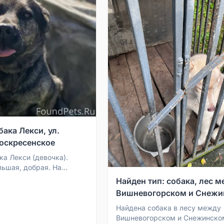
ака Лекси, ул.
Воскресенское
ка Лекси (девочка).
льшая, добрая. На
арабин. Ушла с ул.
Найден тип: собака, лес 
скресенское.
Вишневогорском и Снежи
Найдена собака в лесу между
Вишневогорском и Снежинско