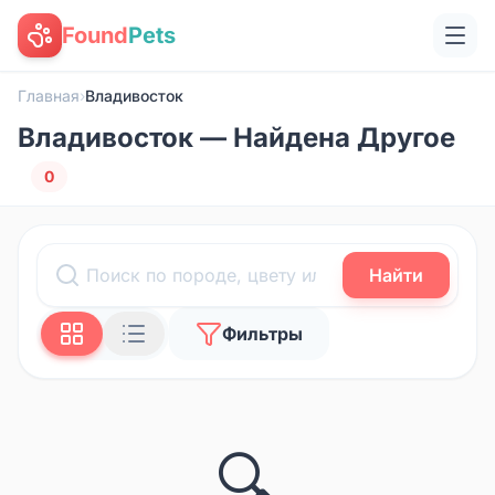
Found
Pets
Главная
›
Владивосток
Владивосток — Найдена Другое
0
Найти
Фильтры
🔍