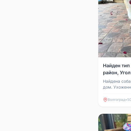
Найден тип
район, Угол
Найдена соба
дом. Ухоженн
Кировский рай
Волгоград
•
50