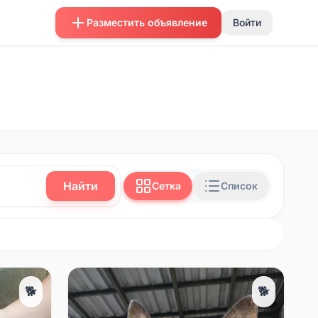
Разместить объявление
Войти
Найти
Сетка
Список
🐕
🐕