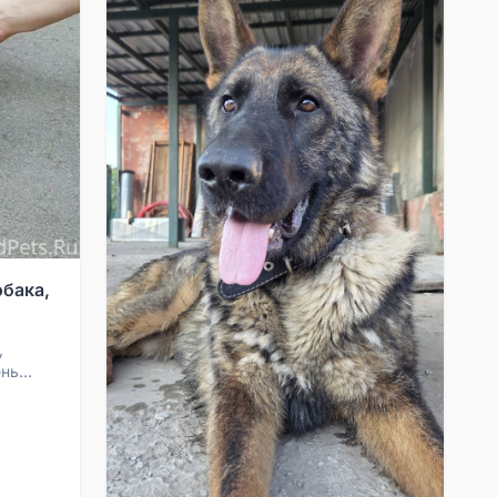
бака,
,
ень
ялась