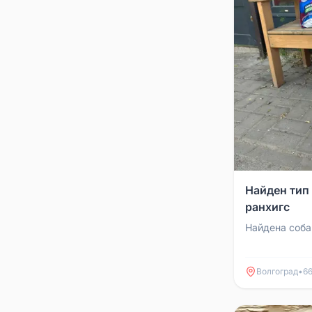
Найден тип
ранхигс
Найдена соба
Волгоград
•
66