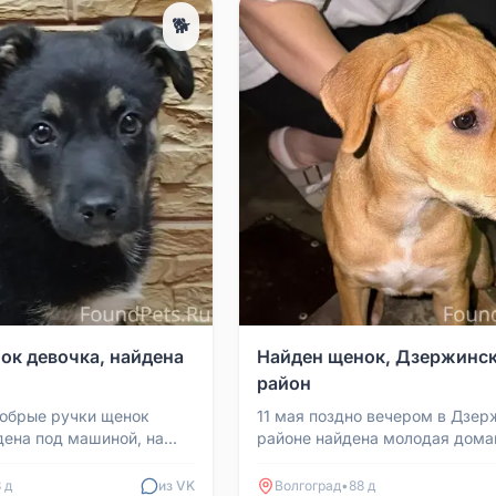
🐕
ок девочка, найдена
Найден щенок, Дзержинс
район
обрые ручки щенок
11 мая поздно вечером в Дзе
дена под машиной, на
районе найдена молодая дом
млена, обработана,
собака-сука. Не агрессивная,
аны, ветерина...
контактная, ласковая. Б...
 д
из VK
Волгоград
•
88 д