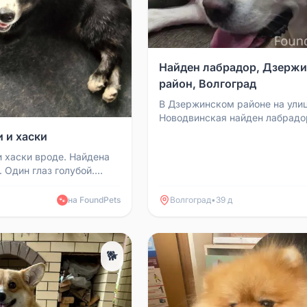
Найден лабрадор, Дзерж
район, Волгоград
В Дзержинском районе на ули
Новодвинская найден лабрадо
кобель, около 2 лет. Молодой,
 и хаски
ухоженный, воспитанный, знает 
и хаски вроде. Найдена
 Один глаз голубой.
или же я его не заметил.
...
на FoundPets
Волгоград
•
39 д
🐾
🐕