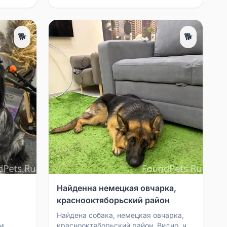
🐕
🐕
Найденна немецкая овчарка,
краснооктяборьский район
Найдена собака, немецкая овчарка,
м
краснооктяборьский район. Видно, что