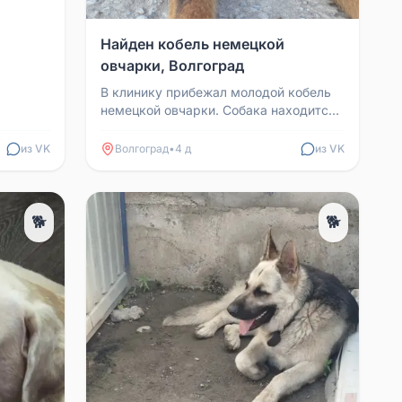
Найден кобель немецкой
овчарки, Волгоград
В клинику прибежал молодой кобель
немецкой овчарки. Собака находится
в стрессе и, вероятно, испугалась
громких звуков на...
из VK
Волгоград
•
4 д
из VK
🐕
🐕