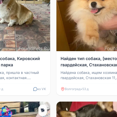
 собака, Кировский
Найден тип собака, [место
 парка
гвардейская, Стахановская
ка, пришла в частный
Найдена собака, ищем хозяина
ая, контактная.
гвардейская, Стахановская 11,
он, Угол парка.
детский сад 245
 д
из VK
Волгоград
•
53 д
🐕