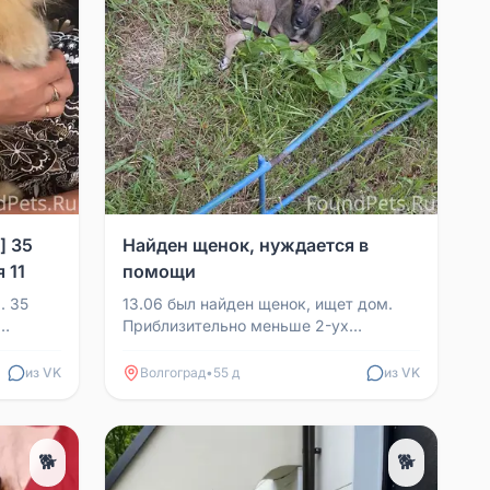
] 35
Найден щенок, нуждается в
 11
помощи
. 35
13.06 был найден щенок, ищет дом.
Приблизительно меньше 2-ух
месяцев. Малыш лежит на одном
месте и почти не встаёт. Во в...
из VK
Волгоград
•
55 д
из VK
🐕
🐕