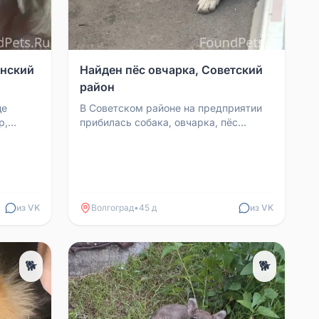
инский
Найден пёс овчарка, Советский
район
це
В Советском районе на предприятии
р,
прибилась собака, овчарка, пёс
молодой, неагрессивный. Может, кто-
...
то потерял и ищет ег...
из VK
Волгоград
•
45 д
из VK
🐕
🐕