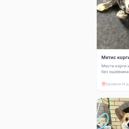
Метис корги
Мести корги 
без ошейника.
Хвостика нет 
В районе 15:00
Ерзовка
•
14 д