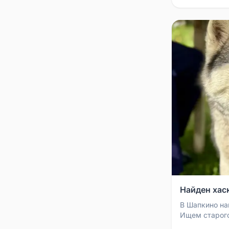
Найден хас
В Шапкино на
Ищем старого
Собака скром