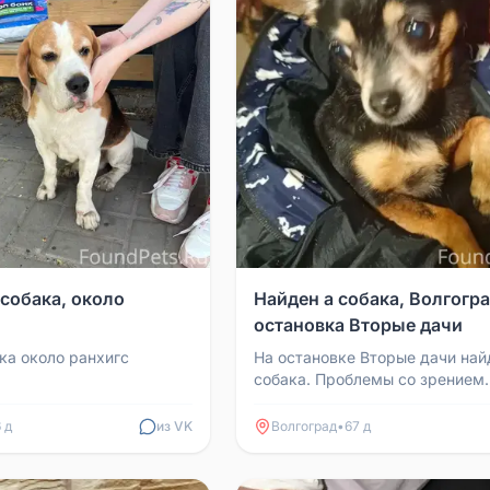
 собака, около
Найден а собака, Волгогра
остановка Вторые дачи
ка около ранхигс
На остановке Вторые дачи най
собака. Проблемы со зрением.
ищем хозяина. Пока забрали с
но там много св...
 д
из VK
Волгоград
•
67 д