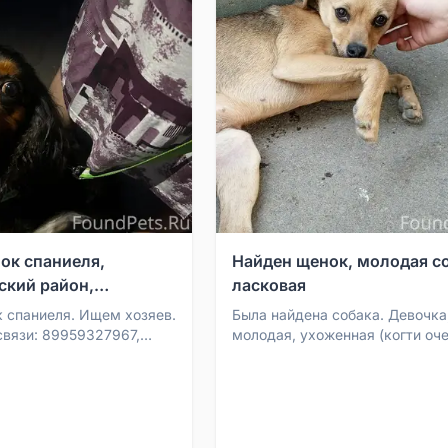
ок спаниеля,
Найден щенок, молодая со
кий район,
ласковая
 спаниеля. Ищем хозяев.
Была найдена собака. Девочка
связи: 89959327967,
молодая, ухоженная (когти оч
е или пишите в Вотсап
аккуратно обработаны). Потер
или её выбросили, непоня...