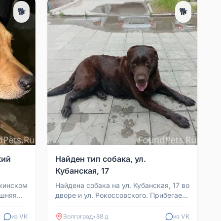
🐕
🐕
кий
Найден тип собака, ул.
Кубанская, 17
ржинском
Найдена собака на ул. Кубанская, 17 во
ашняя
дворе и ул. Рокоссовского. Прибегает
к Ozon на ул. Кубанская, 17 со стороны
дорог...
из VK
Волгоград
•
88 д
из VK