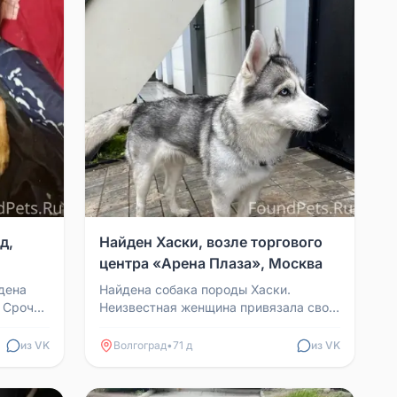
д,
Найден Хаски, возле торгового
центра «Арена Плаза», Москва
дена
Найдена собака породы Хаски.
 Срочно
Неизвестная женщина привязала свою
 улицы,
собаку к периллам торгового центра
«Арена Плаза». Собака...
из VK
Волгоград
•
71 д
из VK