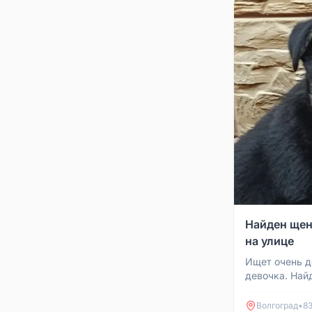
Найден щен
на улице
Ищет очень д
девочка. Най
улице. Откор
прививки сдел
Волгоград
•
83