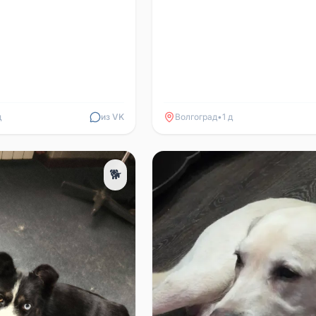
д
из VK
Волгоград
•
1 д
🐕