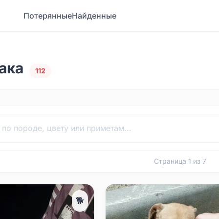
Потерянные
Найденные
ака
112
Страница
1
из
7
🐕