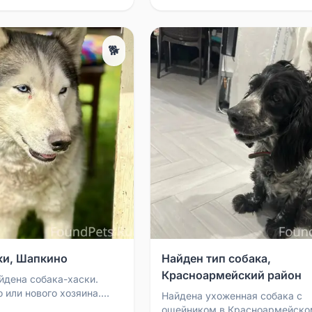
🐕
ки, Шапкино
Найден тип собака,
Красноармейский район
йдена собака-хаски.
 или нового хозяина.
Найдена ухоженная собака с
ная и дружелюбная, по
ошейником в Красноармейско