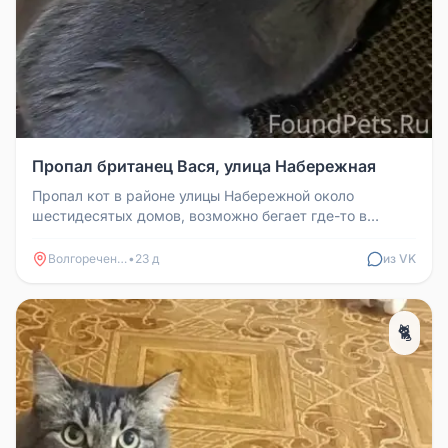
Пропал британец Вася, улица Набережная
Пропал кот в районе улицы Набережной около
шестидесятых домов, возможно бегает где-то в
огородах у третьей школы. Прода ...
Волгореченск
•
23 д
из VK
🐈