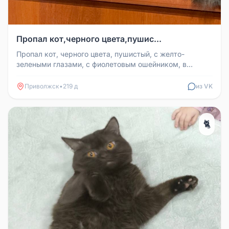
Пропал кот,черного цвета,пушис...
Пропал кот, черного цвета, пушистый, с желто-
зелеными глазами, с фиолетовым ошейником, в
районе поселка, автостанции, кт...
Приволжск
•
219 д
из VK
🐈