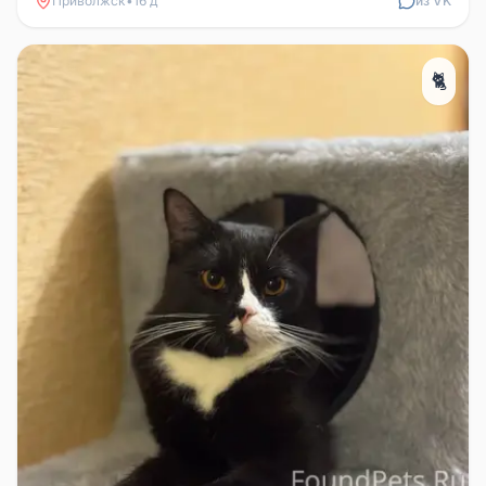
Приволжск
•
16 д
из VK
🐈