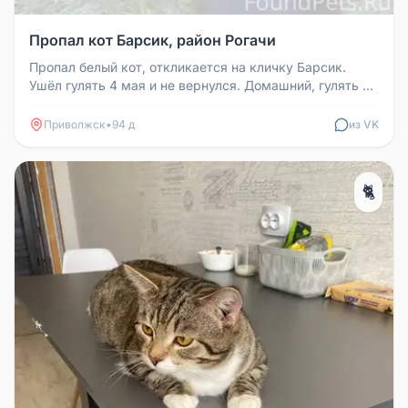
Пропал кот Барсик, район Рогачи
Пропал белый кот, откликается на кличку Барсик.
Ушёл гулять 4 мая и не вернулся. Домашний, гулять не
любил. Просьба позв...
Приволжск
•
94 д
из VK
🐈