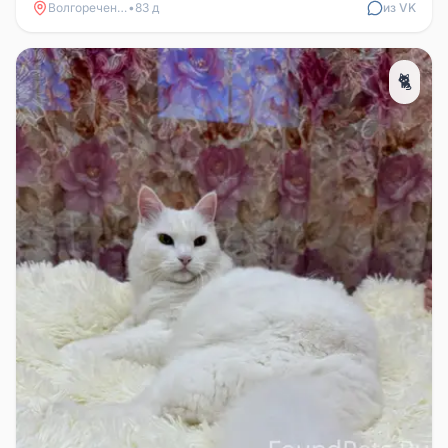
Волгореченск
•
83 д
из VK
🐈