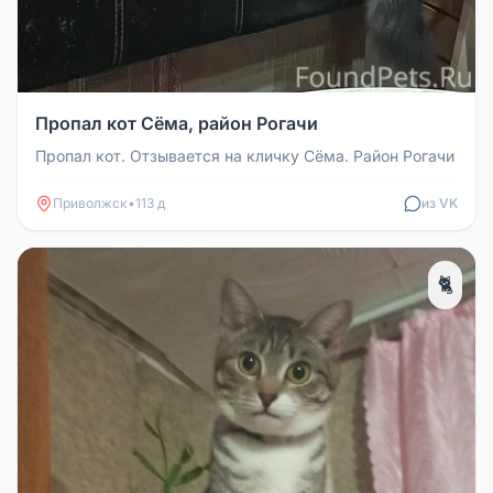
Пропал кот Сёма, район Рогачи
Пропал кот. Отзывается на кличку Сёма. Район Рогачи
Приволжск
•
113 д
из VK
🐈