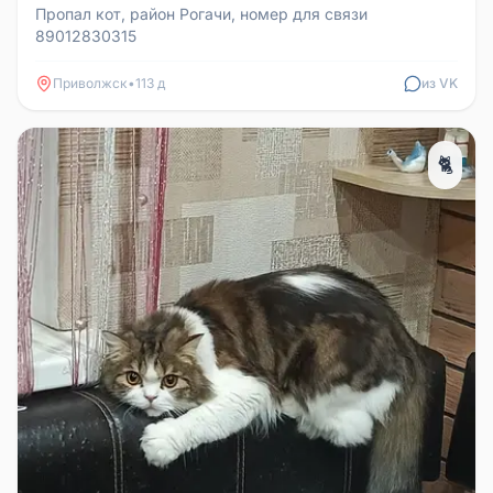
Пропал кот, район Рогачи, номер для связи
89012830315
Приволжск
•
113 д
из VK
🐈