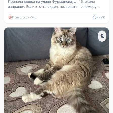
Пропала кошка на улице Фурманова, д. 45, около
заправки. Если кто-то видел, позвоните по номеру
89605052920 или напишите...
Приволжск
•
54 д
из VK
🐈