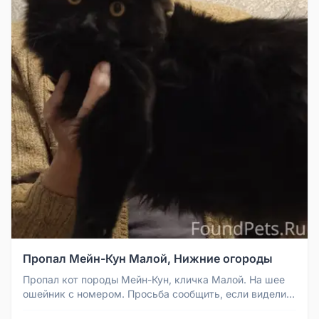
Пропал Мейн-Кун Малой, Нижние огороды
Пропал кот породы Мейн-Кун, кличка Малой. На шее
ошейник с номером. Просьба сообщить, если видели
или приютили.