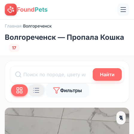
Found
Pets
Главная
›
Волгореченск
Волгореченск — Пропала Кошка
17
Найти
Фильтры
🐈