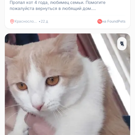
Пропал кот 4 года, любимец семьи. Помогите
пожалуйста вернуться в любящий дом.
Вознаграждение гарантированно! 8917728596...
Краснослободск
•
22 д
на FoundPets
🐾
🐈