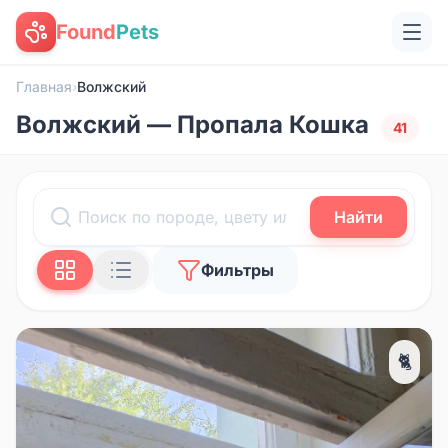
Found
Pets
Главная
›
Волжский
Волжский — Пропала Кошка
41
Найти
Фильтры
🐈