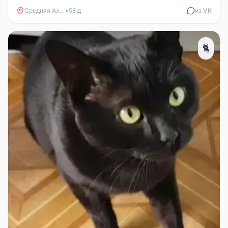
Средняя Ахтуба
•
58 д
из VK
🐈