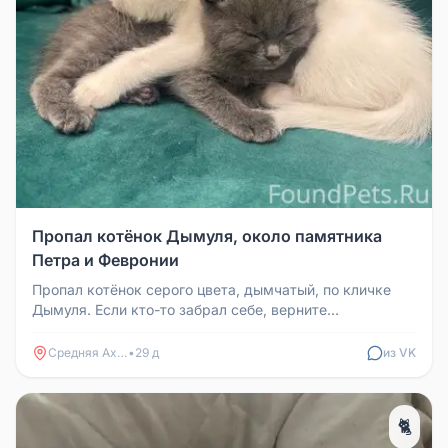
Пропал котёнок Дымуля, около памятника
Петра и Февронии
Пропал котёнок серого цвета, дымчатый, по кличке
Дымуля. Если кто-то забрал себе, верните
пожалуйста, мы его очень любим...
Средняя Ахтуба
•
29 д
из VK
🐈