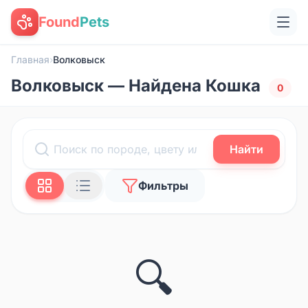
Found
Pets
Главная
›
Волковыск
Волковыск — Найдена Кошка
0
Найти
Фильтры
🔍