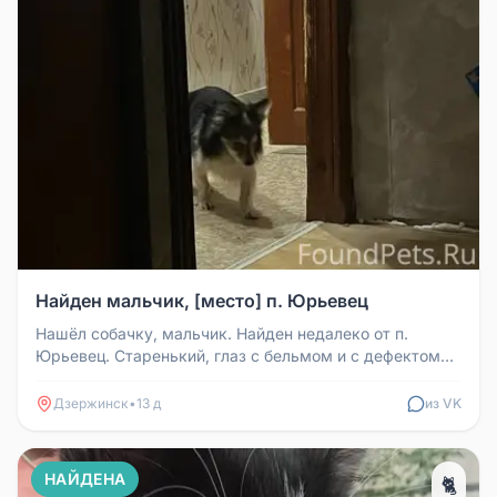
Найден мальчик, [место] п. Юрьевец
Нашёл собачку, мальчик. Найден недалеко от п.
Юрьевец. Старенький, глаз с бельмом и с дефектом
глаз. Собаку помыл, глаза...
Дзержинск
•
13 д
из VK
НАЙДЕНА
🐈