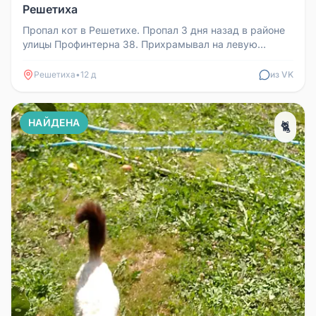
Решетиха
Пропал кот в Решетихе. Пропал 3 дня назад в районе
улицы Профинтерна 38. Прихрамывал на левую
переднюю ногу. Гарантируем...
Решетиха
•
12 д
из VK
НАЙДЕНА
🐈