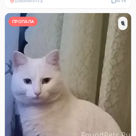
Дзержинск
•
5 д
из VK
ПРОПАЛА
🐈