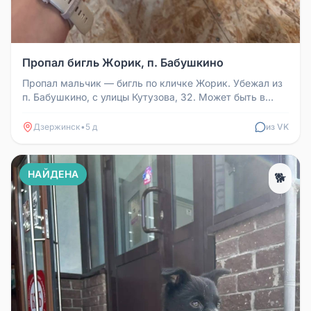
Пропал бигль Жорик, п. Бабушкино
Пропал мальчик — бигль по кличке Жорик. Убежал из
п. Бабушкино, с улицы Кутузова, 32. Может быть в
районе ул. Терешковой...
Дзержинск
•
5 д
из VK
НАЙДЕНА
🐕