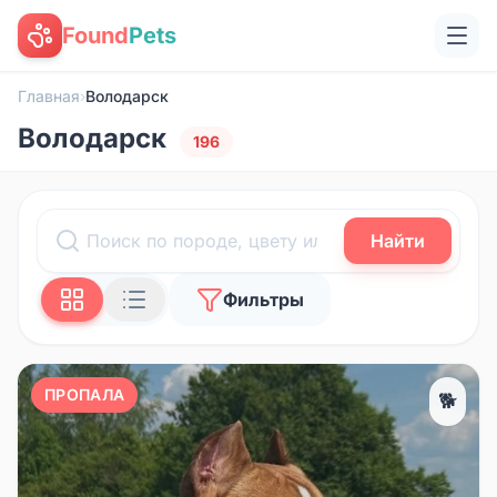
Found
Pets
Главная
›
Володарск
Володарск
196
Найти
Фильтры
ПРОПАЛА
🐕