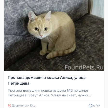
Пропала домашняя кошка Алиса, улица
Петрищева
Пропала домашняя кошка из дома №6 по улице
Петрищева. Зовут Алиса. Улицу не знает, чужих
боится. Если увидите, позвоните...
Дзержинск
•
10 д
из VK