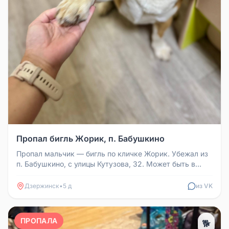
Пропал бигль Жорик, п. Бабушкино
Пропал мальчик — бигль по кличке Жорик. Убежал из
п. Бабушкино, с улицы Кутузова, 32. Может быть в
районе ул. Терешковой...
Дзержинск
•
5 д
из VK
ПРОПАЛА
🐕