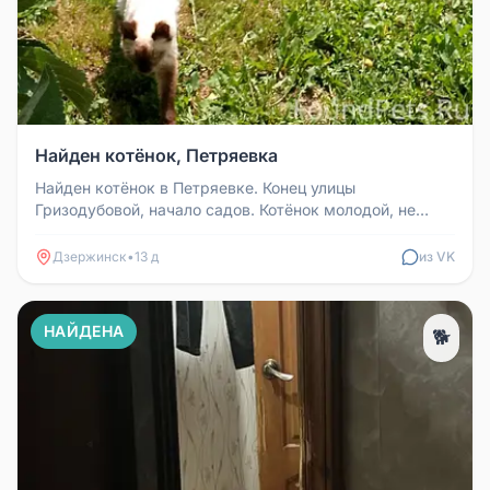
Найден котёнок, Петряевка
Найден котёнок в Петряевке. Конец улицы
Гризодубовой, начало садов. Котёнок молодой, не
старше года, добрый, ласковый, е...
Дзержинск
•
13 д
из VK
НАЙДЕНА
🐕