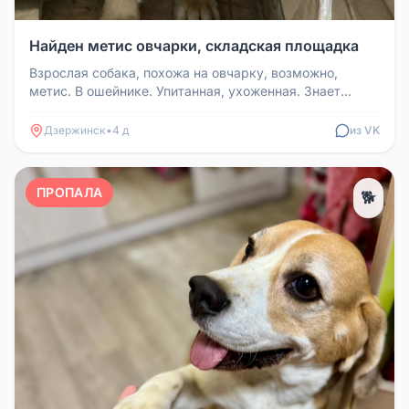
Найден метис овчарки, складская площадка
Взрослая собака, похожа на овчарку, возможно,
метис. В ошейнике. Упитанная, ухоженная. Знает
много команд, тянется к люд...
Дзержинск
•
4 д
из VK
ПРОПАЛА
🐕