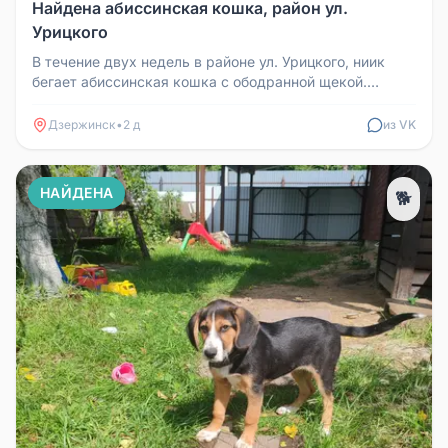
Найдена абиссинская кошка, район ул.
Урицкого
В течение двух недель в районе ул. Урицкого, ниик
бегает абиссинская кошка с ободранной щекой.
Забегает в подъезд, громк...
Дзержинск
•
2 д
из VK
НАЙДЕНА
🐕