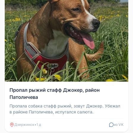
Пропал рыжий стафф Джокер, район
Патоличева
Пропала собака стафф рыжий, зовут Джокер. Убежал
в районе Патоличева, испугался салюта.
Дзержинск
•
1 д
из VK