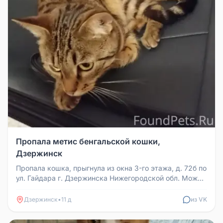
Пропала метис бенгальской кошки,
Дзержинск
Пропала кошка, прыгнула из окна 3-го этажа, д. 72б по
ул. Гайдара г. Дзержинска Нижегородской обл. Может
сидеть у подъез...
Дзержинск
•
11 д
из VK