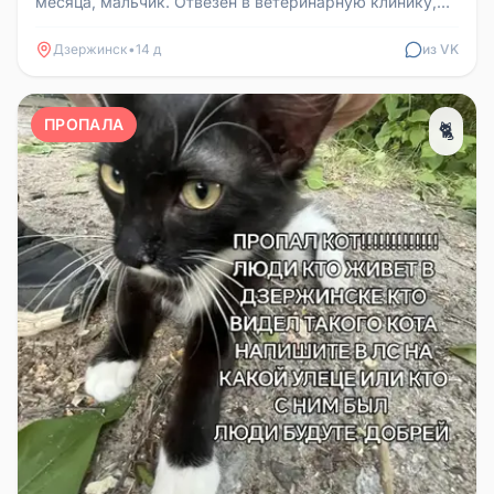
месяца, мальчик. Отвезён в ветеринарную клинику,
осмотрен, обработа...
Дзержинск
•
14 д
из VK
ПРОПАЛА
🐈