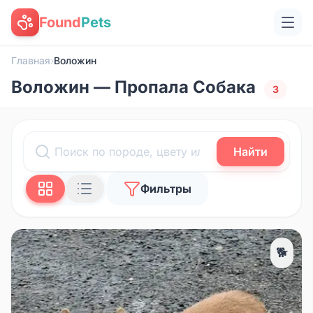
Found
Pets
Главная
›
Воложин
Воложин — Пропала Собака
3
Найти
Фильтры
🐕