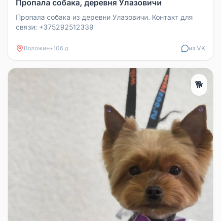
Пропала собака, деревня Улазовичи
Пропала собака из деревни Улазовичи. Контакт для
связи: +375292512339
Воложин
•
106 д
из VK
🐕