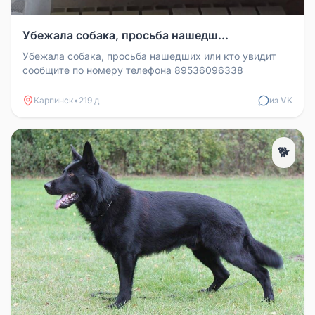
Убежала собака, просьба нашедш...
Убежала собака, просьба нашедших или кто увидит
сообщите по номеру телефона 89536096338
Карпинск
•
219 д
из VK
🐕