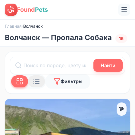
Found
Pets
Главная
›
Волчанск
Волчанск — Пропала Собака
16
Найти
Фильтры
🐕