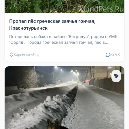
Пропал пёс греческая заячья гончая,
Краснотурьинск
Потерялась собака в районе 'Ветродуя', рядом с УМК
'Обряд'. Порода греческая заячья гончая, пёс в
возрасте 11 лет, на нё...
Карпинск
•
81 д
из VK
🐕