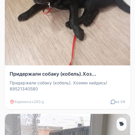
Придержали собаку (кобель).Хоз...
Придержали собаку (кобель). Хозяин найдись!
89521340580
Карпинск
•
200 д
из VK
🐕