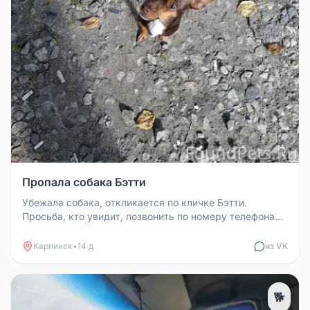
Пропала собака Бэтти
Убежала собака, откликается по кличке Бэтти.
Просьба, кто увидит, позвонить по номеру телефона
89527277484.
Карпинск
•
14 д
из VK
🐕