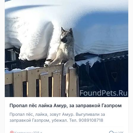
Пропал пёс лайка Амур, за заправкой Газпром
Пропал пёс, лайка, зовут Амур. Выгуливали за
заправкой Газпром, убежал. Тел. 9089108718
Карпинск
•
108 д
из VK