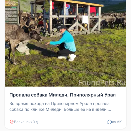
Пропала собака Миледи, Приполярный Урал
Во время похода на Приполярном Урале пропала
собака по кличке Миледи. Больше её не видели,
несмотря на поиски.
Волчанск
•
3 д
из VK