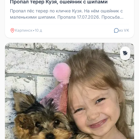
Пропал терер Кузя, ошейник с шипами
Пропал пёс терер по кличке Кузя. На нём ошейник с
маленькими шипами. Пропала 17.07.2026. Просьба
сообщить, если видели и...
Карпинск
•
10 д
из VK
🐕