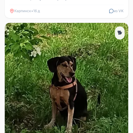
номеру 9538266665. Вернувшис...
Карпинск
•
16 д
из VK
🐕