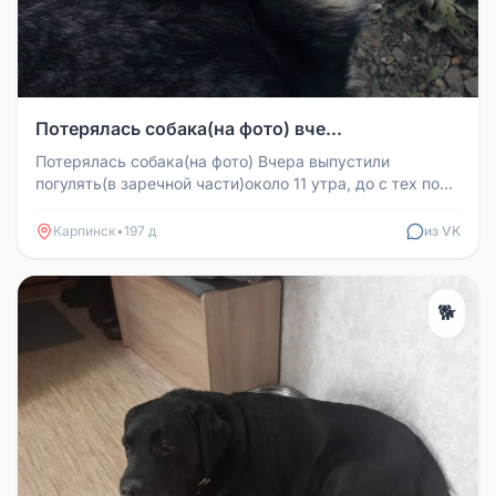
Потерялась собака(на фото) вче...
Потерялась собака(на фото) Вчера выпустили
погулять(в заречной части)около 11 утра, до с тех пор
не вернулся, обычно воз...
Карпинск
•
197 д
из VK
🐕