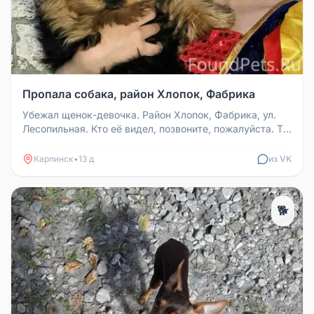
Пропала собака, район Хлопок, Фабрика
Убежал щенок-девочка. Район Хлопок, Фабрика, ул.
Лесопильная. Кто её видел, позвоните, пожалуйста. Т.
89086346423, Т. 89...
Карпинск
•
13 д
из VK
🐕