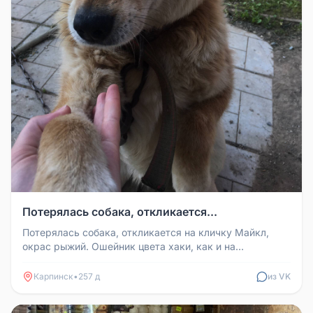
Потерялась собака, откликается...
Потерялась собака, откликается на кличку Майкл,
окрас рыжий. Ошейник цвета хаки, как и на
фотографии. Возможно осталась ...
Карпинск
•
257 д
из VK