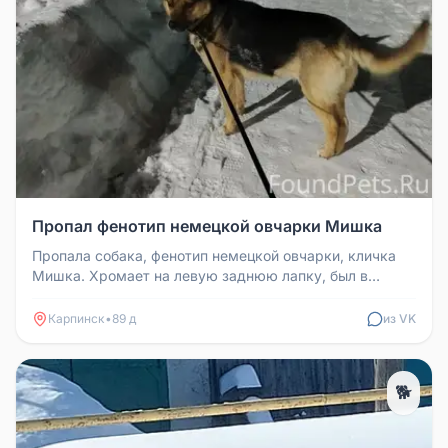
Пропал фенотип немецкой овчарки Мишка
Пропала собака, фенотип немецкой овчарки, кличка
Мишка. Хромает на левую заднюю лапку, был в
ошейнике. Потерялась вчера ...
Карпинск
•
89 д
из VK
🐕