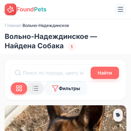
Found
Pets
Главная
›
Вольно-Надеждинское
Вольно-Надеждинское —
Найдена Собака
1
Найти
Фильтры
🐕