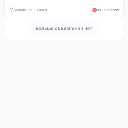
Люди подкармливают ...
Вольно-Надеждинское
•
168 д
на FoundPets
🐾
Больше объявлений нет