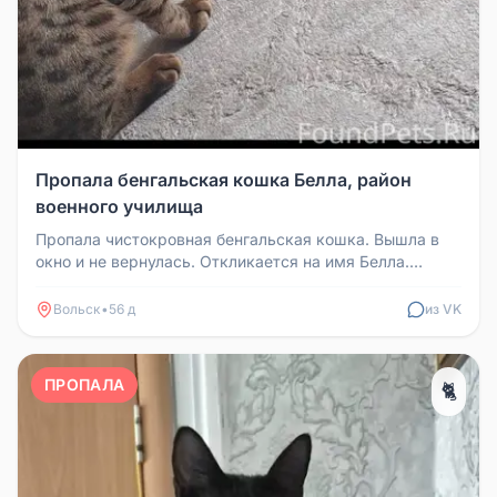
Пропала бенгальская кошка Белла, район
военного училища
Пропала чистокровная бенгальская кошка. Вышла в
окно и не вернулась. Откликается на имя Белла.
Особые приметы: прозрачны...
Вольск
•
56 д
из VK
ПРОПАЛА
🐈