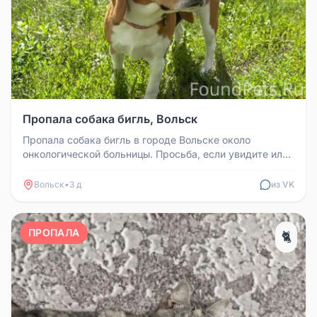
Пропала собака бигль, Вольск
Пропала собака бигль в городе Вольске около
онкологической больницы. Просьба, если увидите или
найдёте, позвоните по ном...
Вольск
•
3 д
из VK
ПРОПАЛА
🐈