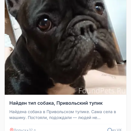
Найден тип собака, Привольский тупик
Найдена собака в Привольском тупике. Сама села в
машину. Постояли, подождали — людей не
обнаружили. Взяли домой. Контакт...
Вольск
•
32 д
из VK