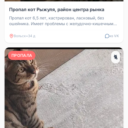
Пропал кот Рыжуля, район центра рынка
Пропал кот 6,5 лет, кастрирован, ласковый, без
ошейника. Имеет проблемы с желудочно-кишечным
трактом. Обычно гуляет во д...
Вольск
•
34 д
из VK
ПРОПАЛА
🐈