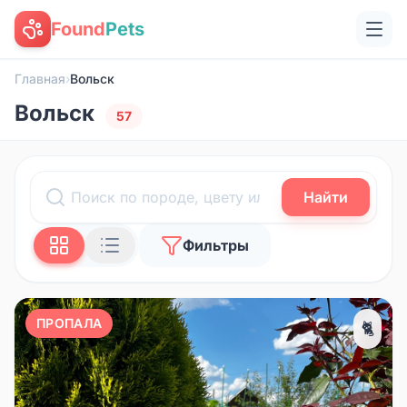
Found
Pets
Главная
›
Вольск
Вольск
57
Найти
Фильтры
ПРОПАЛА
🐈