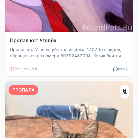
Пропал кот Уголёк
Пропал кот Уголёк, убежал из дома 17.07. Кто видел,
обращаться по номеру 89392482008. Котик боится
чужих.
Вольск
•
18 д
из VK
ПРОПАЛА
🐈