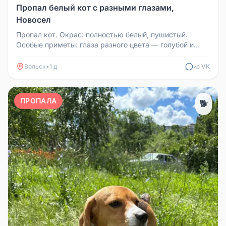
Пропал белый кот с разными глазами,
Новосел
Пропал кот. Окрас: полностью белый, пушистый.
Особые приметы: глаза разного цвета — голубой и
желтовато-зеленый. Возраст...
Вольск
•
1 д
из VK
ПРОПАЛА
🐕