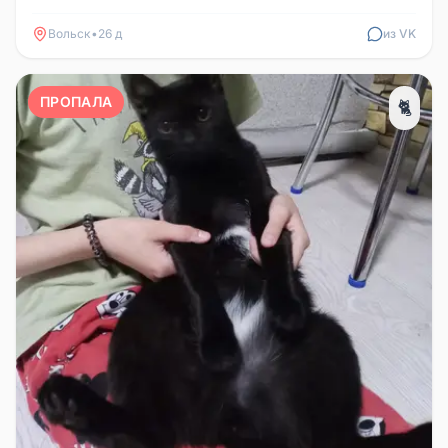
порвала москитную сетку,...
Вольск
•
26 д
из VK
ПРОПАЛА
🐈