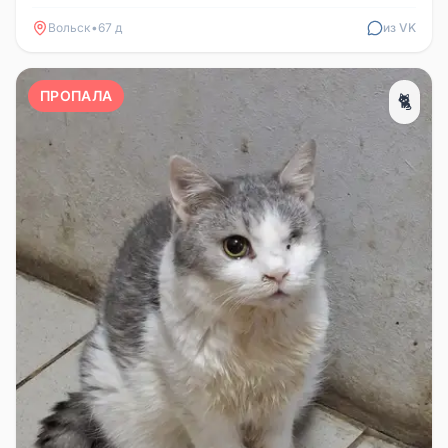
переживаем за него. Пожалуйста, ес...
Вольск
•
67 д
из VK
ПРОПАЛА
🐈