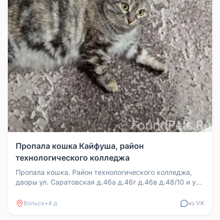
Пропала кошка Кайфуша, район
технологического колледжа
Пропала кошка. Район технологического колледжа,
дворы ул. Саратовская д.46а д.46г д.46в д.48/10 и ул.
Токина. 1 августа ...
Вольск
•
4 д
из VK