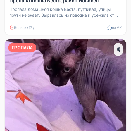
Пропала кошка Веста, район Новосёл
Пропала домашняя кошка Веста, пугливая, улицы
почти не знает. Вырвалась из поводка и убежала от
страха. Пропала в районе...
Вольск
•
17 д
из VK
ПРОПАЛА
🐈