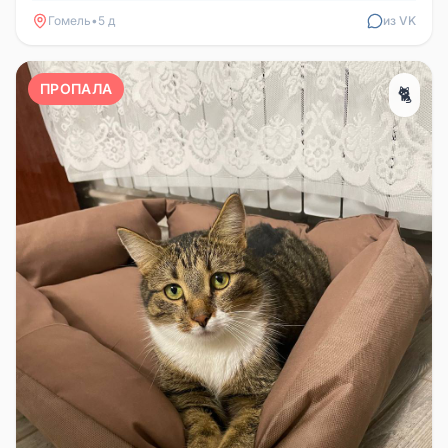
Гомель
•
5 д
из VK
ПРОПАЛА
🐈