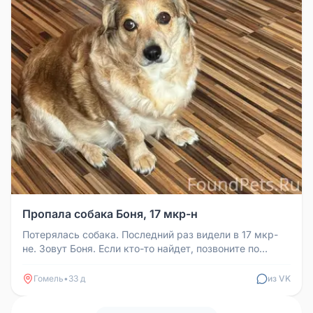
Пропала собака Боня, 17 мкр-н
Потерялась собака. Последний раз видели в 17 мкр-
не. Зовут Боня. Если кто-то найдет, позвоните по
номеру +375 29 691-93-...
Гомель
•
33 д
из VK