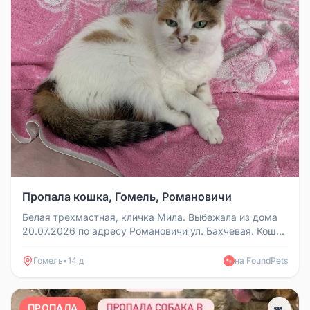
Пропала кошка, Гомель, Романовичи
Белая трехмастная, кличка Мила. Выбежала из дома
20.07.2026 по адресу Романовичи ул. Бахчевая. Кошка
домашняя, к улице н...
Гомель
•
14 д
на FoundPets
🐾
ПРОПАЛА