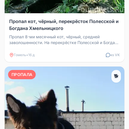
Пропал кот, чёрный, перекрёсток Полесской и
Богдана Хмельницкого
Пропал 8-ми месячный кот, чёрный, средней
заволошенности. На перекрёстке Полесской и Богдана
Хмельницкого. Мог убежать п...
Гомель
•
16 д
из VK
ПРОПАЛА
🐕