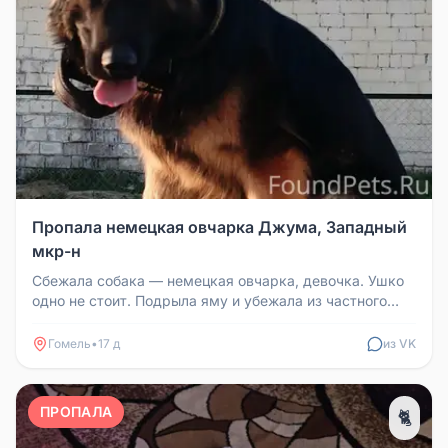
Пропала немецкая овчарка Джума, Западный
мкр-н
Сбежала собака — немецкая овчарка, девочка. Ушко
одно не стоит. Подрыла яму и убежала из частного
сектора на ул. Байкаль...
Гомель
•
17 д
из VK
ПРОПАЛА
🐈