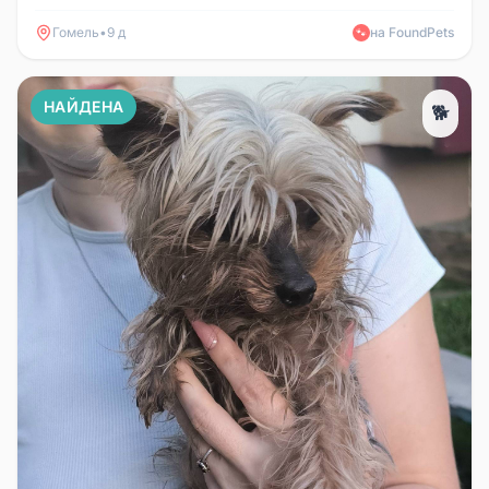
Маслина (на кличку н...
Гомель
•
9 д
на FoundPets
🐾
НАЙДЕНА
🐕