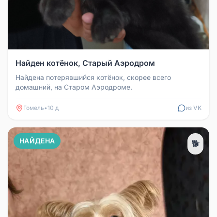
Найден котёнок, Старый Аэродром
Найдена потерявшийся котёнок, скорее всего
домашний, на Старом Аэродроме.
Гомель
•
10 д
из VK
НАЙДЕНА
🐕