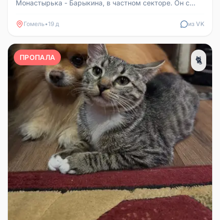
Монастырька - Барыкина, в частном секторе. Он с
колокольчиком на ошейнике, зову...
Гомель
•
19 д
из VK
ПРОПАЛА
🐈