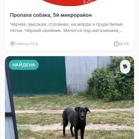
Пропала собака, 5й микрорайон
Чёрная, высокая, стройная, на морде и груди белые
пятна. Чёрный ошейник. Мечется под магазинами,
явно ищет кого-то, к чу...
Гомель
•
33 д
из VK
НАЙДЕНА
🐕