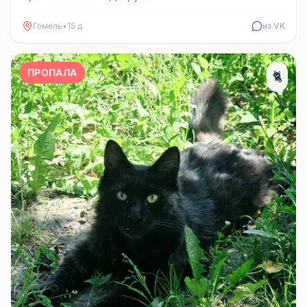
Гомель
•
15 д
из VK
ПРОПАЛА
🐈