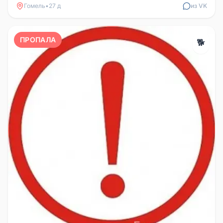
Гомель
•
27 д
из VK
ПРОПАЛА
🐕