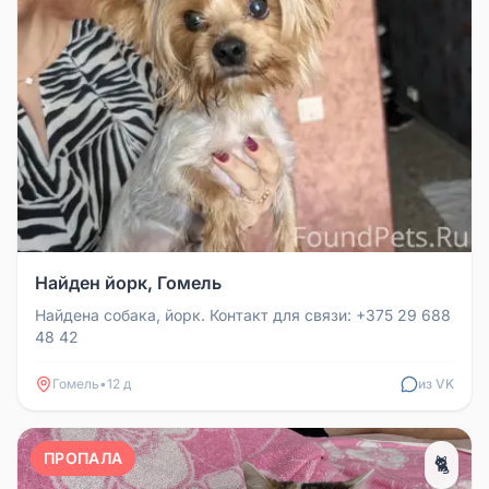
Найден йорк, Гомель
Найдена собака, йорк. Контакт для связи: +375 29 688
48 42
Гомель
•
12 д
из VK
ПРОПАЛА
🐈