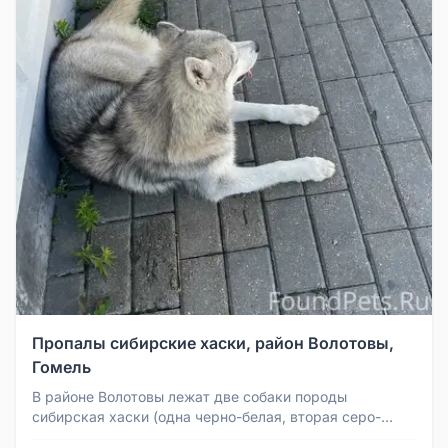
Пропалы сибирские хаски, район Волотовы,
Гомель
В районе Волотовы лежат две собаки породы
сибирская хаски (одна черно-белая, вторая серо-
белая). Без ошейников. Поведени...