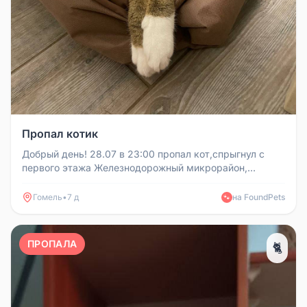
Пропал котик
Добрый день! 28.07 в 23:00 пропал кот,спрыгнул с
первого этажа Железнодорожный микрорайон,
ул.Советская 183 Кличка (люци...
Гомель
•
7 д
на FoundPets
🐾
ПРОПАЛА
🐈