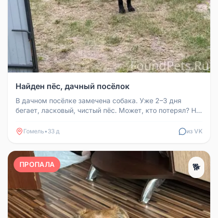
Найден пёс, дачный посёлок
В дачном посёлке замечена собака. Уже 2–3 дня
бегает, ласковый, чистый пёс. Может, кто потерял? Не
хочется верить, что в...
Гомель
•
33 д
из VK
ПРОПАЛА
🐕