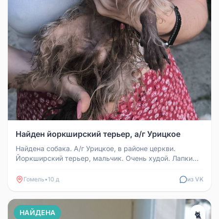
Найден йоркширский терьер, а/г Урицкое
Найдена собака. А/г Урицкое, в районе церкви.
Йоркширский терьер, мальчик. Очень худой. Лапки
стрижены, тёмные ушки внут...
Гомель
•
10 д
из VK
НАЙДЕНА
🐈