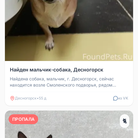
Найден мальчик-собака, Десногорск
Найдена собака, мальчик, г. Десногорск, сейчас
находится возле Смоленского подворья, рядом
большой Магнит, 3 мкр. Телефо...
Десногорск
•
55 д
из VK
ПРОПАЛА
🐈