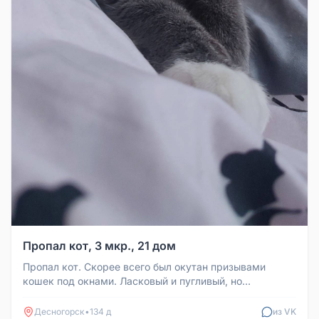
Пропал кот, 3 мкр., 21 дом
Пропал кот. Скорее всего был окутан призывами
кошек под окнами. Ласковый и пугливый, но
любопытный. Точное место пропажи...
Десногорск
•
134 д
из VK