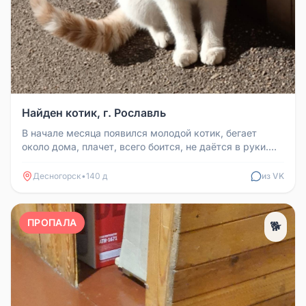
Найден котик, г. Рославль
В начале месяца появился молодой котик, бегает
около дома, плачет, всего боится, не даётся в руки.
Срочно нужен дом. Кон...
Десногорск
•
140 д
из VK
ПРОПАЛА
🐕