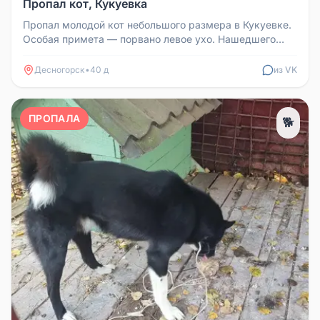
Пропал кот, Кукуевка
Пропал молодой кот небольшого размера в Кукуевке.
Особая примета — порвано левое ухо. Нашедшего
просьба позвонить по ном...
Десногорск
•
40 д
из VK
ПРОПАЛА
🐕