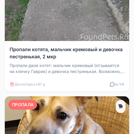
Пропали котята, мальчик кремовый и девочка
пестренькая, 2 мкр
Пропали двое котят: мальчик кремовый (отзывается
на кличку Гаврик) и девочка пестренькая. Возможно,
забрались в машину и...
Десногорск
•
87 д
из VK
ПРОПАЛА
🐕