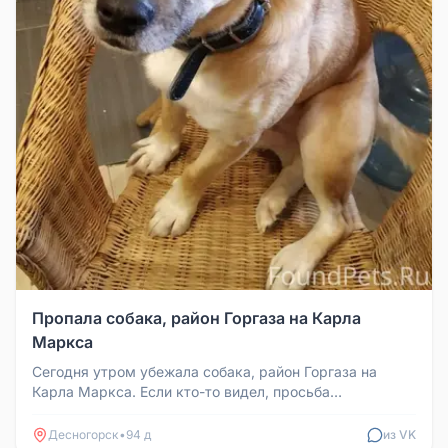
Пропала собака, район Горгаза на Карла
Маркса
Сегодня утром убежала собака, район Горгаза на
Карла Маркса. Если кто-то видел, просьба
откликнуться.
Десногорск
•
94 д
из VK