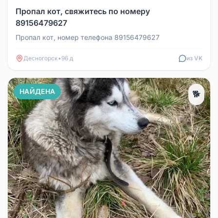
Пропал кот, свяжитесь по номеру
89156479627
Пропал кот, номер телефона 89156479627
Десногорск
•
96 д
из VK
НАЙДЕНА
🐕