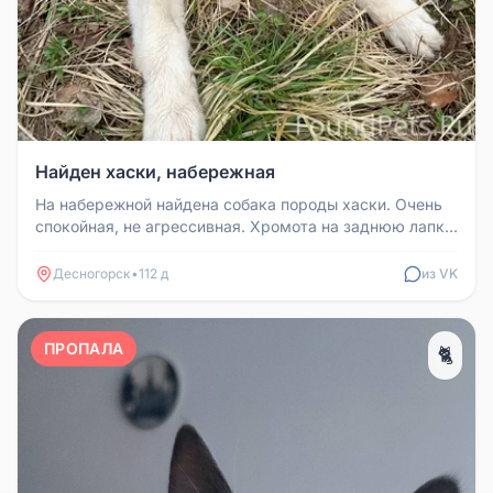
Найден хаски, набережная
На набережной найдена собака породы хаски. Очень
спокойная, не агрессивная. Хромота на заднюю лапку.
Грязная, есть ошейн...
Десногорск
•
112 д
из VK
ПРОПАЛА
🐈