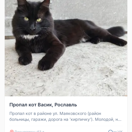
Пропал кот Васик, Рославль
Пропал кот в районе ул. Маяковского (район
больницы, гаражи, дорога на 'кирпичку'). Молодой, не
кастрирован, откликается...
Десногорск
•
63 д
из VK