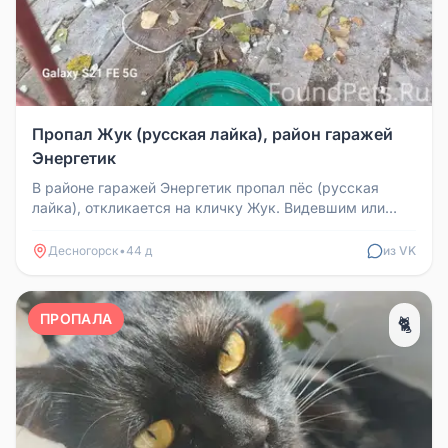
Пропал Жук (русская лайка), район гаражей
Энергетик
В районе гаражей Энергетик пропал пёс (русская
лайка), откликается на кличку Жук. Видевшим или
нашедшим просьба сообщить...
Десногорск
•
44 д
из VK
ПРОПАЛА
🐈