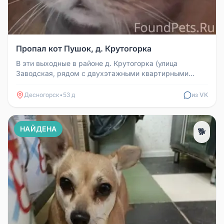
Пропал кот Пушок, д. Крутогорка
В эти выходные в районе д. Крутогорка (улица
Заводская, рядом с двухэтажными квартирными
домами) пропал кот по кличке Пу...
Десногорск
•
53 д
из VK
НАЙДЕНА
🐕