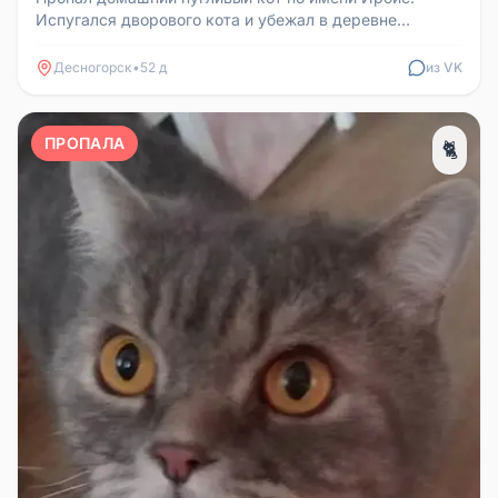
Испугался дворового кота и убежал в деревне
Сареево. Если увидите, позвонит...
Десногорск
•
52 д
из VK
ПРОПАЛА
🐈