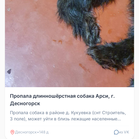
Пропала длинношёрстная собака Арси, г.
Десногорск
Пропала собака в районе д. Кукуевка (снт Строитель,
3 поле), может уйти в близь лежащие населенные
пункты. Кличка Арси. ...
Десногорск
•
148 д
из VK