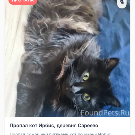
🐈
Пропал кот Ирбис, деревня Сареево
Пропал домашний пугливый кот по имени Ирбис.