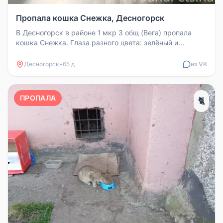
Пропала кошка Снежка, Десногорск
В Десногорск в районе 1 мкр 3 общ (Вега) пропала
кошка Снежка. Глаза разного цвета: зелёный и
голубой. На животе небольш...
Десногорск
•
65 д
из VK
ПРОПАЛА
🐈