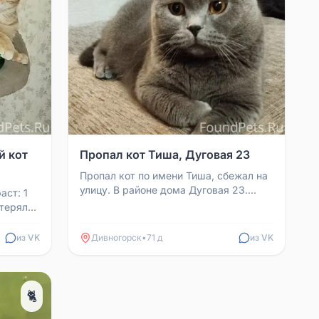
 кот
Пропал кот Тиша, Дуговая 23
Пропал кот по имени Тиша, сбежал на
улицу. В районе дома Дуговая 23.
аст: 1
Особые приметы: очень упитанный,
отерялся
немного боязливый ...
агарина
из VK
Дивногорск
•
71 д
из VK
🐈