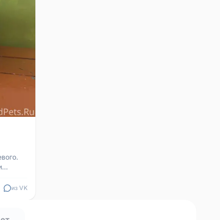
вого.
и
мер...
из VK
нет