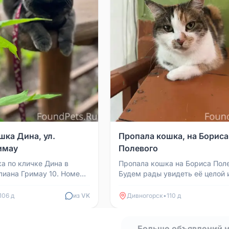
шка Дина, ул.
Пропала кошка, на Бориса
имау
Полевого
а по кличке Дина в
Пропала кошка на Бориса Поле
улиана Гримау 10. Номер
Будем рады увидеть её целой 
-913-048-47-77
невредимой, очень сильно
переживаем. Обращаться по но
106 д
из VK
Дивногорск
•
110 д
Больше объявлений 