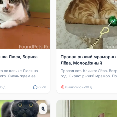
шка Люся, Бориса
Пропал рыжий мраморный
Лёва, Молодёжный
а по кличке Люся на
Пропал кот. Кличка: Лёва. Возр
ого. Очень ждем ее
год. Окрас: рыжий мрамор. П
и невредимой, ушла на
по адресу: Молодёжный, ул. Г
е вернулас...
16. Контакт...
15 д
из VK
Дивногорск
•
30 д
🐈