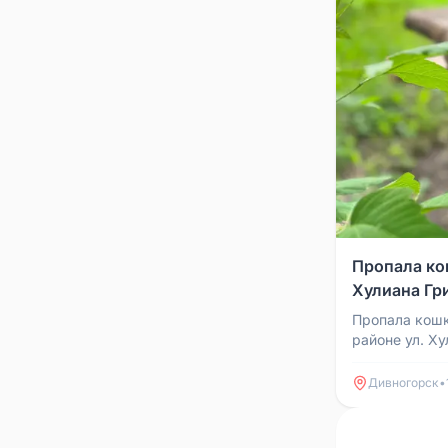
Пропала ко
Хулиана Гр
Пропала кошк
районе ул. Х
для связи: 8
Дивногорск
•