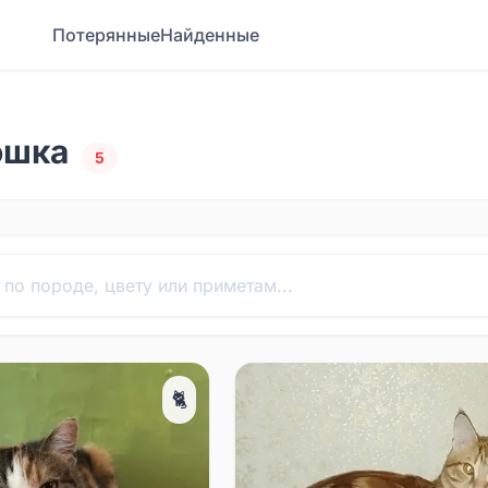
Потерянные
Найденные
ошка
5
🐈