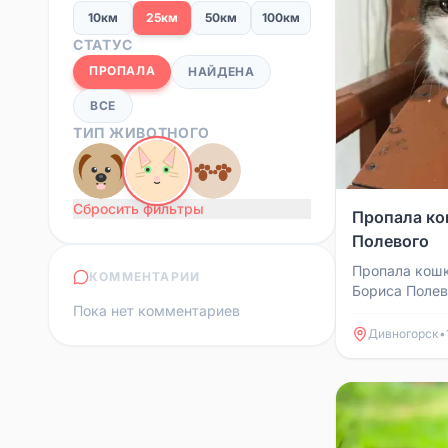
10км
25км
50км
100км
СТАТУС
ПРОПАЛА
НАЙДЕНА
ВСЕ
ТИП ЖИВОТНОГО
Сбросить фильтры
Пропала ко
Полевого
Пропала кошк
КОММЕНТАРИИ
Бориса Полев
Пока нет комментариев
домой целой 
самовыгул и н
Дивногорск
•