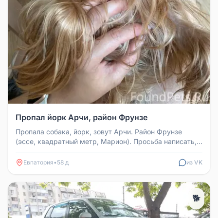
Пропал йорк Арчи, район Фрунзе
Пропала собака, йорк, зовут Арчи. Район Фрунзе
(эссе, квадратный метр, Марион). Просьба написать,
если видели, может взя...
Евпатория
•
58 д
из VK
🐕