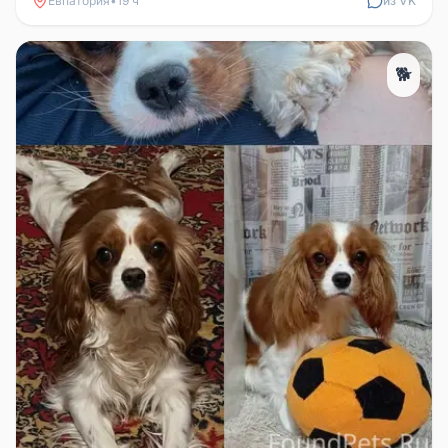
Евпатория
•
19 ч
из VK
🐕