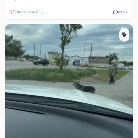
тротуару, бегала, искал...
Евпатория
•
63 д
из VK
🐕