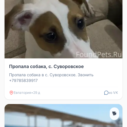
Пропала собака, с. Суворовское
Пропала собака в с. Суворовское. Звонить
+79785839917
Евпатория
•
29 д
из VK
🐕