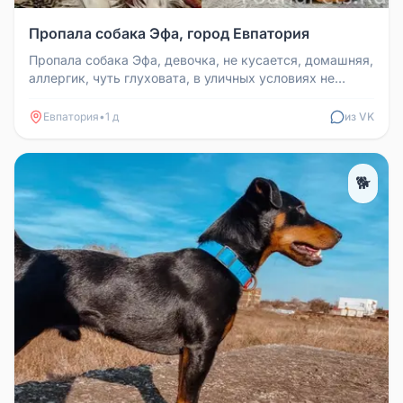
Пропала собака Эфа, город Евпатория
Пропала собака Эфа, девочка, не кусается, домашняя,
аллергик, чуть глуховата, в уличных условиях не
выживет. Пропала 14....
Евпатория
•
1 д
из VK
🐕