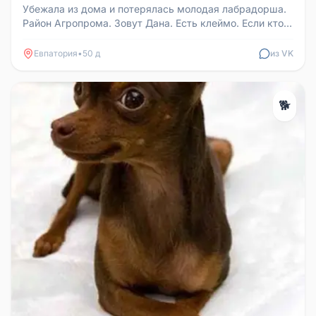
Убежала из дома и потерялась молодая лабрадорша.
Район Агропрома. Зовут Дана. Есть клеймо. Если кто-
нибудь видел или уви...
Евпатория
•
50 д
из VK
🐕