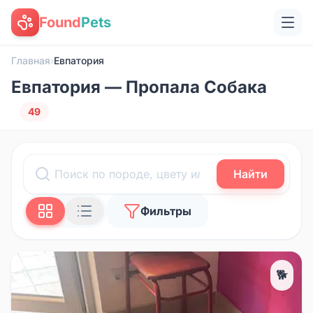
Found
Pets
Главная
›
Евпатория
Евпатория — Пропала Собака
49
Найти
Фильтры
🐕