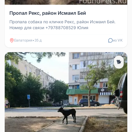
Пропал Рекс, район Исмаил Бей
Пропала собака по кличке Рекс, район Исмаил Бей.
Номер для связи +79788708529 Юлия
Евпатория
•
35 д
из VK
🐕