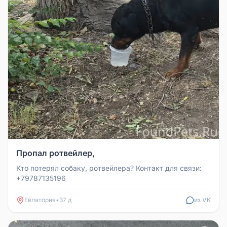
Пропал ротвейлер,
Кто потерял собаку, ротвейлера? Контакт для связи:
+79787135196
Евпатория
•
37 д
из VK