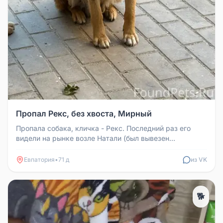
Пропал Рекс, без хвоста, Мирный
Пропала собака, кличка - Рекс. Последний раз его
видели на рынке возле Натали (был вывезен
неизвестным из Мирного). Соба...
Евпатория
•
71 д
из VK
🐕