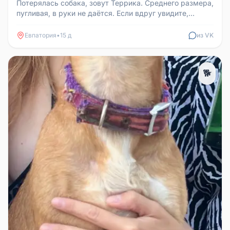
Потерялась собака, зовут Террика. Среднего размера,
пугливая, в руки не даётся. Если вдруг увидите,
пожалуйста, позвонит...
Евпатория
•
15 д
из VK
🐕