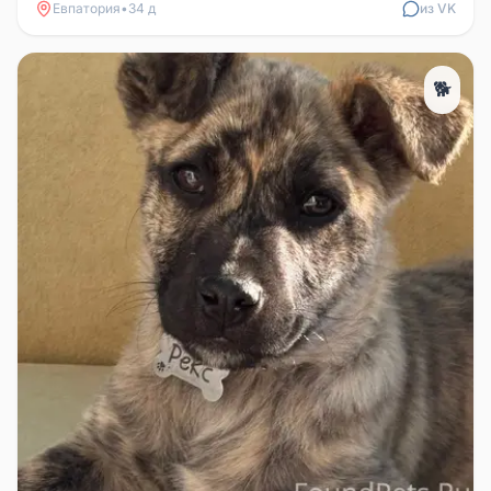
Евпатория
•
34 д
из VK
🐕