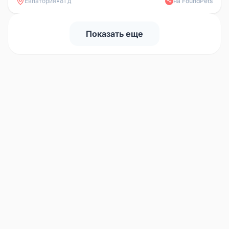
Евпатория
•
81 д
на FoundPets
🐾
Показать еще