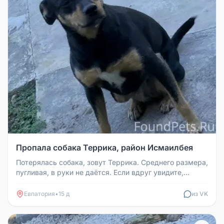
Пропала собака Террика, район Исмаилбея
Потерялась собака, зовут Террика. Среднего размера,
пугливая, в руки не даётся. Если вдруг увидите,
пожалуйста, позвонит...
Евпатория
•
15 д
из VK