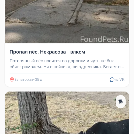
Пропал пёс, Некрасова - влксм
Потерянный пёс носится по дорогам и чуть не был
сбит трамваем. Ни ошейника, ни адресника. Бегает по
Некрасова - влксм.
Евпатория
•
35 д
из VK
🐕