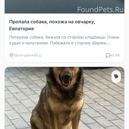
Пропала собака, похожа на овчарку,
Евпатория
Потеряна собака, бежала со стороны кладбища. Очень
худая и напуганная. Побежала в сторону Шарма.
Похожа на овчарку.
Евпатория
•
69 д
из VK
🐕