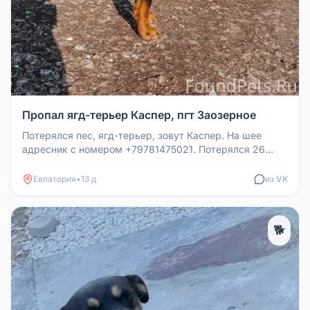
Пропал ягд-терьер Каспер, пгт Заозерное
Потерялся пес, ягд-терьер, зовут Каспер. На шее
адресник с номером +79781475021. Потерялся 26
июля в пгт Заозерное. Если...
Евпатория
•
13 д
из VK
🐕