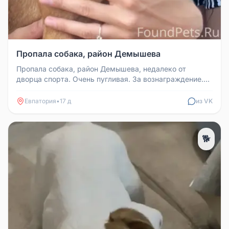
Пропала собака, район Демышева
Пропала собака, район Демышева, недалеко от
дворца спорта. Очень пугливая. За вознаграждение.
Телефон для связи: 8912831...
Евпатория
•
17 д
из VK
🐕