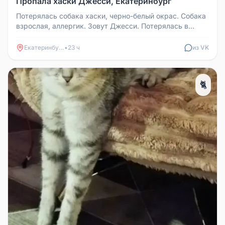
Пропала хаски Джесси, Екатеринбург
Потерялась собака хаски, черно-белый окрас. Собака
взрослая, аллергик. Зовут Джесси. Потерялась в
районе Мичуринские сад...
Екатеринбург
•
23 ч
из VK
🐈