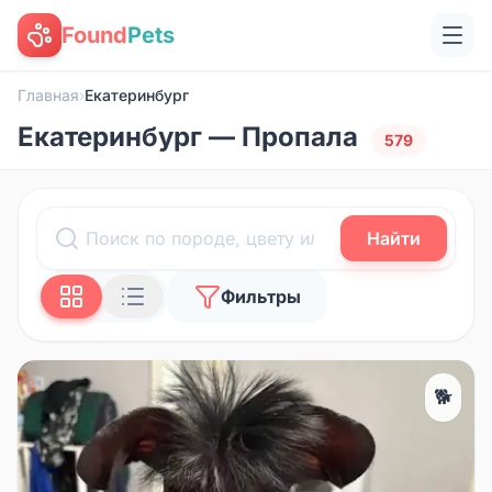
Found
Pets
Главная
›
Екатеринбург
Екатеринбург — Пропала
579
Найти
Фильтры
🐕