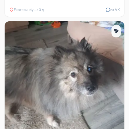
возле парка им. Павлика ...
Екатеринбург
•
3 д
из VK
🐕