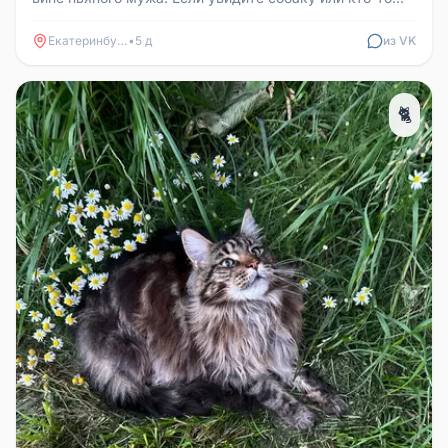
забрал, напишите, пож...
Екатеринбург
•
5 д
из VK
🐈