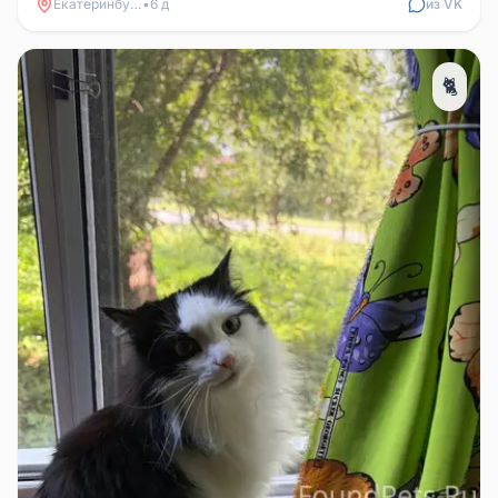
Екатеринбург
•
6 д
из VK
🐈