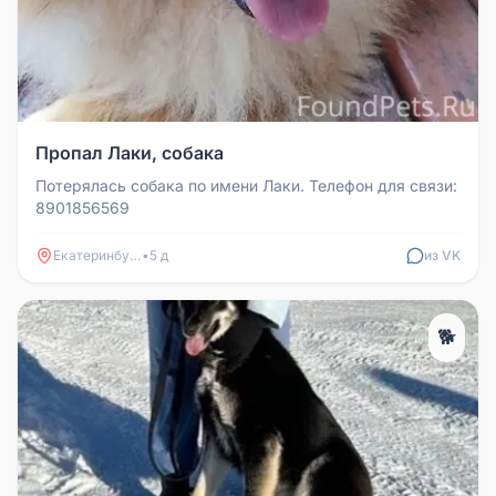
Пропал Лаки, собака
Потерялась собака по имени Лаки. Телефон для связи:
8901856569
Екатеринбург
•
5 д
из VK
🐕