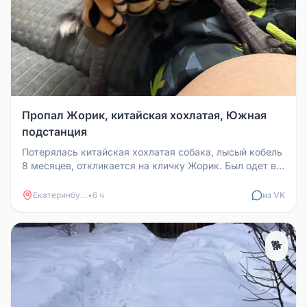
Пропал Жорик, китайская хохлатая, Южная
подстанция
Потерялась китайская хохлатая собака, лысый кобель
8 месяцев, откликается на кличку Жорик. Был одет в
красную шлейку. Ра...
Екатеринбург
•
6 ч
из VK
🐕