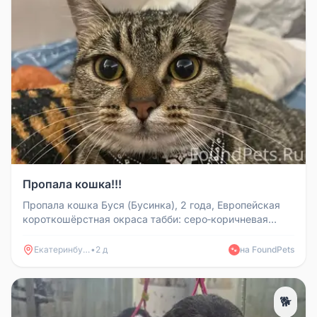
Пропала кошка!!!
Пропала кошка Буся (Бусинка), 2 года, Европейская
короткошёрстная окраса табби: серо‑коричневая
шерсть с тёмными полосам...
Екатеринбург
•
2 д
на FoundPets
🐾
🐕