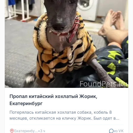
Пропал китайский хохлатый Жорик,
Екатеринбург
Потерялась китайская хохлатая собака, кобель 8
месяцев, откликается на кличку Жорик. Был одет в
красную шлейку. Район Юж...
Екатеринбург
•
3 ч
из VK