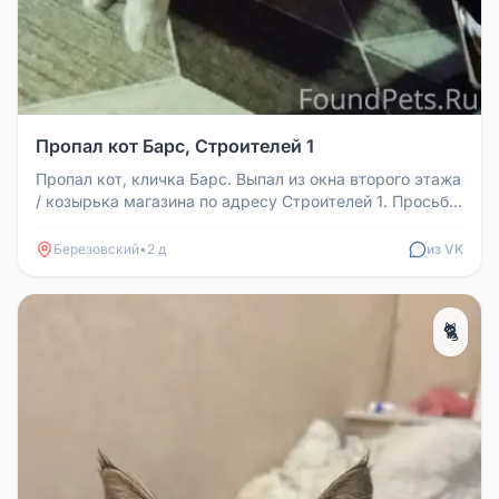
Пропал кот Барс, Строителей 1
Пропал кот, кличка Барс. Выпал из окна второго этажа
/ козырька магазина по адресу Строителей 1. Просьба
отозваться, есл...
Березовский
•
2 д
из VK
🐈