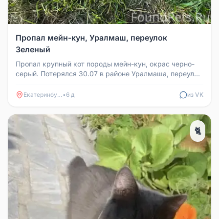
Пропал мейн-кун, Уралмаш, переулок
Зеленый
Пропал крупный кот породы мейн-кун, окрас черно-
серый. Потерялся 30.07 в районе Уралмаша, переулок
Зеленый, частный сект...
Екатеринбург
•
6 д
из VK
🐈