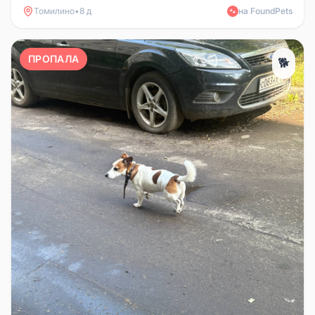
Томилино
•
8 д
на FoundPets
🐾
ПРОПАЛА
🐕