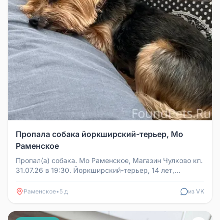
Пропала собака йоркширский-терьер, Мо
Раменское
Пропал(а) собака. Мо Раменское, Магазин Чулково кп.
31.07.26 в 19:30. Йоркширский-терьер, 14 лет,
сломанный хвост с детс...
Раменское
•
5 д
из VK