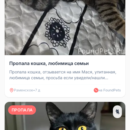
Пропала кошка, любимица семьи
Пропала кошка, отзывается на имя Мася, упитанная,
любимица семьи, просьба если увидели/нашли
позвонить по номеру: +79916...
Раменское
•
7 д
на FoundPets
🐾
ПРОПАЛА
🐈