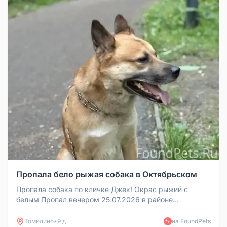
Пропала бело рыжая собака в Октябрьском
Пропала собака по кличке Джек! Окрас рыжий с
белым Пропал вечером 25.07.2026 в районе
Октябрьского леса. Просьба всем к...
Томилино
•
9 д
на FoundPets
🐾