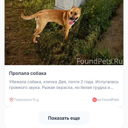
Пропала собака
Убежала собака, кличка Дея, почти 2 года. Испугалась
громкого звука. Рыжая окраска, но белая грудка и
носочки.На шее че...
Томилино
•
15 д
на FoundPets
🐾
Показать еще