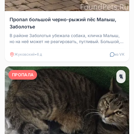
Пропал большой черно-рыжий пёс Малыш,
Заболотье
В районе Заболотья убежала собака, кличка Малыш,
но на неё может не реагировать, пугливый. Большой,
но безобидный, любоп...
Жуковский
•
6 д
из VK
ПРОПАЛА
🐈