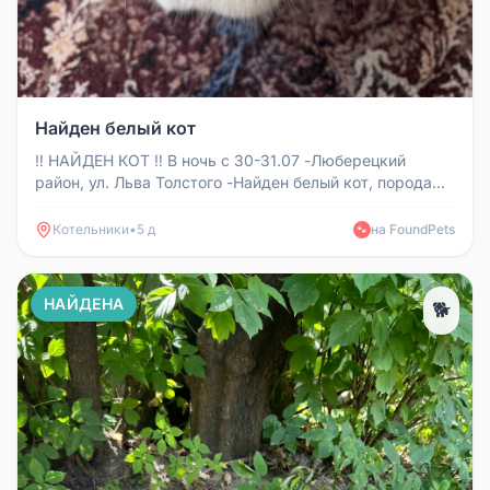
Найден белый кот
‼️ НАЙДЕН КОТ ‼️ В ночь с 30-31.07 -Люберецкий
район, ул. Льва Толстого -Найден белый кот, порода
«шиншилла» -Возраст: ...
Котельники
•
5 д
на FoundPets
🐾
НАЙДЕНА
🐕