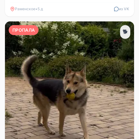
станцией Отдых). Собаку переех...
Раменское
•
5 д
из VK
ПРОПАЛА
🐕