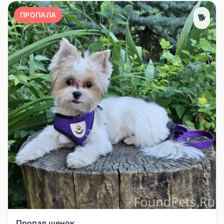
❗️Малаховка , улица Некрасова
ПРОПАЛА
🐕
Пропал щенок