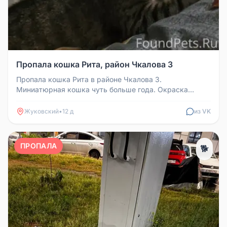
Пропала кошка Рита, район Чкалова 3
Пропала кошка Рита в районе Чкалова 3.
Миниатюрная кошка чуть больше года. Окраска
полосатая, серо-коричневая с светлым ...
Жуковский
•
12 д
из VK
ПРОПАЛА
🐕