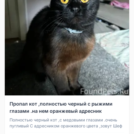
Пропал кот ,полностью черный с рыжими
глазами .на нем оранжевый адресник
Полностью черный кот ,с медовыми глазами .очень
пугливый С адресником оранжевого цвета ,зовут Шеф