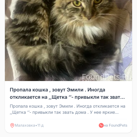
Пропала кошка , зовут Эмили . Иногда
откликается на ,,Щетка ‘’- привыкли так звать
дома . У нее яркие желтые глаза , грудка белая
Пропала кошка , зовут Эмили . Иногда откликается на
, окрас черно-коричневый-белый. Очень
,,Щетка ‘’- привыкли так звать дома . У нее яркие
желтые глаза , гру...
ласковая . Если вы ее видели или она к вам
Малаховка
•
11 д
на FoundPets
подошла -пожалуйста, позвоните / напишите
🐾
по номеру 8-980-090-92-45 — Василиса