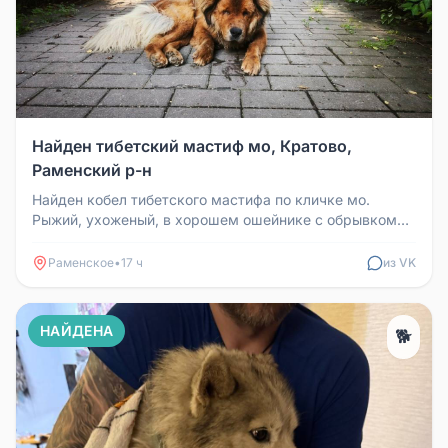
Найден тибетский мастиф мо, Кратово,
Раменский р-н
Найден кобел тибетского мастифа по кличке мо.
Рыжий, ухоженый, в хорошем ошейнике с обрывком
поводка. Придержан. По всем...
Раменское
•
17 ч
из VK
НАЙДЕНА
🐕