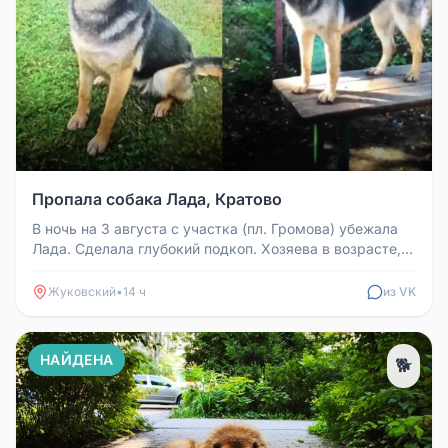
Пропала собака Лада, Кратово
В ночь на 3 августа с участка (пл. Громова) убежала
Лада. Сделала глубокий подкоп. Хозяева в возрасте,
один из них в бол...
Жуковский
•
14 ч
из VK
НАЙДЕНА
🐕