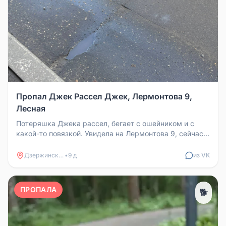
Пропал Джек Рассел Джек, Лермонтова 9,
Лесная
Потеряшка Джека рассел, бегает с ошейником и с
какой-то повязкой. Увидела на Лермонтова 9, сейчас
убежал на лесную. Боит...
Дзержинский
•
9 д
из VK
ПРОПАЛА
🐕