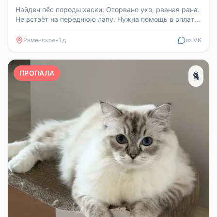
Найден пёс породы хаски. Оторвано ухо, рваная рана.
Не встаёт на переднюю лапу. Нужна помощь в оплате
клиники: 891656732...
Раменское
•
1 д
из VK
ПРОПАЛА
🐈