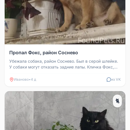
Пропал Фокс, район Соснево
Убежала собака, район Соснево. Был в серой шлейке.
У собаки могут отказать задние лапы. Кличка Фокс,
возраст 8 лет. Если...
Иваново
•
4 д
из VK
🐈