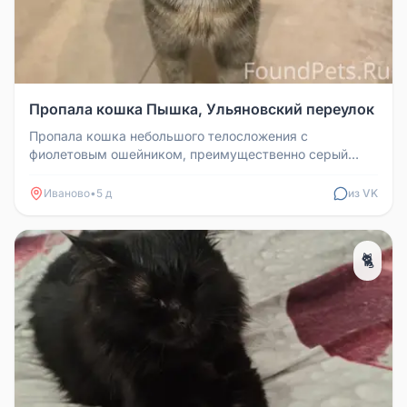
Пропала кошка Пышка, Ульяновский переулок
Пропала кошка небольшого телосложения с
фиолетовым ошейником, преимущественно серый
окрас с персиковым пятном на спине. ...
Иваново
•
5 д
из VK
🐈