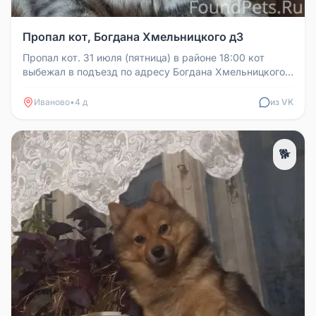
Пропал кот, Богдана Хмельницкого д3
Пропал кот. 31 июля (пятница) в районе 18:00 кот
выбежал в подъезд по адресу Богдана Хмельницкого
д3, 7 этаж. Через 5 ми...
Иваново
•
4 д
из VK
🐕