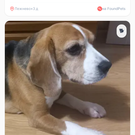
ошейника, зовут Боня дома...
Лежнево
•
3 д
на FoundPets
🐾
🐕