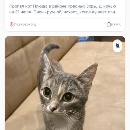
Пропал кот Плюша в районе Красных Зорь, 2, ночью
на 31 июля. Очень ручной, чихает, когда кушает или
пьёт. Просьба, если ...
Иваново
•
5 д
из VK
🐈