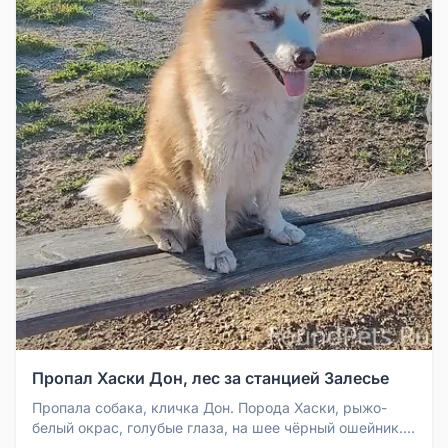
Пропал Хаски Дон, лес за станцией Залесье
Пропала собака, кличка Дон. Порода Хаски, рыжо-
белый окрас, голубые глаза, на шее чёрный ошейник.
Пропал в лесу за станц...