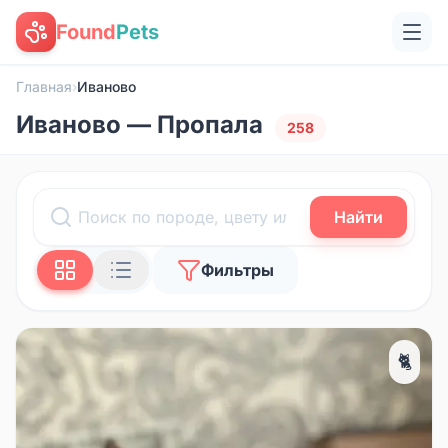
Found
Pets
Главная
›
Иваново
Иваново — Пропала
258
Найти
Фильтры
🐈