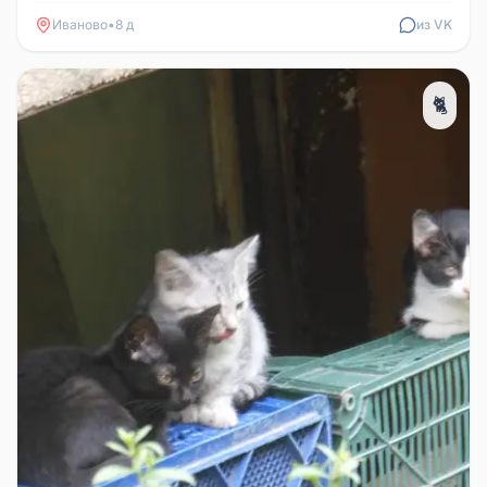
Иваново
•
8 д
из VK
🐈