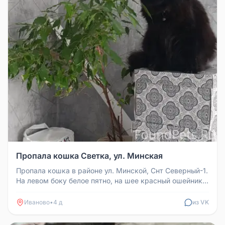
Пропала кошка Светка, ул. Минская
Пропала кошка в районе ул. Минской, Снт Северный-1.
На левом боку белое пятно, на шее красный ошейник с
колокольчиком. З...
Иваново
•
4 д
из VK