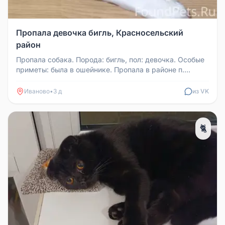
Пропала девочка бигль, Красносельский
район
Пропала собака. Порода: бигль, пол: девочка. Особые
приметы: была в ошейнике. Пропала в районе п.
Гравьев карьер Краснос...
Иваново
•
3 д
из VK
🐈