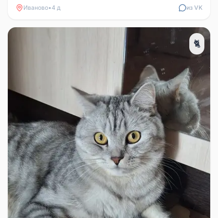
Иваново
•
4 д
из VK
🐈