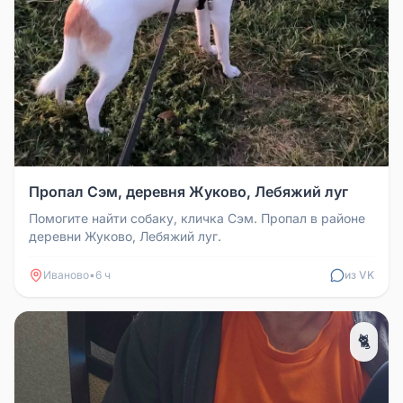
Пропал Сэм, деревня Жуково, Лебяжий луг
Помогите найти собаку, кличка Сэм. Пропал в районе
деревни Жуково, Лебяжий луг.
Иваново
•
6 ч
из VK
🐈