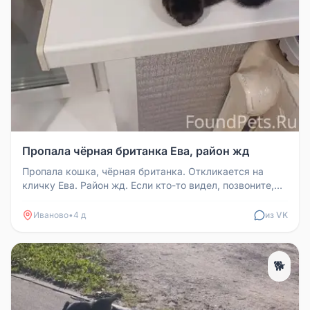
Пропала чёрная британка Ева, район жд
Пропала кошка, чёрная британка. Откликается на
кличку Ева. Район жд. Если кто-то видел, позвоните,
пожалуйста, 896111931...
Иваново
•
4 д
из VK
🐕