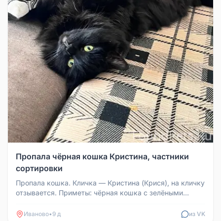
Пропала чёрная кошка Кристина, частники
сортировки
Пропала кошка. Кличка — Кристина (Крися), на кличку
отзывается. Приметы: чёрная кошка с зелёными
глазами, крупная и очен...
Иваново
•
9 д
из VK