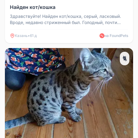
Найден кот/кошка
Здравствуйте! Найден кот/кошка, серый, ласковый.
Вроде, недавно стриженный был. Голодный, почти
обессилен. Нашла Екатери...
Казань
•
61 д
на FoundPets
🐾
🐈