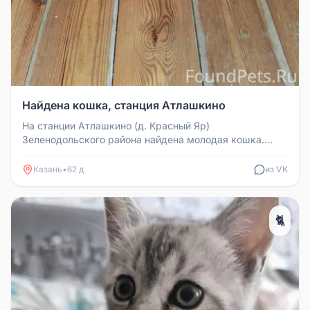
Найдена кошка, станция Атлашкино
На станции Атлашкино (д. Красный Яр)
Зеленодольского района найдена молодая кошка.
Окрас пятнистый, а-ля бенгальская. Ис...
Казань
•
62 д
из VK
🐈