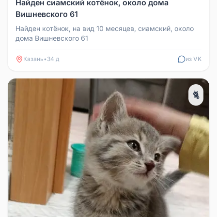
Найден сиамский котёнок, около дома
Вишневского 61
Найден котёнок, на вид 10 месяцев, сиамский, около
дома Вишневского 61
Казань
•
34 д
из VK
🐈