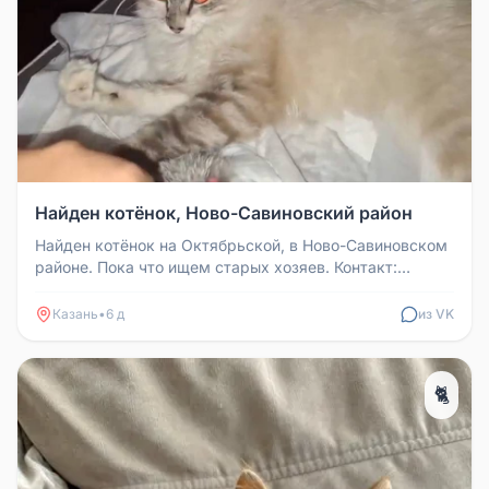
Найден котёнок, Ново-Савиновский район
Найден котёнок на Октябрьской, в Ново-Савиновском
районе. Пока что ищем старых хозяев. Контакт:
89992086881
Казань
•
6 д
из VK
🐈