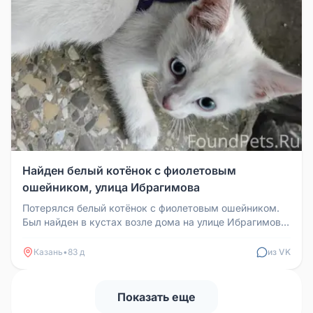
Найден белый котёнок с фиолетовым
ошейником, улица Ибрагимова
Потерялся белый котёнок с фиолетовым ошейником.
Был найден в кустах возле дома на улице Ибрагимова
7. Просим хозяина ото...
Казань
•
83 д
из VK
Показать еще