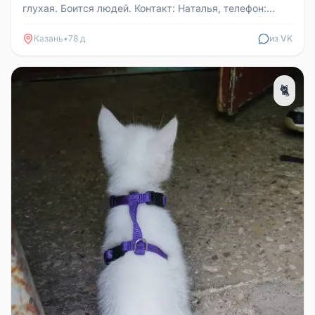
глухая. Боится людей. Контакт: Наталья, телефон:
79063293843, адрес: Ка...
Казань
•
78 д
из VK
🐈