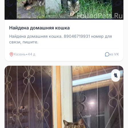
Найдена домашняя кошка
Найдена домашняя кошка. 89046719931 номер для
связи, пишите.
Казань
•
44 д
из VK
🐈