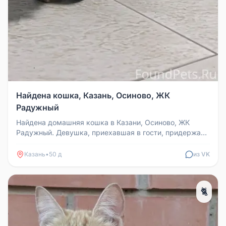
Найдена кошка, Казань, Осиново, ЖК
Радужный
Найдена домашняя кошка в Казани, Осиново, ЖК
Радужный. Девушка, приехавшая в гости, придержала
её, но скоро уезжает. Про...
Казань
•
50 д
из VK
🐈