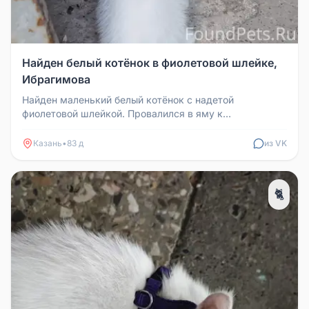
Найден белый котёнок в фиолетовой шлейке,
Ибрагимова
Найден маленький белый котёнок с надетой
фиолетовой шлейкой. Провалился в яму к
подвальному окну на Ибрагимова, мяукал.
Казань
•
83 д
из VK
🐈