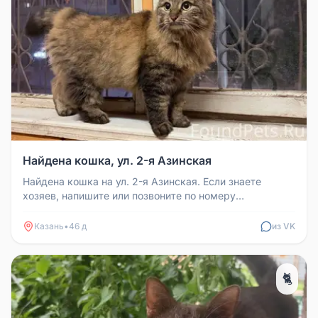
Найдена кошка, ул. 2-я Азинская
Найдена кошка на ул. 2-я Азинская. Если знаете
хозяев, напишите или позвоните по номеру
89172587867
Казань
•
46 д
из VK
🐈