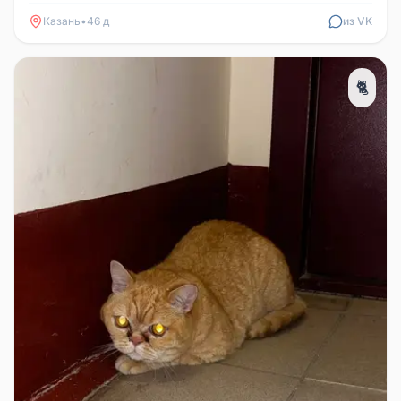
породистые кошки. Сн...
Казань
•
46 д
из VK
🐈