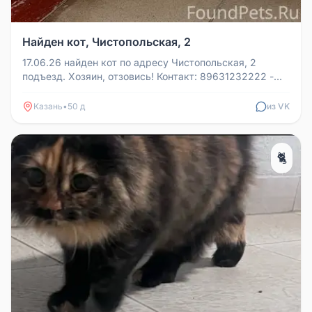
Найден кот, Чистопольская, 2
17.06.26 найден кот по адресу Чистопольская, 2
подъезд. Хозяин, отзовись! Контакт: 89631232222 -
Екатерина
Казань
•
50 д
из VK
🐈