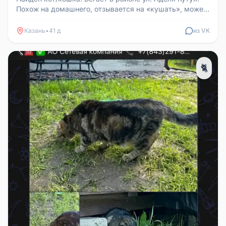
Похож на домашнего, отзывается на «кушать», может
кто-то ищет или сам...
Казань
•
41 д
из VK
🐈