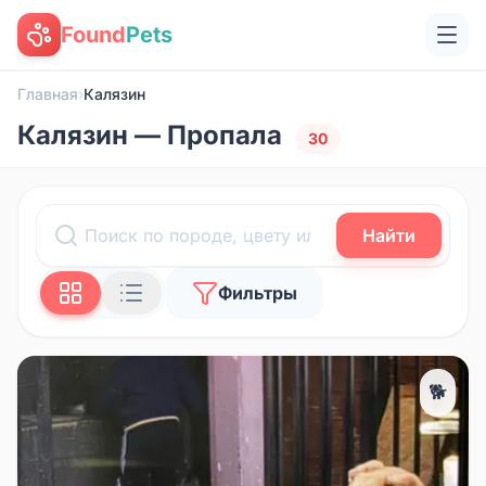
Found
Pets
Главная
›
Калязин
Калязин — Пропала
30
Найти
Фильтры
🐕