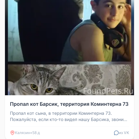
Пропал кот Барсик, территория Коминтерна 73
Пропал кот сына, в территории Коминтерна 73.
Пожалуйста, если кто-то видел нашу Барсика, звоните
89157432940. Будем благ...
Калязин
•
58 д
из VK