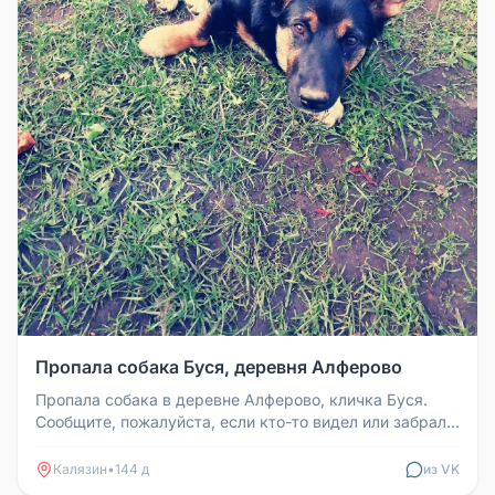
Пропала собака Буся, деревня Алферово
Пропала собака в деревне Алферово, кличка Буся.
Сообщите, пожалуйста, если кто-то видел или забрал.
Телефон для связи: 8...
Калязин
•
144 д
из VK