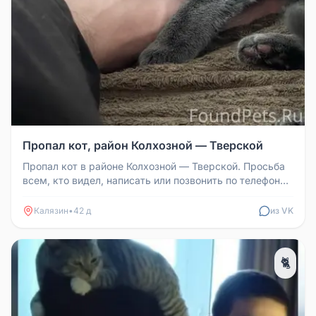
Пропал кот, район Колхозной — Тверской
Пропал кот в районе Колхозной — Тверской. Просьба
всем, кто видел, написать или позвонить по телефону
89040042895.
Калязин
•
42 д
из VK
🐈