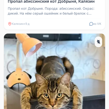
Пропал абиссинский кот Добрыня, Калязин
Пропал кот Добрыня. Порода: абиссинский. Окрас:
дикий. На нём серый ошейник и белый брелок с
данными владельцев. Кот чип...
Калязин
•
9 д
из VK
🐈