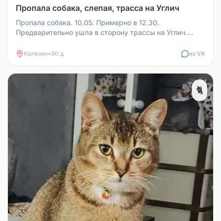
Пропала собака, слепая, трасса на Углич
Пропала собака. 10.05. Примерно в 12.30.
Предварительно ушла в сторону трассы на Углич.
Собачка слепая. Если кто-то виде...
Калязин
•
90 д
из VK
🐈