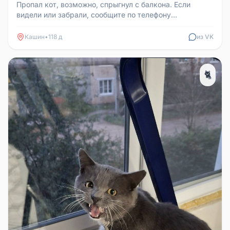
Пропал кот, возможно, спрыгнул с балкона. Если
видели или забрали, сообщите по телефону
89806402467. Предлагается вознаг...
Кашин
•
118 д
из VK
🐈