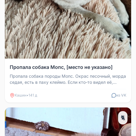
Пропала собака Мопс, [место не указано]
Пропала собака породы Мопс. Окрас песочный, морда
седая, есть в паху клеймо. Если кто-то видел её,
позвоните по телефону...
Кашин
•
141 д
из VK
🐈