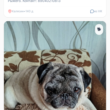
Рыжего. Контакт: 89040210813
Калязин
•
140 д
из VK
🐕