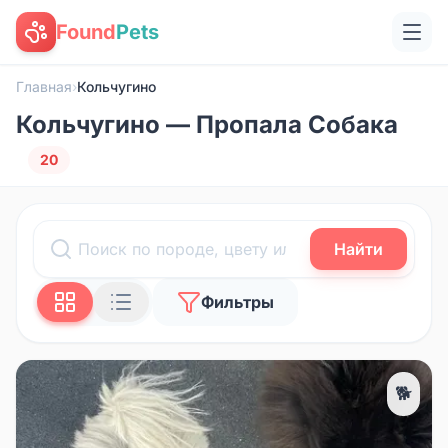
Found
Pets
Главная
›
Кольчугино
Кольчугино — Пропала Собака
20
Найти
Фильтры
🐕