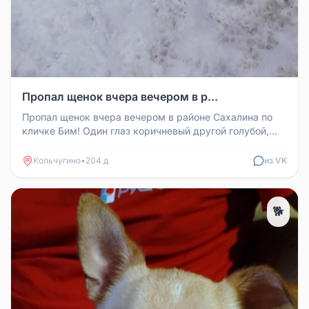
Пропал щенок вчера вечером в р...
Пропал щенок вчера вечером в районе Сахалина по
кличке Бим! Один глаз коричневый другой голубой,
синий ошейник. Сообщите...
Кольчугино
•
204 д
из VK
🐕