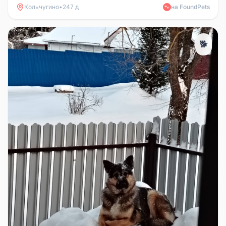
Кольчугино
•
247 д
на FoundPets
🐾
🐕