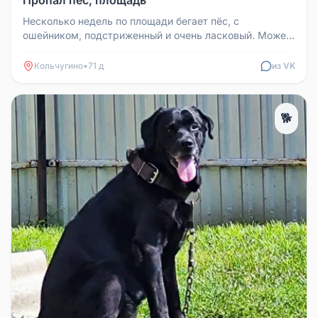
Пропал пёс, площадь
Несколько недель по площади бегает пёс, с
ошейником, подстриженный и очень ласковый. Может
кто-то потерял?
Кольчугино
•
71 д
из VK
🐕