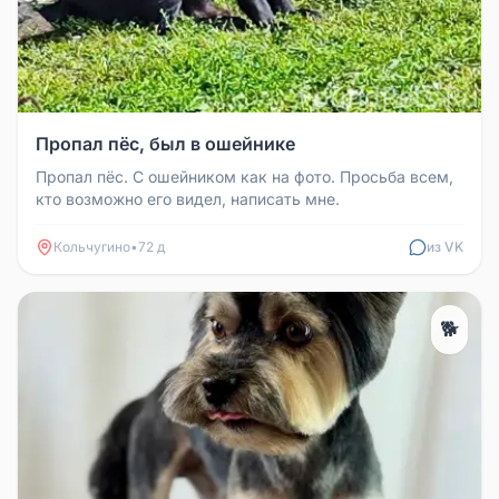
Пропал пёс, был в ошейнике
Пропал пёс. С ошейником как на фото. Просьба всем,
кто возможно его видел, написать мне.
Кольчугино
•
72 д
из VK
🐕