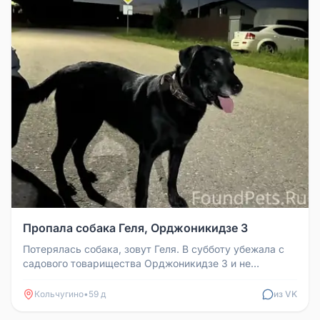
Пропала собака Геля, Орджоникидзе 3
Потерялась собака, зовут Геля. В субботу убежала с
садового товарищества Орджоникидзе 3 и не
вернулась. Просьба сообщить...
Кольчугино
•
59 д
из VK