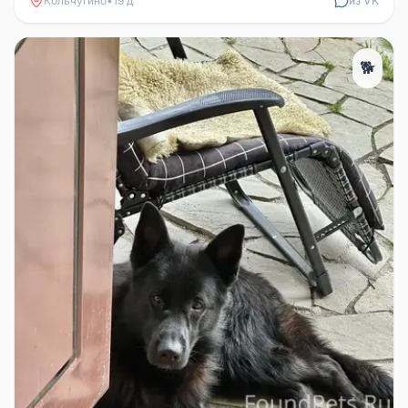
Кольчугино
•
19 д
из VK
🐕