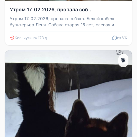
Утром 17. 02.2026, пропала соб...
Утром 17. 02.2026, пропала собака. Белый кобель
бультерьер Леня. Собака старая 15 лет, слепая и
глухая. Видели у технику...
Кольчугино
•
173 д
из VK
🐕