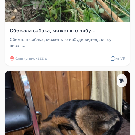
Сбежала собака, может кто нибу...
Сбежала собака, может кто нибудь видел, личку
писать.
Кольчугино
•
222 д
из VK
🐕