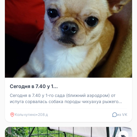
Сегодня в 7.40 у 1...
Сегодня в 7.40 у 1-го сада (ближний аэродром) от
испуга сорвалась собака породы чихуахуа рыжего
окраса. Убежал за Ведене...
Кольчугино
•
208 д
из VK