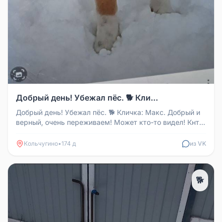
Добрый день! Убежал пёс. 🐕 Кли...
Добрый день! Убежал пёс. 🐕 Кличка: Макс. Добрый и
верный, очень переживаем! Может кто-то видел! Кнт:
89035931034. Ольга...
Кольчугино
•
174 д
из VK
🐕