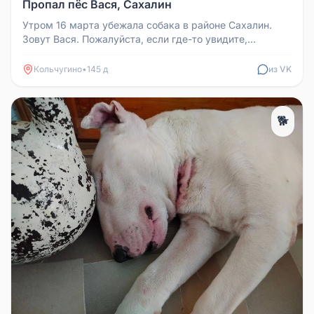
Пропал пёс Вася, Сахалин
Утром 16 марта убежала собака в районе Сахалин.
Зовут Вася. Пожалуйста, если где-то увидите,
сообщите по номеру +7989116...
Кольчугино
•
145 д
из VK
🐕