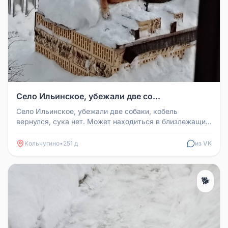
Село Ильинское, убежали две со...
Село Ильинское, убежали две собаки, кобель
вернулся, сука нет. Может находиться в близлежащих
посёлках, сел, деревень, Н...
Кольчугино
•
251 д
из VK
🐕