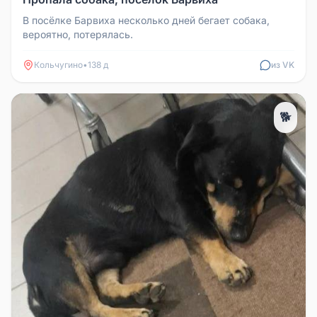
В посёлке Барвиха несколько дней бегает собака,
вероятно, потерялась.
Кольчугино
•
138 д
из VK
🐕