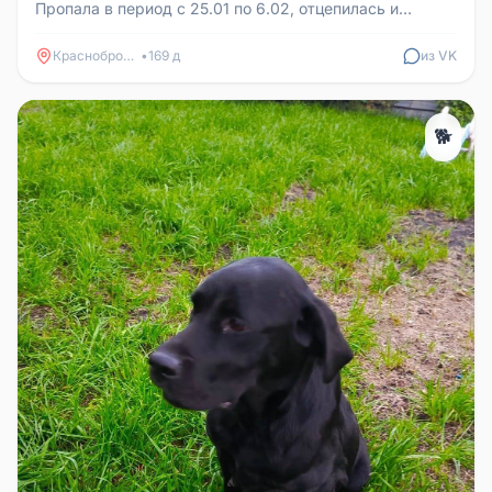
Пропала в период с 25.01 по 6.02, отцепилась и
сбежала Добрая, ласков...
Краснобродский
•
169 д
из VK
🐕