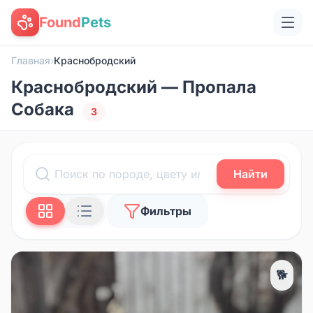
Found
Pets
Главная
›
Краснобродский
Краснобродский — Пропала
Собака
3
Найти
Фильтры
🐕