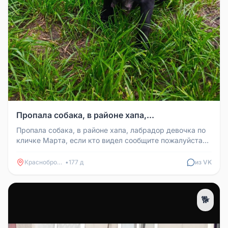
Пропала собака, в районе хапа,...
Пропала собака, в районе хапа, лабрадор девочка по
кличке Марта, если кто видел сообщите пожалуйста
по номеру 8909511419...
Краснобродский
•
177 д
из VK
🐕