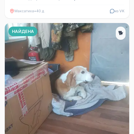
Максатиха
•
40 д
из VK
НАЙДЕНА
🐕