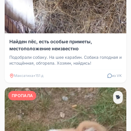
Найден пёс, есть особые приметы,
местоположение неизвестно
Подобрали собаку. На шее карабин. Собака голодная и
истощённая, обгорела. Хозяин, найдись!
Максатиха
•
151 д
из VK
ПРОПАЛА
🐕