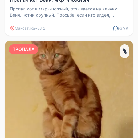
Пропал кот в мкр-н южный, отзывается на кличку
Веня. Котик крупный. Просьба, если кто видел,
напишите или позвоните по т...
Максатиха
•
88 д
из VK
ПРОПАЛА
🐈