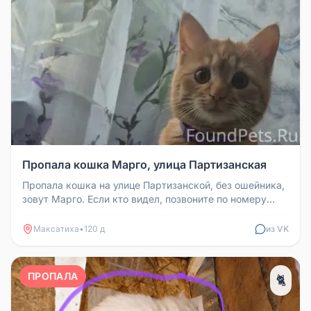
Пропала кошка Марго, улица Партизанская
Пропала кошка на улице Партизанской, без ошейника,
зовут Марго. Если кто видел, позвоните по номеру
+79108465991.
Максатиха
•
120 д
из VK
ПРОПАЛА
🐈