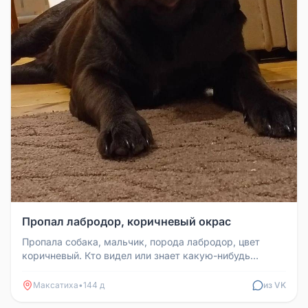
Пропал лабродор, коричневый окрас
Пропала собака, мальчик, порода лабродор, цвет
коричневый. Кто видел или знает какую-нибудь
информацию о местонахождении...
Максатиха
•
144 д
из VK