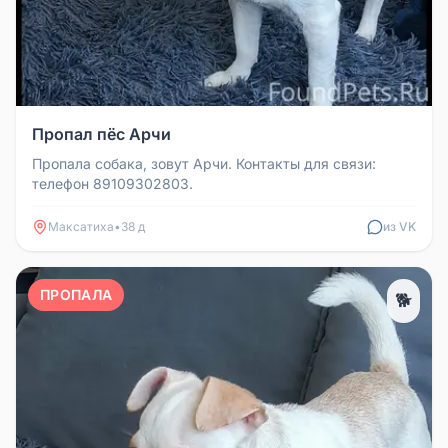
Пропал пёс Арчи
Пропала собака, зовут Арчи. Контакты для связи:
телефон 89109302803.
Максатиха
•
38 д
из VK
ПРОПАЛА
🐕