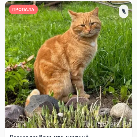
ПРОПАЛА
🐈
Пропал кот Веня, мкр-н южный