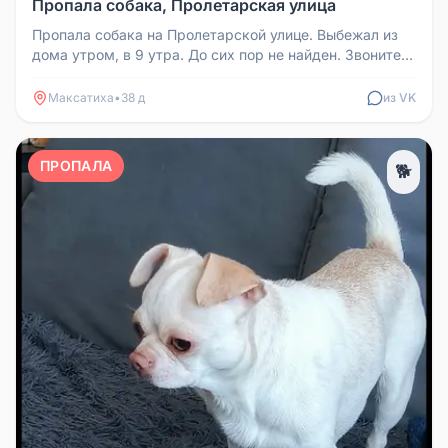
Пропала собака, Пролетарская улица
Пропала собака на Пролетарской улице. Выбежал из
дома утром, в 9 утра. До сих пор не найден. Звоните
по номеру 898062593...
Максатиха
•
38 д
из VK
ПРОПАЛА
🐕