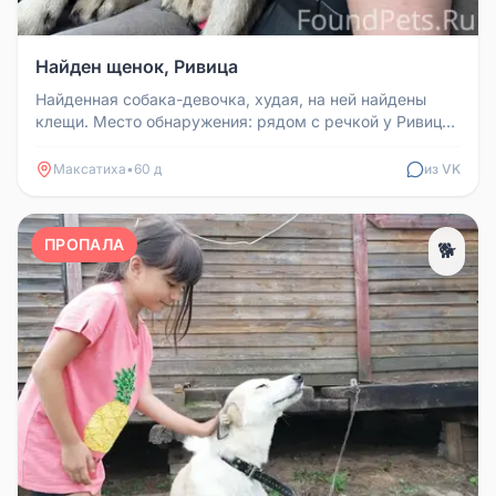
Найден щенок, Ривица
Найденная собака-девочка, худая, на ней найдены
клещи. Место обнаружения: рядом с речкой у Ривицы
на розовой даче.
Максатиха
•
60 д
из VK
ПРОПАЛА
🐕