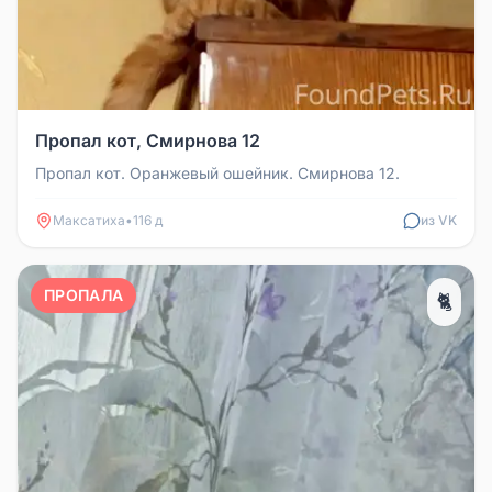
Пропал кот, Смирнова 12
Пропал кот. Оранжевый ошейник. Смирнова 12.
Максатиха
•
116 д
из VK
ПРОПАЛА
🐈