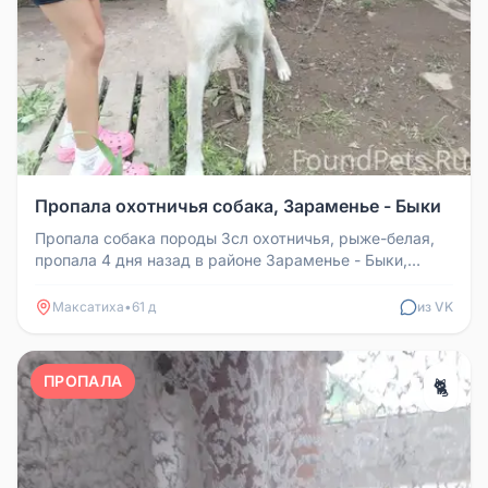
Пропала охотничья собака, Зараменье - Быки
Пропала собака породы Зсл охотничья, рыже-белая,
пропала 4 дня назад в районе Зараменье - Быки,
Максатихинский район. Су...
Максатиха
•
61 д
из VK
ПРОПАЛА
🐈