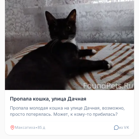
Пропала кошка, улица Дачная
Пропала молодая кошка на улице Дачная, возможно,
просто потерялась. Может, к кому-то прибилась?
Максатиха
•
85 д
из VK