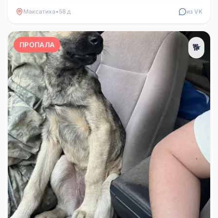
Максатиха
•
58 д
из VK
ПРОПАЛА
🐕