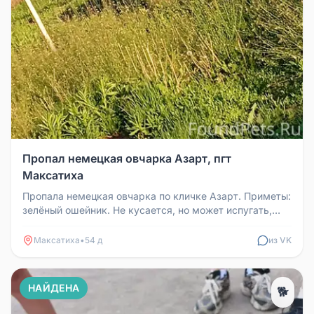
Пропал немецкая овчарка Азарт, пгт
Максатиха
Пропала немецкая овчарка по кличке Азарт. Приметы:
зелёный ошейник. Не кусается, но может испугать,
если не отнестись ос...
Максатиха
•
54 д
из VK
НАЙДЕНА
🐕