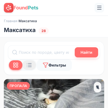
Found
Pets
Главная
›
Максатиха
Максатиха
28
Найти
Фильтры
ПРОПАЛА
🐈