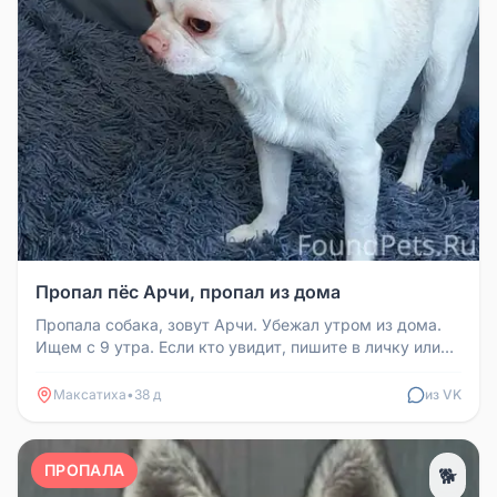
Пропал пёс Арчи, пропал из дома
Пропала собака, зовут Арчи. Убежал утром из дома.
Ищем с 9 утра. Если кто увидит, пишите в личку или
звоните по номеру 8...
Максатиха
•
38 д
из VK
ПРОПАЛА
🐕