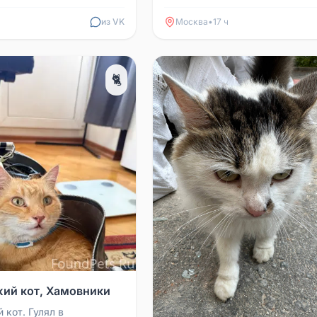
зяев
из VK
Москва
•
17 ч
🐈
ий кот, Хамовники
 кот. Гулял в