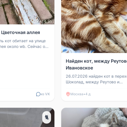
, Цветочная аллея
ь кот обитает на улице
лея около wb. Сейчас он
а кормиться к вечеру,
е...
Найден кот, между Реутов
Ивановское
26.07.2026 найден кот в пере
Шоколад, между Реутово и
Ивановское. Молодой, не
кастрирован, очень ласковый.
из VK
Москва
•
4 д
хо...
🐈