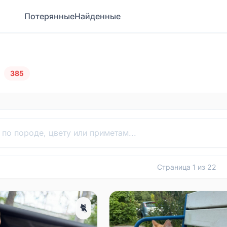
Потерянные
Найденные
385
Страница
1
из
22
🐈