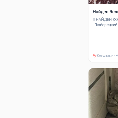
Найден бел
‼️ НАЙДЕН КОТ
-Люберецкий 
-Найден белы
«шиншилла» -В
Котельники
•