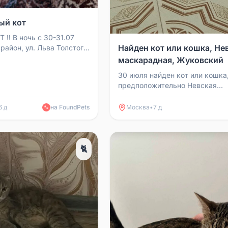
ый кот
 ‼️ В ночь с 30-31.07
Найден кот или кошка, Не
район, ул. Льва Толстого
й кот, порода
маскарадная, Жуковский
озраст: ...
30 июля найден кот или кошка
предположительно Невская
маскарадная. Животное пытал
перебежать через дорогу. Врем
6 д
на FoundPets
Москва
•
7 д
🐾
🐈