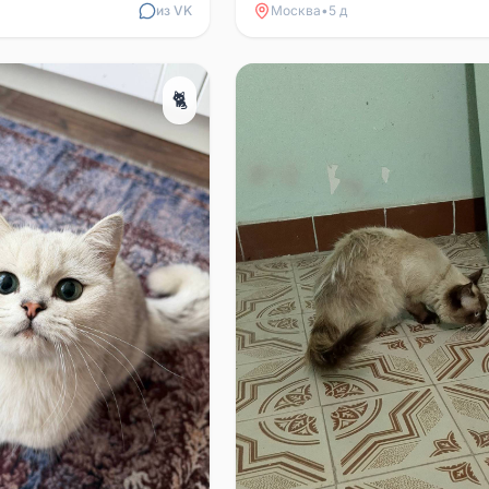
ашний. Испуган. Ви...
домашний. Найден на парков...
из VK
Москва
•
5 д
🐈