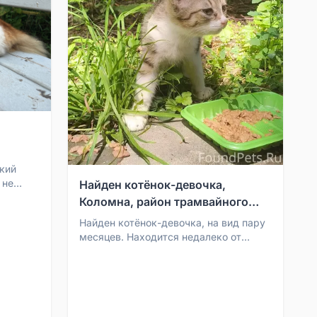
кий
 не
Найден котёнок-девочка,
Коломна, район трамвайного
.
депо
Найден котёнок-девочка, на вид пару
месяцев. Находится недалеко от
трамвайного депо. Котёнок людей не
боится, даётся гла...