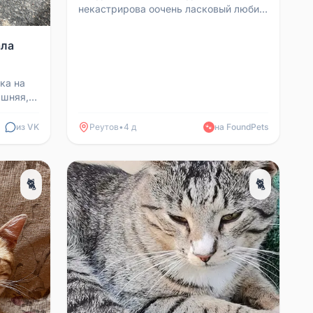
некастрирова оочень ласковый любит
купаться точно домашний но моих
Котов вообще не признает видим...
ала
ка на
ашняя,
Ищем
из VK
Реутов
•
4 д
на FoundPets
🐾
🐈
🐈