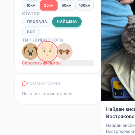
10км
25км
50км
100км
СТАТУС
НАЙДЕНА
ПРОПАЛА
ВСЕ
ТИП ЖИВОТНОГО
Сбросить фильтры
КОММЕНТАРИИ
Пока нет комментариев
Найден вис
Востряковс
Найден вислоу
Востряковски