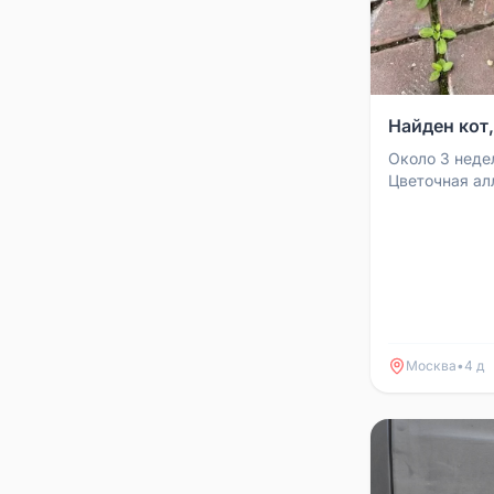
Найден кот
Около 3 недел
Цветочная ал
приходит туд
выглядит ухож
Москва
•
4 д