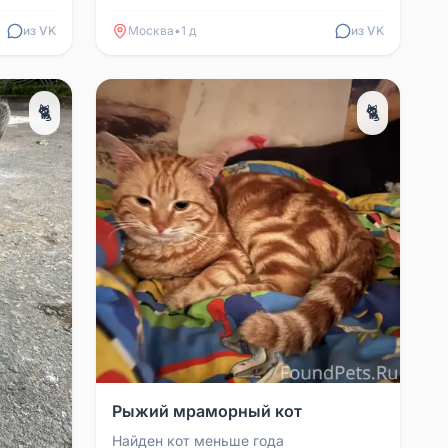
из VK
Москва
•
1 д
из VK
🐈
🐈
Рыжий мраморный кот
Найден кот меньше года