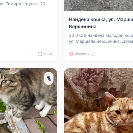
ул. Тимура Фрунзе, 20.
культуры. Вцепился,
пускал. Был оч...
Найдена кошка, ул. Марш
Вершинина
30.07.26 найдена молодая кош
ул. Маршала Вершинина. Дом
ходит в лоток. Придержана. 
старых хозяев. +79163...
из VK
Москва
•
3 д
🐈