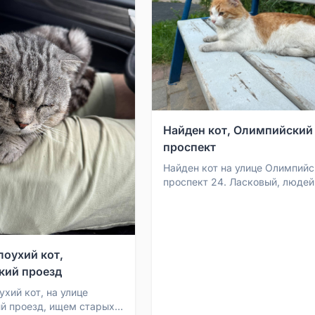
Найден кот, Олимпийский
проспект
Найден кот на улице Олимпийс
проспект 24. Ласковый, людей
боится, легко идёт в руки. По
повадкам похож на домашнег..
лоухий кот,
кий проезд
хий кот, на улице
й проезд, ищем старых