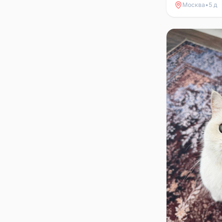
повадкам дом
Москва
•
5 д