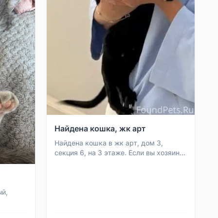
Найдена кошка, жк арт
Найдена кошка в жк арт, дом 3,
секция 6, на 3 этаже. Если вы хозяин,
напишите в Телеграм или в обычные
смс на номер +7 9...
ый,
й, явно