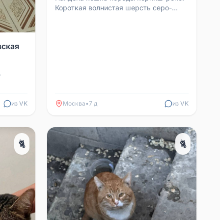
Короткая волнистая шерсть серо-
коричневого цвета, большие уши.
Очень ласковая и ручная...
вская
,
ось
енно ...
из VK
Москва
•
7 д
из VK
🐈
🐈