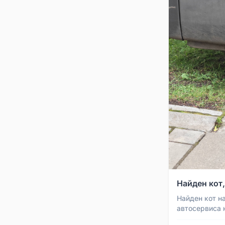
Найден кот
Найден кот н
автосервиса 
Когда посели