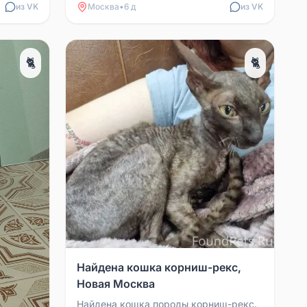
из VK
Москва
•
6 д
из VK
🐈
🐈
Найдена кошка корниш-рекс,
Новая Москва
Найдена кошка породы корниш-рекс.