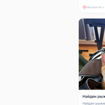
или новых хо
Москва
•
14 ч
Найден рыж
Найден рыжий