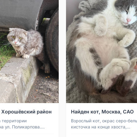
, Хорошёвский район
Найден кот, Москва, САО
а территории
Взрослый кот, окрас серо-бел
на ул. Поликарпова.
кисточка на конце хвоста,
лся — неизвестно. По
кастрирован. Ласковый, ручно