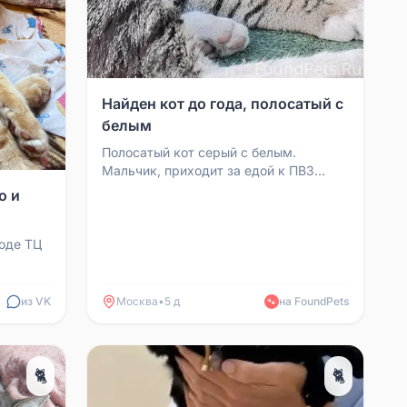
Найден кот до года, полосатый с
белым
Полосатый кот серый с белым.
Мальчик, приходит за едой к ПВЗ
Вайлдберриз и постоянно спит на
о и
ступеньках. Уже около недел...
ходе ТЦ
 Ищу
из VK
Москва
•
5 д
на FoundPets
🐾
🐈
🐈