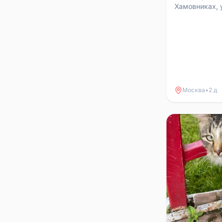
Хамовниках, 
Метро: Парк 
обнял и не от
Москва
•
2 д