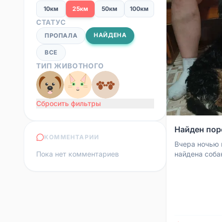
10км
25км
50км
100км
СТАТУС
НАЙДЕНА
ПРОПАЛА
ВСЕ
ТИП ЖИВОТНОГО
Сбросить фильтры
Найден пор
КОММЕНТАРИИ
Вчера ночью 
Пока нет комментариев
найдена соба
под колёса. 
сообщили, что