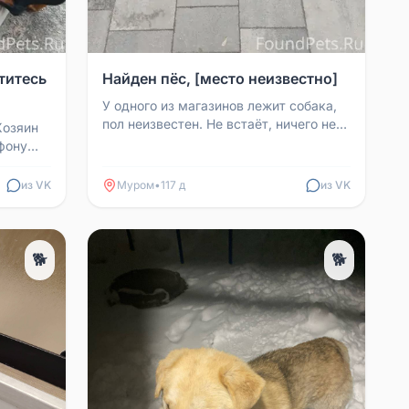
титесь
Найден пёс, [место неизвестно]
У одного из магазинов лежит собака,
пол неизвестен. Не встаёт, ничего не
Хозяин
ест. Возможно, убежала.
фону
из VK
Муром
•
117 д
из VK
🐕
🐕