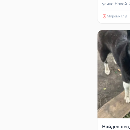
улице Новой.
8904859068
Муром
•
17 д
Найден пес,