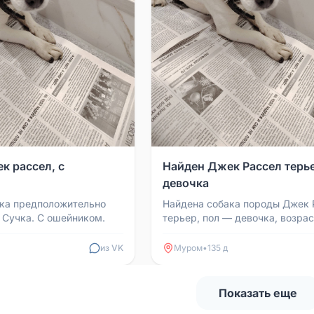
к рассел, с
Найден Джек Рассел терье
девочка
ка предположительно
Найдена собака породы Джек 
 Сучка. С ошейником.
терьер, пол — девочка, возрас
неизвестен. Собака временно
находится у знакомых, ей об...
из VK
Муром
•
135 д
Показать еще