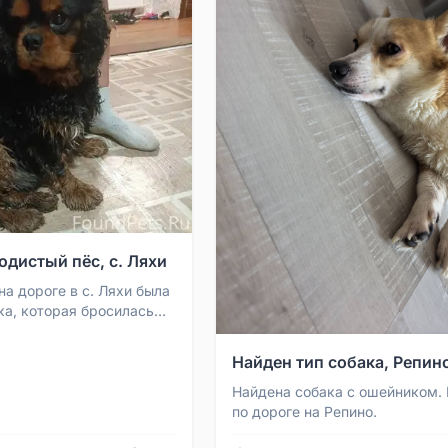
одистый пёс, с. Ляхи
на дороге в с. Ляхи была
ка, которая бросилась
Местные жители
 собака н...
Найден тип собака, Репин
Найдена собака с ошейником.
по дороге на Репино.