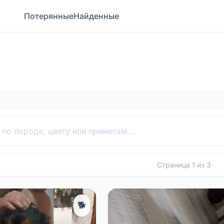
Потерянные
Найденные
Страница
1
из
3
🐕