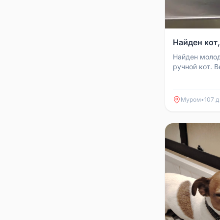
Найден кот,
Найден молод
ручной кот. В
капотом маши
пропасть в ра
Муром
•
107 д