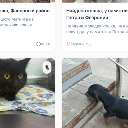
шка, Фанерный район
Найдена кошка, у памятни
Петра и Февронии
ьшого Магнита на
наружили кошку.
Найдена молодая кошка, на ви
Выкинули? Ищем старых
полугода, у памятника Петра и
яев. Ласковая, руч...
Февронии. На время взяли себ
это ваша кошка, пи...
из VK
Муром
•
95 д
🐈