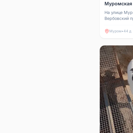
Муромская 
На улице Мур
Вербовский п
Возможно, по
связи: 89307
Муром
•
44 д