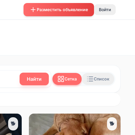
Разместить объявление
Войти
Найти
Сетка
Список
🐕
🐕