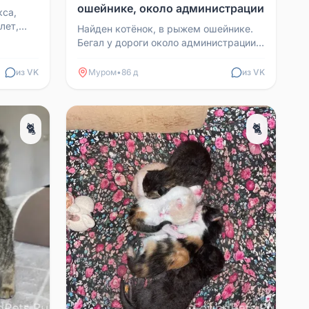
ошейнике, около администрации
кса,
лет,
Найден котёнок, в рыжем ошейнике.
в, так
Бегал у дороги около администрации.
Ищем хозяев. Контакт: 89101850185
Алла
из VK
Муром
•
86 д
из VK
🐈
🐈