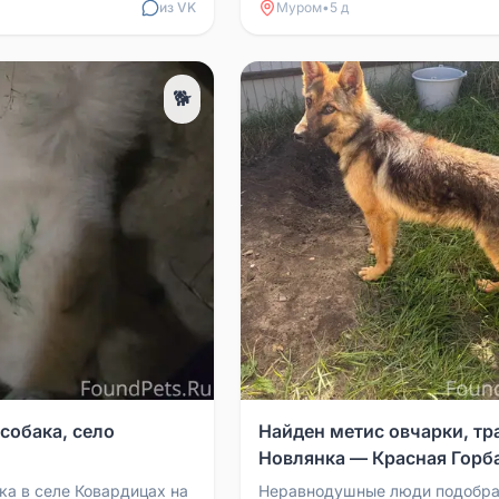
из VK
Муром
•
5 д
🐕
собака, село
Найден метис овчарки, тр
Новлянка — Красная Горб
ка в селе Ковардицах на
Неравнодушные люди подобр