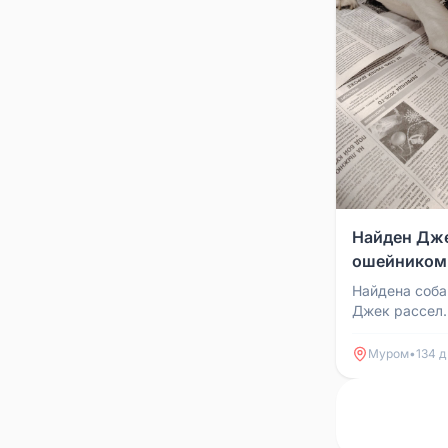
Найден Дже
ошейником
Найдена соба
Джек рассел.
Муром
•
134 д