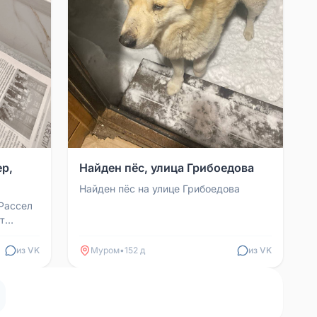
р,
Найден пёс, улица Грибоедова
Найден пёс на улице Грибоедова
Рассел
т
из VK
Муром
•
152 д
из VK