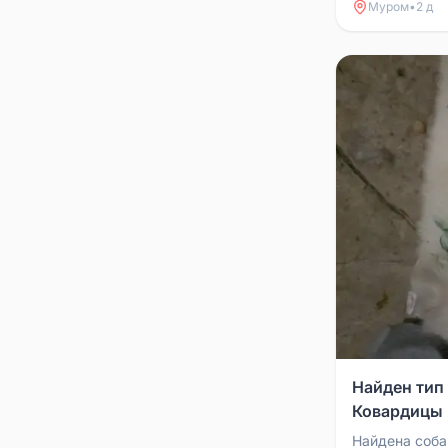
Муром
•
2 д
Найден тип 
Ковардицы
Найдена соба