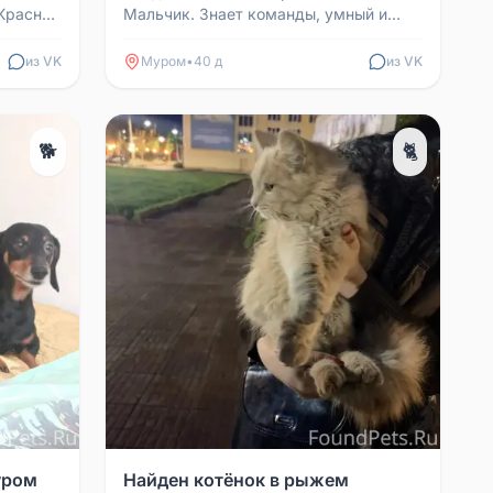
Красная
Мальчик. Знает команды, умный и
ь с
ласковый. Можем передержать пару
дней, так как имеется ...
из VK
Муром
•
40 д
из VK
🐕
🐈
уром
Найден котёнок в рыжем