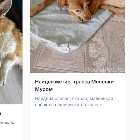
Найден метис, трасса Меленки-
Муром
Найдена слепая, старая, маленькая
собака с ошейником на трассе
Меленки-Муром. Контакт: 9042589172
о
 Бежала