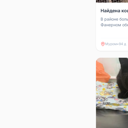
Найдена ко
В районе бол
Фанерном об
Потеряшка? 
или новых хоз
Муром
•
94 д