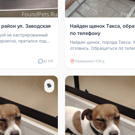
 район ул. Заводская
Найден щенок Такса, обра
по телефону
ой не кастрированный
ероятно, прятался под
Найден щенок, порода Такса. 
ны от дождя. Мог
отзовись. Обращаться по теле
йоне клини...
89081692255
из VK
Навашино
•
108 д
🐕