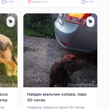
из VK
Муром
•
9 д
из VK
🐕
🐕
асса
Найден мальчик-собака, парк
атка
50-летие
али
Найдена собака в парке 50-летие.