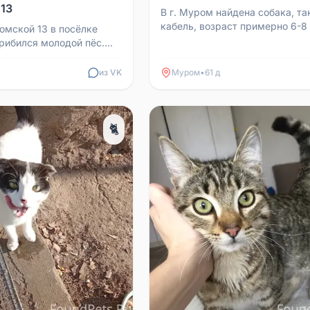
13
В г. Муром найдена собака, та
кабель, возраст примерно 6-8 
омской 13 в посёлке
домашний. Срочно ищем хозяе
рибился молодой пёс.
как у себя держать...
терялся. Телефон для
402777.
из VK
Муром
•
61 д
🐈