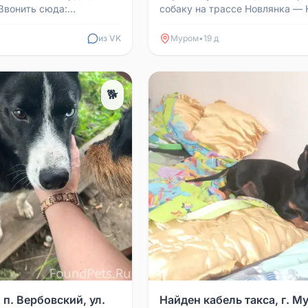
 Звонить сюда:
собаку на трассе Новлянка — 
8
Горбатка. Девочка, явно помес
овчаркой. Умная, послу...
из VK
Муром
•
19 д
🐕
 п. Вербовский, ул.
Найден кабель такса, г. М