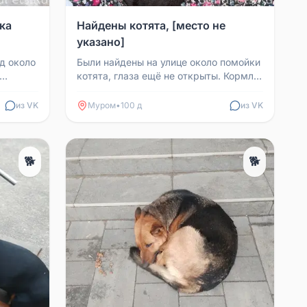
ка
Найдены котята, [место не
указано]
д около
Были найдены на улице около помойки
котята, глаза ещё не открыты. Кормлю
е. Если
через пипетку. У себя держать не
могу, так как ...
из VK
Муром
•
100 д
из VK
🐕
🐕