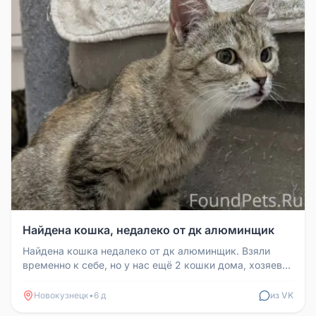
Найдена кошка, недалеко от дк алюминщик
Найдена кошка недалеко от дк алюминщик. Взяли
временно к себе, но у нас ещё 2 кошки дома, хозяева
найдитесь.
Новокузнецк
•
6 д
из VK