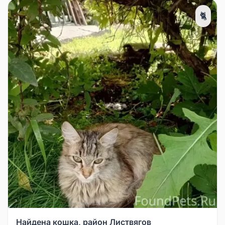
🐈
Найдена кошка, район Листвягов