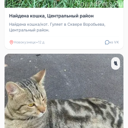
Найдена кошка, Центральный район
Найдена кошка/кот. Гуляет в Сквере Воробьева,
Центральный район.
Новокузнецк
•
12 д
из VK
🐈