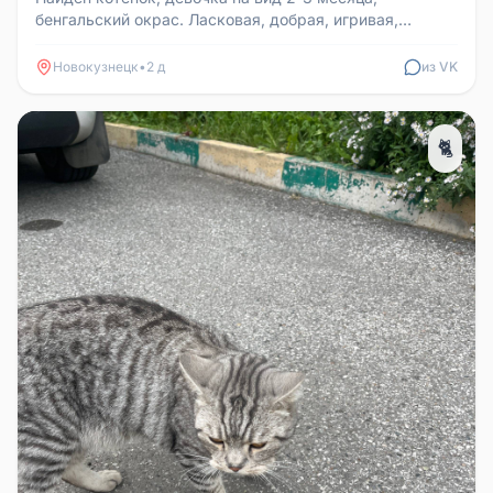
бенгальский окрас. Ласковая, добрая, игривая,
пользуется лотком и когтеточкой...
Новокузнецк
•
2 д
из VK
🐈