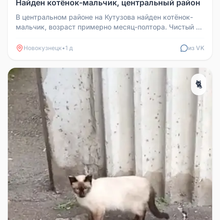
Найден котёнок-мальчик, центральный район
В центральном районе на Кутузова найден котёнок-
мальчик, возраст примерно месяц-полтора. Чистый и
очень пугливый, выгляд...
Новокузнецк
•
1 д
из VK
🐈