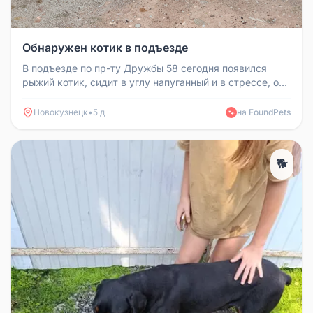
Обнаружен котик в подъезде
В подъезде по пр-ту Дружбы 58 сегодня появился
рыжий котик, сидит в углу напуганный и в стрессе, от
еды пока отказываетс...
Новокузнецк
•
5 д
на FoundPets
🐾
🐕