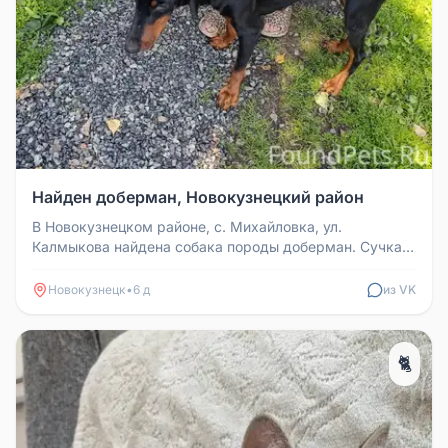
Найден доберман, Новокузнецкий район
В Новокузнецком районе, с. Михайловка, ул.
Калмыкова найдена собака породы доберман. Сучка,
истощённая. На контакт идёт,...
Новокузнецк
•
6 д
из VK
🐈