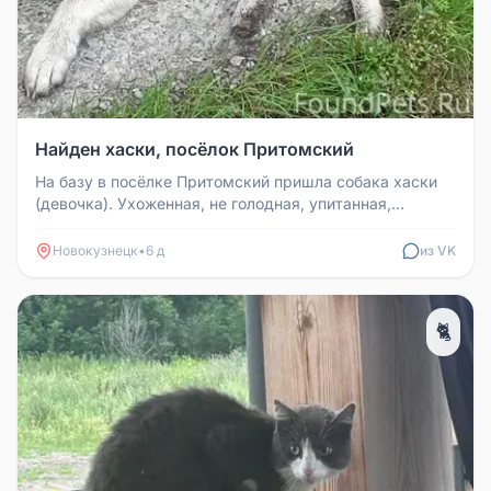
Найден хаски, посёлок Притомский
На базу в посёлке Притомский пришла собака хаски
(девочка). Ухоженная, не голодная, упитанная,
ласковая. На ней зелёный ...
Новокузнецк
•
6 д
из VK
🐈