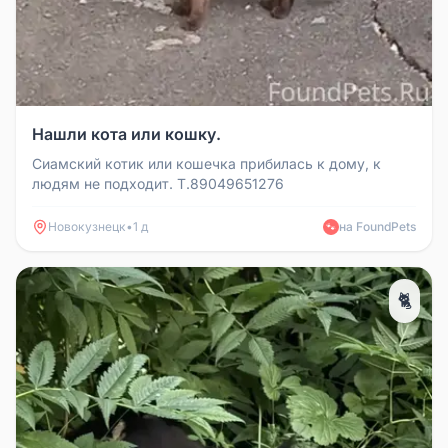
Нашли кота или кошку.
Сиамский котик или кошечка прибилась к дому, к
людям не подходит. Т.89049651276
Новокузнецк
•
1 д
на FoundPets
🐾
🐈