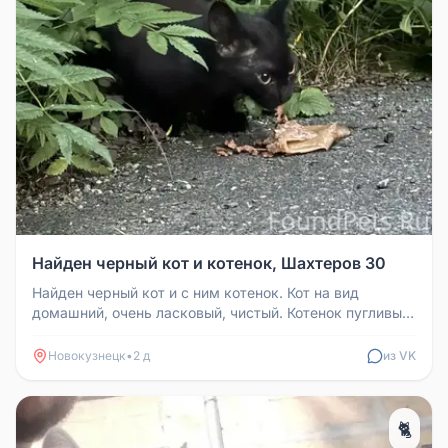
Найден черный кот и котенок, Шахтеров 30
Найден черный кот и с ним котенок. Кот на вид
домашний, очень ласковый, чистый. Котенок пугливый,
пол неизвестен. Видели...
Новокузнецк
•
2 д
из VK
🐈