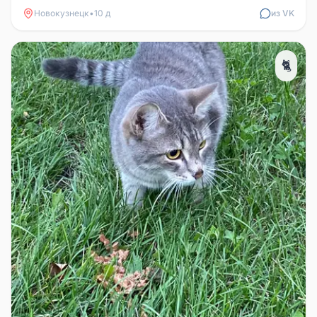
Новокузнецк
•
10 д
из VK
🐈