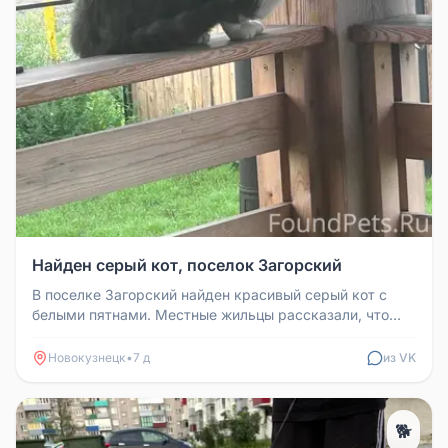
Найден серый кот, поселок Загорский
В поселке Загорский найден красивый серый кот с
белыми пятнами. Местные жильцы рассказали, что
кота привезли на машине в...
Новокузнецк
•
7 д
из VK
🐕