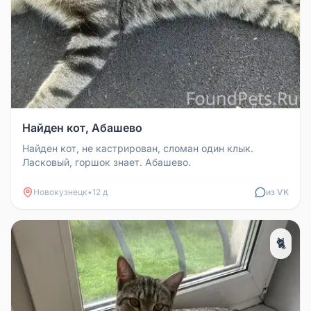
Найден кот, Абашево
Найден кот, не кастрирован, сломан один клык.
Ласковый, горшок знает. Абашево.
Новокузнецк
•
12 д
из VK
🐈