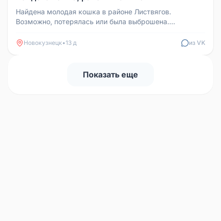
Найдена молодая кошка в районе Листвягов.
Возможно, потерялась или была выброшена.
Чистенькая, собак не боится. Ищем ста...
Новокузнецк
•
13 д
из VK
Показать еще