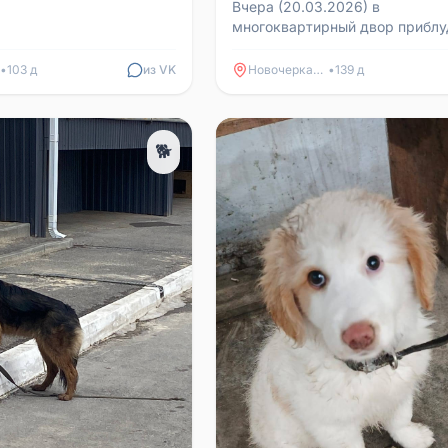
Вчера (20.03.2026) в
многоквартирный двор приблу
собака с ошейником, видно, чт
домашняя, очевидно, что потер
•
103 д
из VK
Новочеркасск
•
139 д
🐕