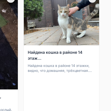
Найдена кошка в районе 14
этаж...
Найдена кошка в районе 14 этажки,
видно, что домашняя, трёхцветная.
Срочно ищутся хозяева, т. К.
Бедняжка чуть не попала...
,
рослый.