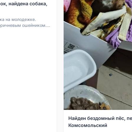
ок, найдена собака,
ка на молодежке.
оричневым ошейником.
вязи 89014826220
Найден бездомный пёс, пе
Комсомольский