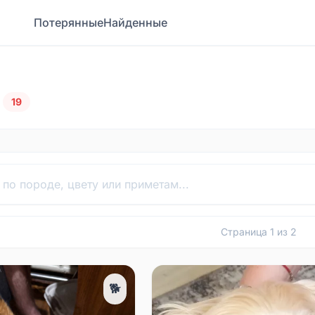
Потерянные
Найденные
19
Страница
1
из
2
🐕