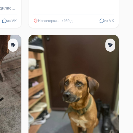
дилась
о
ялась...
из VK
Новочеркасск
•
169 д
из VK
🐕
🐕