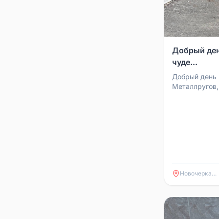
Добрый ден
чуде...
Добрый день 
Металлругов,
средних разм
поводком, на 
Новочеркасск