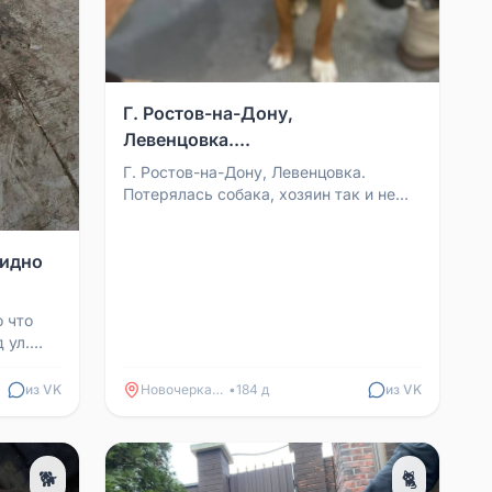
Г. Ростов-на-Дону,
Левенцовка....
Г. Ростов-на-Дону, Левенцовка.
Потерялась собака, хозяин так и не
нашелся. Даже не знаем кличку
собаки и возможную поро...
видно
о что
 ул.
из VK
Новочеркасск
•
184 д
из VK
🐕
🐈