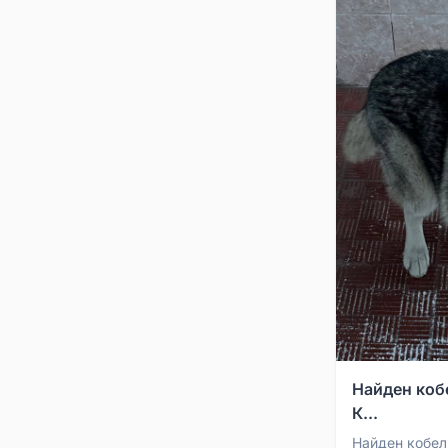
Найден коб
К...
Найден кобел