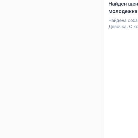
Найден щен
молодежка
Найдена соба
Девочка. С к
Номер для с