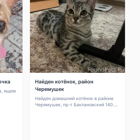
очка
Найден котёнок, район
Черемушек
а, ищем
Найден домашний котёнок в районе
Черемушек, пр-т Баклановский 140.
Тел. 89536178313