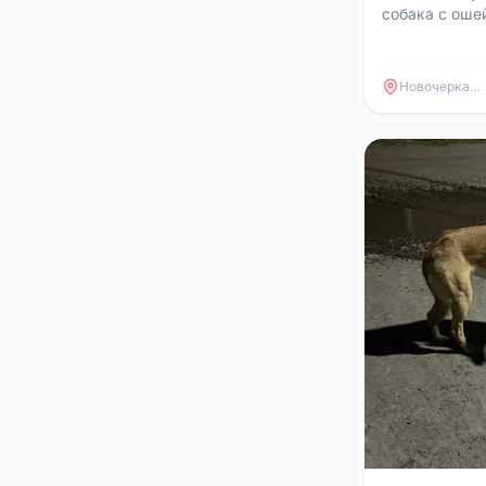
собака с оше
Новочеркасск