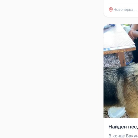
надеемся что
Новочеркасск
Найден пёс,
В конце Баку