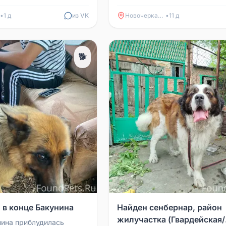
 хозяева найдется
•
1 д
из VK
Новочеркасск
•
11 д
🐕
 в конце Бакунина
Найден сенбернар, район
жилучастка (Гвардейская/
нина приблудилась