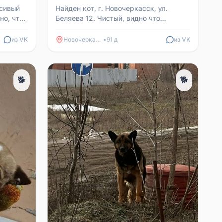
асивый
Найден кот, г. Новочеркасск, ул.
но, что
Беляева 12. Чистый, видно что
нды.
домашний, сломан правый зуб,
ориентировочный возраст три ...
из VK
Новочеркасск
•
91 д
из VK
🐕
🐕