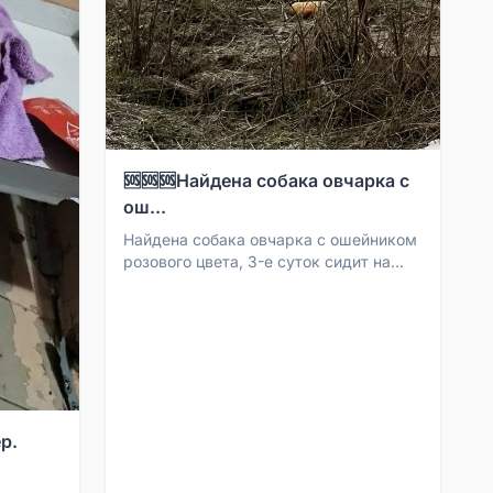
🆘🆘🆘Найдена собака овчарка с
ош...
Найдена собака овчарка с ошейником
розового цвета, 3-е суток сидит на
одном месте п. Персиановский в
районе улицы Донска...
р.