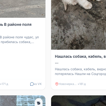
ь В районе поля
В районе поля чудес, ул
 прибилась собака,
еров, с ошейником и
ухе бирк...
Нашлась собака, кабель, 
...
Нашлась собака, кабель, видн
потерялась Нашли на Соцгород
Свободы 7. Забрали и сейчас
находится в тепле. Прошу ...
•
171 д
из VK
Новочеркасск
•
181 д
🐕