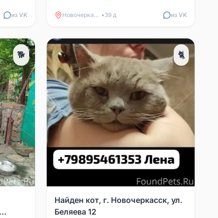
из VK
Новочеркасск
•
39 д
из VK
🐕
🐈
Найден кот, г. Новочеркасск, ул.
Беляева 12