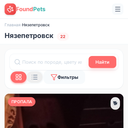
Found
Pets
Главная
›
Нязепетровск
Нязепетровск
22
Найти
Фильтры
ПРОПАЛА
🐕