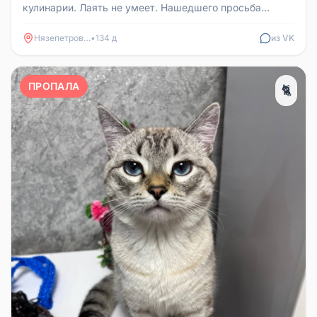
кулинарии. Лаять не умеет. Нашедшего просьба
написать в личные сообщения и...
Нязепетровск
•
134 д
из VK
ПРОПАЛА
🐈