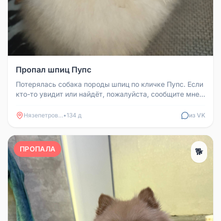
Пропал шпиц Пупс
Потерялась собака породы шпиц по кличке Пупс. Если
кто-то увидит или найдёт, пожалуйста, сообщите мне в
личные сообщения...
Нязепетровск
•
134 д
из VK
ПРОПАЛА
🐕