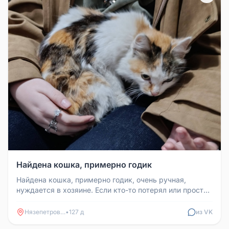
Найдена кошка, примерно годик
Найдена кошка, примерно годик, очень ручная,
нуждается в хозяине. Если кто-то потерял или просто
хочет питомца, то пишит...
Нязепетровск
•
127 д
из VK