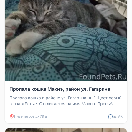
Пропала кошка Макнэ, район ул. Гагарина
Пропала кошка в районе ул. Гагарина, д. 1. Цвет серый,
глаза жёлтые. Откликается на имя Макнэ. Просьба
увидившим её звон...
Нязепетровск
•
79 д
из VK