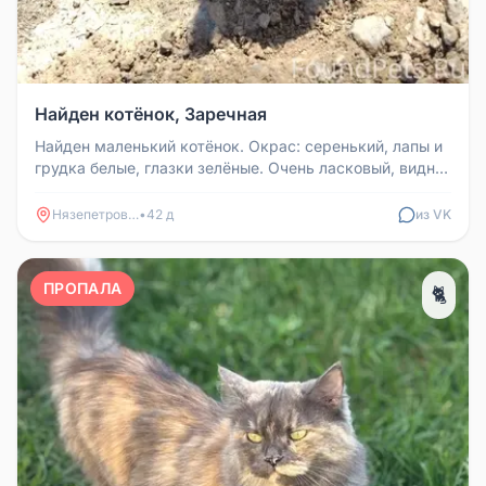
Найден котёнок, Заречная
Найден маленький котёнок. Окрас: серенький, лапы и
грудка белые, глазки зелёные. Очень ласковый, видно,
что домашний. На...
Нязепетровск
•
42 д
из VK
ПРОПАЛА
🐈