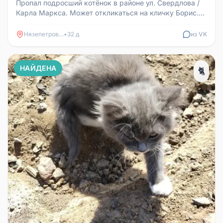
Пропал подросший котёнок в районе ул. Свердлова /
Карла Маркса. Может откликаться на кличку Борис.
Телефон для связи: 89...
Нязепетровск
•
32 д
из VK
НАЙДЕНА
🐈