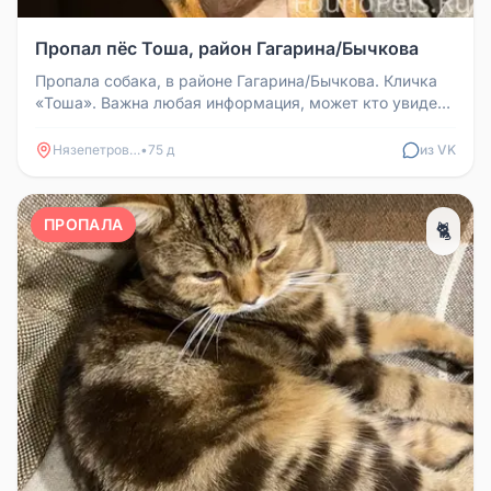
Пропал пёс Тоша, район Гагарина/Бычкова
Пропала собака, в районе Гагарина/Бычкова. Кличка
«Тоша». Важна любая информация, может кто увидел.
89080713964
Нязепетровск
•
75 д
из VK
ПРОПАЛА
🐈