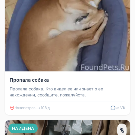
Пропала собака
Пропала собака. Кто видел ее или знает о ее
нахождении, сообщите, пожалуйста.
Нязепетровск
•
108 д
из VK
НАЙДЕНА
🐈