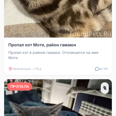
Пропал кот Мотя, район гамаюн
Пропал кот в районе гамаюн. Откликается на имя
Мотя.
Нязепетровск
•
78 д
из VK
ПРОПАЛА
🐈