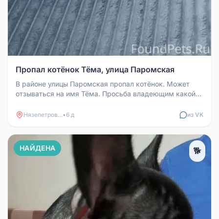
Пропал котёнок Тёма, улица Паромская
В районе улицы Паромская пропал котёнок. Может
отзываться на имя Тёма. Просьба владеющим какой-
либо информацией звонить ...
Нязепетровск
•
6 д
из VK
НАЙДЕНА
🐕