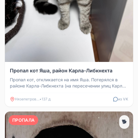
Пропал кот Яша, район Карла-Либкнехта
Пропал кот, откликается на имя Яша. Потерялся в
районе Карла-Либкнехта (на пересечении улиц Карла-
Либкнехта и Вайнера). ...
Нязепетровск
•
137 д
из VK
ПРОПАЛА
🐕