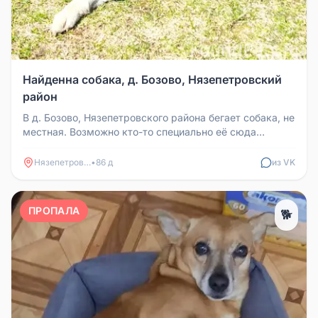
Найденна собака, д. Бозово, Нязепетровский
район
В д. Бозово, Нязепетровского района бегает собака, не
местная. Возможно кто-то специально её сюда
привёз, а может и убеж...
Нязепетровск
•
86 д
из VK
ПРОПАЛА
🐕