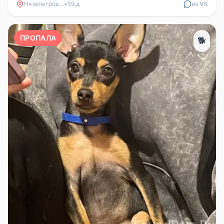
Нязепетровск
•
59 д
из VK
ПРОПАЛА
🐕