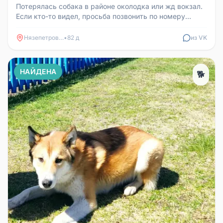
Потерялась собака в районе околодка или жд вокзал.
Если кто-то видел, просьба позвонить по номеру
телефона 89080979914.
Нязепетровск
•
82 д
из VK
НАЙДЕНА
🐕