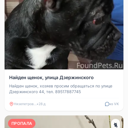
Найден щенок, улица Дзержинского
Найден щенок, хозяев просим обращаться по улице
Дзержинского 44, тел. 89517887745
Нязепетровск
•
28 д
из VK
ПРОПАЛА
🐈