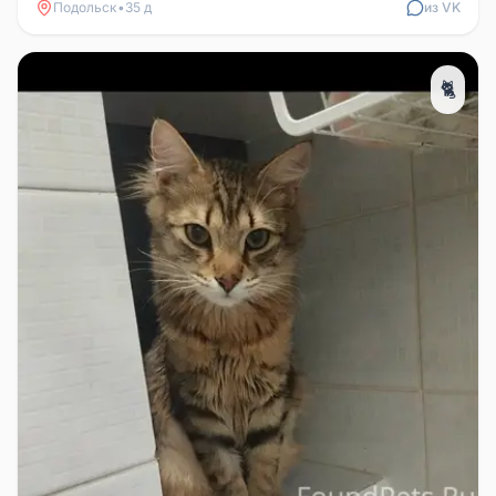
Подольск
•
35 д
из VK
🐈