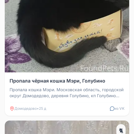
Пропала чёрная кошка Мэри, Голубино
Пропала кошка Мэри. Московская область, городской
округ Домодедово, деревня Голубино, кп Голубино
Лэнд, ул. Голубинская....
Домодедово
•
25 д
из VK
🐈