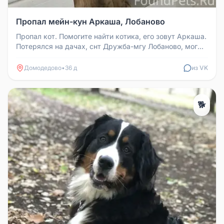
Пропал мейн-кун Аркаша, Лобаново
Пропал кот. Помогите найти котика, его зовут Аркаша.
Потерялся на дачах, снт Дружба-мгу Лобаново, мог
гулять по Северке ...
Домодедово
•
36 д
из VK
🐕