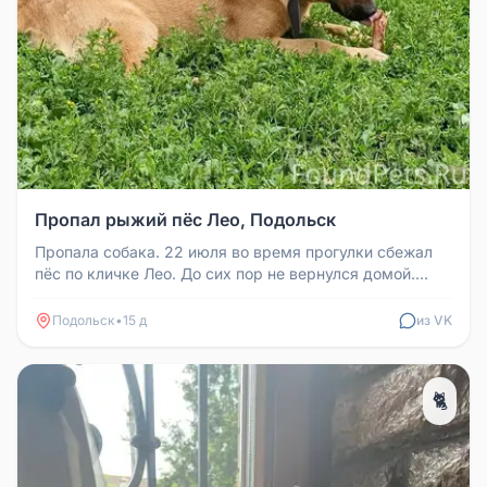
Пропал рыжий пёс Лео, Подольск
Пропала собака. 22 июля во время прогулки сбежал
пёс по кличке Лео. До сих пор не вернулся домой.
Скорее всего, побежал ...
Подольск
•
15 д
из VK
🐈