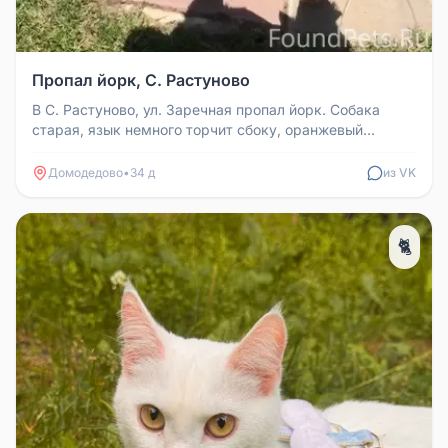
Пропал йорк, С. Растуново
В С. Растуново, ул. Заречная пропал йорк. Собака
старая, язык немного торчит сбоку, оранжевый
ошейник от клещей. Нашедше...
Домодедово
•
34 д
из VK
🐈