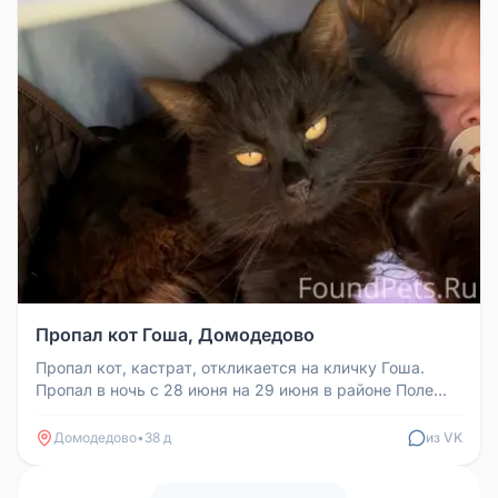
Пропал кот Гоша, Домодедово
Пропал кот, кастрат, откликается на кличку Гоша.
Пропал в ночь с 28 июня на 29 июня в районе Поле
чудес (Земляничная, Уш...
Домодедово
•
38 д
из VK