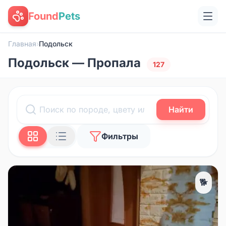
Found
Pets
Главная
›
Подольск
Подольск — Пропала
127
Найти
Фильтры
🐕