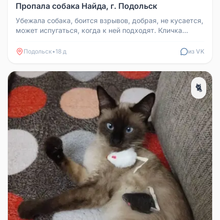
Пропала собака Найда, г. Подольск
Убежала собака, боится взрывов, добрая, не кусается,
может испугаться, когда к ней подходят. Кличка
Найда. Если кто-то в...
Подольск
•
18 д
из VK
🐈