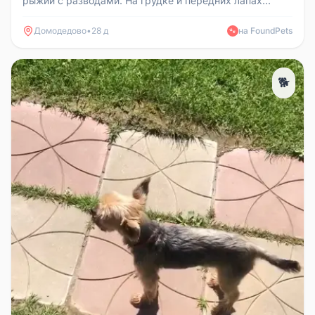
рыжий с разводами. На грудке и передних лапах
белые пятна (лапки как в но...
Домодедово
•
28 д
на FoundPets
🐾
🐕