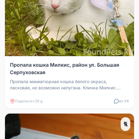
Пропала кошка Милкис, район ул. Большая
Серпуховская
Пропала миниатюрная кошка белого окраса,
ласковая, но возможно напугана. Кличка Милкис.
Потерялась в квартире в ночь с 0...
Подольск
•
35 д
из VK
🐈