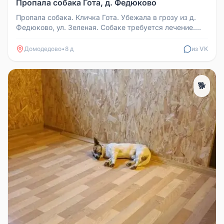
Пропала собака Гота, д. Федюково
Пропала собака. Кличка Гота. Убежала в грозу из д.
Федюково, ул. Зеленая. Собаке требуется лечение.
Будем благодарны за ...
Домодедово
•
8 д
из VK
🐕