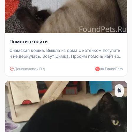
Помогите найти
Сиамская кошка. Вышла из дома с котёнком погулять
и не вернулась. Зовут Симка. Просим помочь найти за
вознаграждение
Домодедово
•
19 д
на FoundPets
🐾
🐈