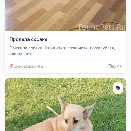
Пропала собака
Сбежала собака. Кто видел, позвоните, пожалуйста,
или пишите.
Домодедово
•
8 д
из VK
🐕