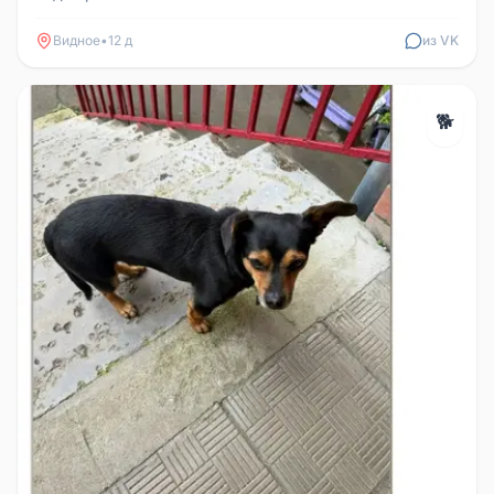
926 007 03 13 Олеся
Видное
•
12 д
из VK
🐕