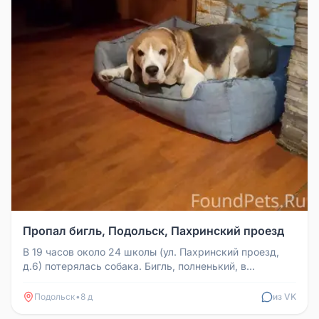
Пропал бигль, Подольск, Пахринский проезд
В 19 часов около 24 школы (ул. Пахринский проезд,
д.6) потерялась собака. Бигль, полненький, в
ошейнике с поводком. Соба...
Подольск
•
8 д
из VK