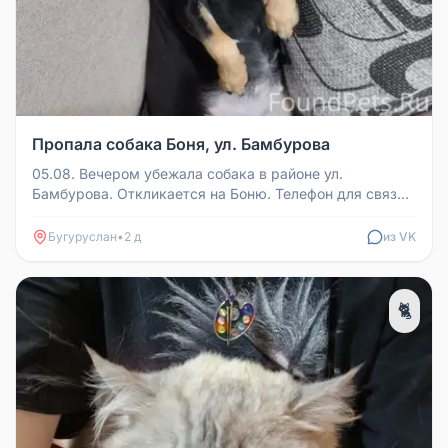
Пропала собака Боня, ул. Бамбурова
05.08. Вечером убежала собака в районе ул.
Бамбурова. Откликается на Боню. Телефон для связи:
89228715166
Бугуруслан
•
2 д
из VK
🐈