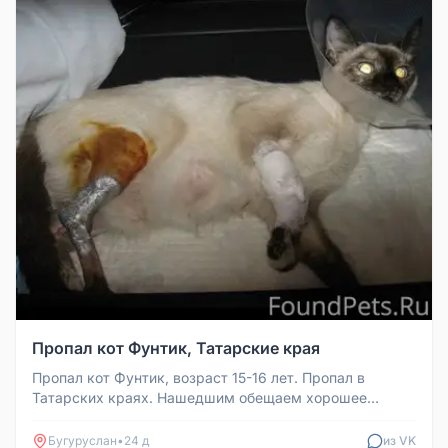
Пропал кот Фунтик, Татарские края
Пропал кот Фунтик, возраст 15-16 лет. Пропал в
Татарских краях. Нашедшим обещаем хорошее
денежное вознаграждение.
Бугуруслан
•
24 д
из VK