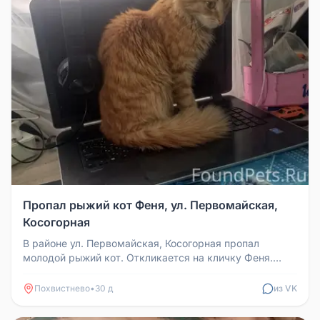
Пропал рыжий кот Феня, ул. Первомайская,
Косогорная
В районе ул. Первомайская, Косогорная пропал
молодой рыжий кот. Откликается на кличку Феня.
Если кто-то забрал, верните,...
Похвистнево
•
30 д
из VK