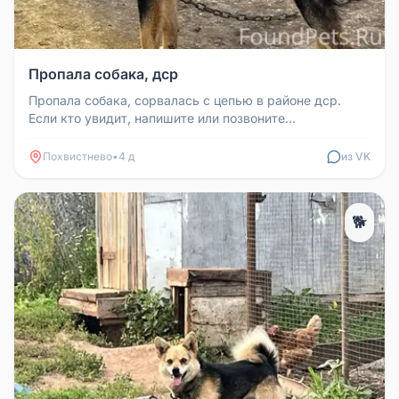
Пропала собака, дср
Пропала собака, сорвалась с цепью в районе дср.
Если кто увидит, напишите или позвоните
89277681996.
Похвистнево
•
4 д
из VK
🐕