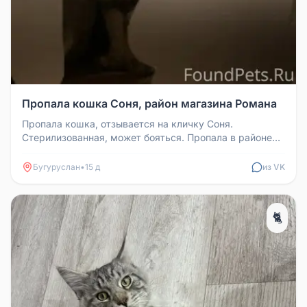
Пропала кошка Соня, район магазина Романа
Пропала кошка, отзывается на кличку Соня.
Стерилизованная, может бояться. Пропала в районе
магазина Романа. Если кто-то ...
Бугуруслан
•
15 д
из VK
🐈