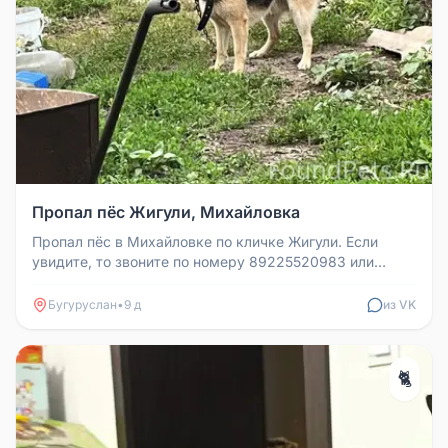
Пропал пёс Жигули, Михайловка
Пропал пёс в Михайловке по кличке Жигули. Если
увидите, то звоните по номеру 89225520983 или
напишите в лс.
Бугуруслан
•
9 д
из VK
🐈