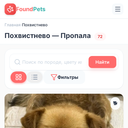
Found
Pets
Главная
›
Похвистнево
Похвистнево — Пропала
72
Найти
Фильтры
🐕