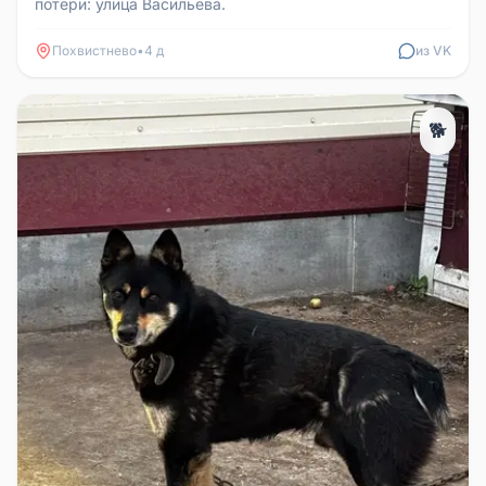
потери: улица Васильева.
Похвистнево
•
4 д
из VK
🐕