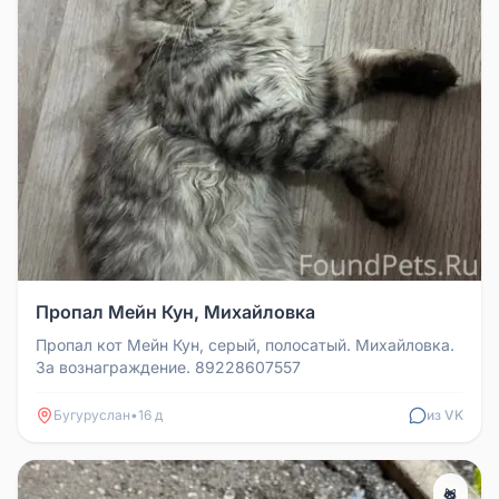
Пропал Мейн Кун, Михайловка
Пропал кот Мейн Кун, серый, полосатый. Михайловка.
За вознаграждение. 89228607557
Бугуруслан
•
16 д
из VK
🐈