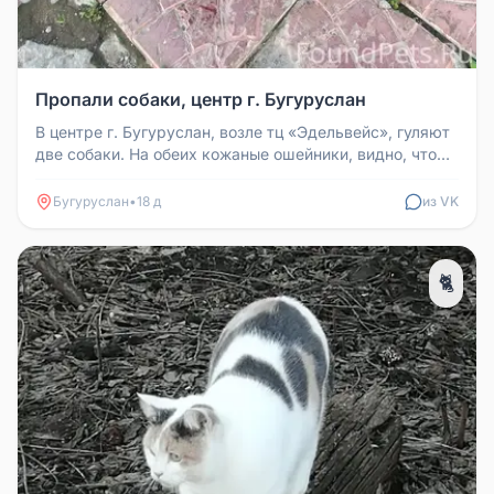
Пропали собаки, центр г. Бугуруслан
В центре г. Бугуруслан, возле тц «Эдельвейс», гуляют
две собаки. На обеих кожаные ошейники, видно, что
домашние. Возможн...
Бугуруслан
•
18 д
из VK
🐈