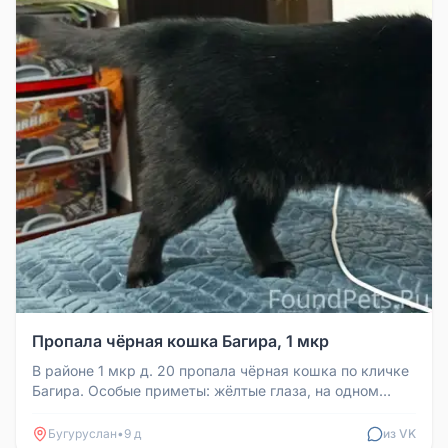
Пропала чёрная кошка Багира, 1 мкр
В районе 1 мкр д. 20 пропала чёрная кошка по кличке
Багира. Особые приметы: жёлтые глаза, на одном
глазу на сетчатке чёр...
Бугуруслан
•
9 д
из VK