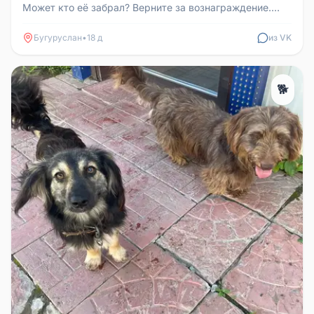
Может кто её забрал? Верните за вознаграждение.
89228050367
Бугуруслан
•
18 д
из VK
🐕