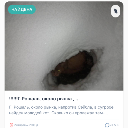
НАЙДЕНА
🐈
‼️‼️‼️Г.Рошаль, около рынка , ...
Г. Рошаль, около рынка, напротив Сэйбла, в сугробе
найден молодой кот. Сколько он пролежал там-
неизвестно. Оперативно от...
Рошаль
•
208 д
из VK