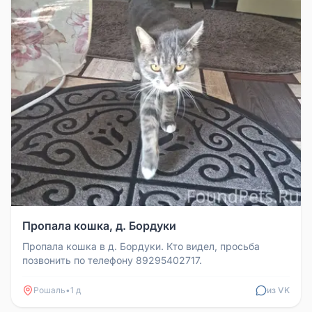
Пропала кошка, д. Бордуки
Пропала кошка в д. Бордуки. Кто видел, просьба
позвонить по телефону 89295402717.
Рошаль
•
1 д
из VK