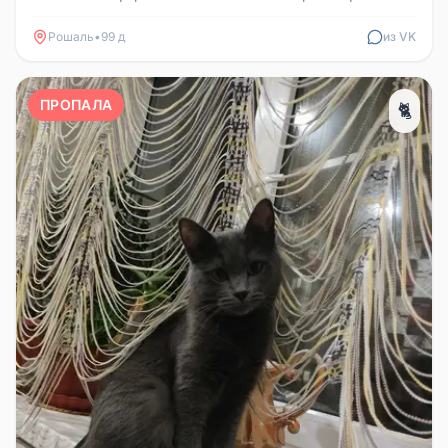
Территориально Власово-Ми...
Рошаль
•
99 д
из VK
ПРОПАЛА
🐈