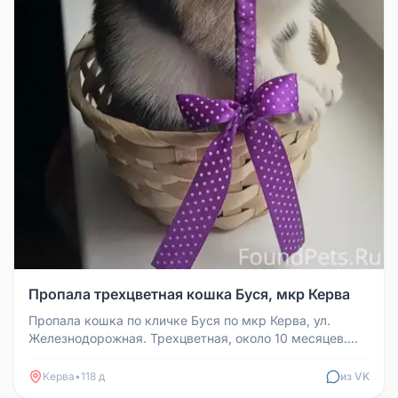
Пропала трехцветная кошка Буся, мкр Керва
Пропала кошка по кличке Буся по мкр Керва, ул.
Железнодорожная. Трехцветная, около 10 месяцев.
Если кто-то видел, просьб...
Керва
•
118 д
из VK