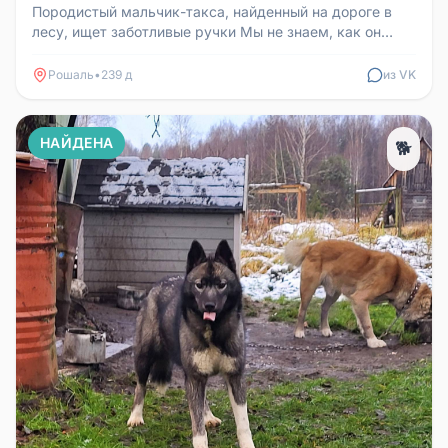
Породистый мальчик-такса, найденный на дороге в
лесу, ищет заботливые ручки Мы не знаем, как он
оказался один среди дер...
Рошаль
•
239 д
из VK
НАЙДЕНА
🐕