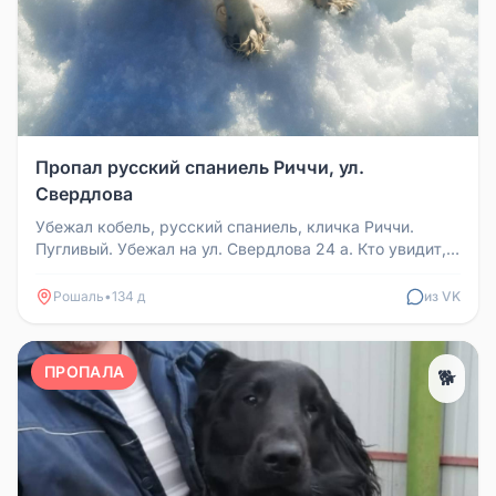
Пропал русский спаниель Риччи, ул.
Свердлова
Убежал кобель, русский спаниель, кличка Риччи.
Пугливый. Убежал на ул. Свердлова 24 а. Кто увидит,
придержите. Приедут з...
Рошаль
•
134 д
из VK
ПРОПАЛА
🐕