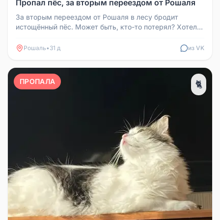
Пропал пёс, за вторым переездом от Рошаля
За вторым переездом от Рошаля в лесу бродит
истощённый пёс. Может быть, кто-то потерял? Хотели
привезти в город, но в ма...
Рошаль
•
31 д
из VK
ПРОПАЛА
🐈