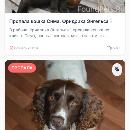
Пропала кошка Сима, Фридриха Энгельса 1
В районе Фридриха Энгельса 1 пропала кошка по
кличке Сима, очень ласковая, могла за кем-то
увязаться. Номер для связи: 8...
Рошаль
•
103 д
из VK
ПРОПАЛА
🐕