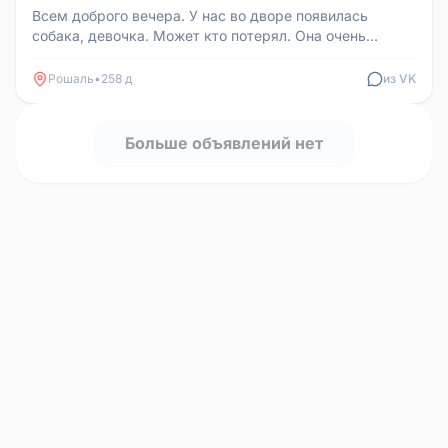
Всем доброго вечера. У нас во дворе появилась
собака, девочка. Может кто потерял. Она очень
пугливая и голодная, мы её п...
Рошаль
•
258 д
из VK
Больше объявлений нет