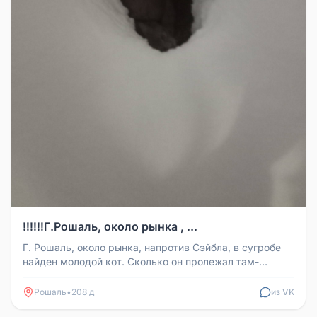
‼️‼️‼️Г.Рошаль, около рынка , ...
Г. Рошаль, около рынка, напротив Сэйбла, в сугробе
найден молодой кот. Сколько он пролежал там-
неизвестно. Оперативно от...
Рошаль
•
208 д
из VK