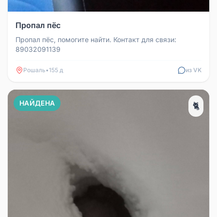
Пропал пёс
Пропал пёс, помогите найти. Контакт для связи:
89032091139
Рошаль
•
155 д
из VK
НАЙДЕНА
🐈