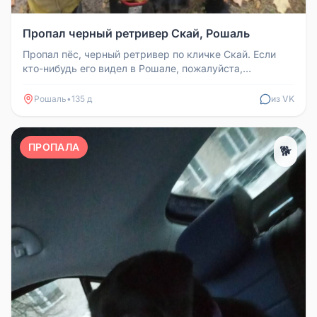
Пропал черный ретривер Скай, Рошаль
Пропал пёс, черный ретривер по кличке Скай. Если
кто-нибудь его видел в Рошале, пожалуйста,
сообщите.
Рошаль
•
135 д
из VK
ПРОПАЛА
🐕