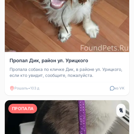
Пропал Дик, район ул. Урицкого
Пропала собака по кличке Дик, в районе ул. Урицкого,
если кто увидит, сообщите, пожалуйста.
Рошаль
•
103 д
из VK
ПРОПАЛА
🐈