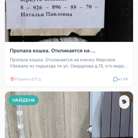
Пропала кошка. Откликается на ...
Пропала кошка. Откликается на кличку Марселя.
Убежала из подъезда по ул. Свердлова д.15, кто видел,
или приютил, просьба...
Рошаль
•
227 д
из VK
НАЙДЕНА
🐕