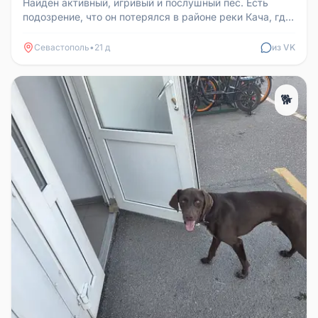
Найден активный, игривый и послушный пёс. Есть
подозрение, что он потерялся в районе реки Кача, где
отдыхающие могли при...
Севастополь
•
21 д
из VK
🐕