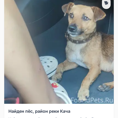
🐕
Найден пёс, район реки Кача