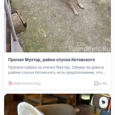
Пропал Мухтар, район спуска Котовского
Пропала собака по кличке Мухтар. Сбежал из дома в
районе спуска Котовского, есть предположение, что
он может находиться ...
Севастополь
•
23 д
из VK
🐕