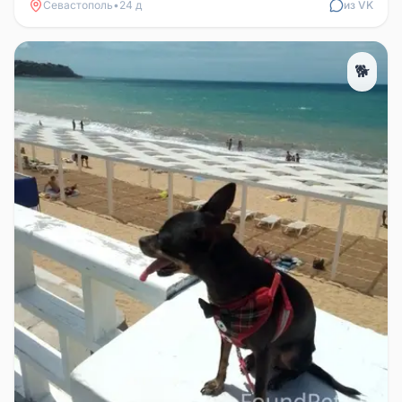
Севастополь
•
24 д
из VK
🐕