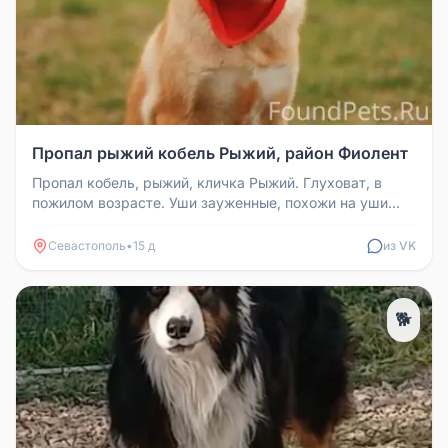
Пропал рыжий кобель Рыжий, район Фиолент
Пропал кобель, рыжий, кличка Рыжий. Глуховат, в
пожилом возрасте. Уши зауженные, похожи на уши
доберманов. Был на переде...
Севастополь
•
15 д
из VK
🐕