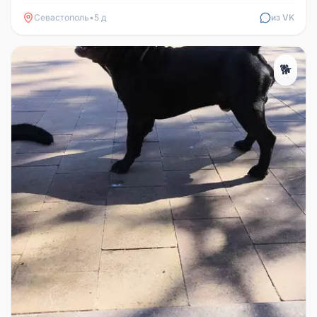
худой. Забежал под во...
Севастополь
•
5 д
из VK
🐕