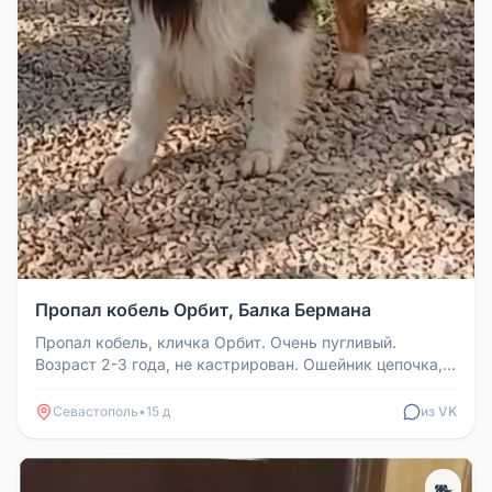
Пропал кобель Орбит, Балка Бермана
Пропал кобель, кличка Орбит. Очень пугливый.
Возраст 2-3 года, не кастрирован. Ошейник цепочка, с
номером телефона на би...
Севастополь
•
15 д
из VK