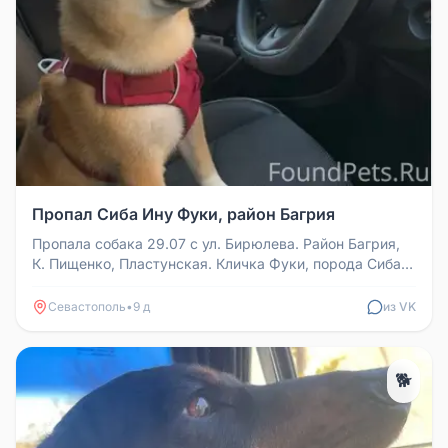
Пропал Сиба Ину Фуки, район Багрия
Пропала собака 29.07 с ул. Бирюлева. Район Багрия,
К. Пищенко, Пластунская. Кличка Фуки, порода Сиба
Ину, клеймо на ухе,...
Севастополь
•
9 д
из VK
🐕