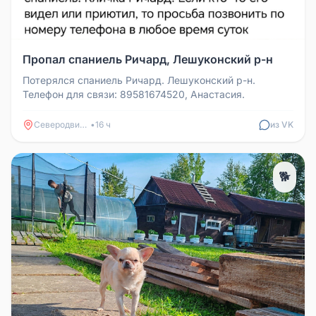
Пропал спаниель Ричард, Лешуконский р-н
Потерялся спаниель Ричард. Лешуконский р-н.
Телефон для связи: 89581674520, Анастасия.
Северодвинск
•
16 ч
из VK
🐕