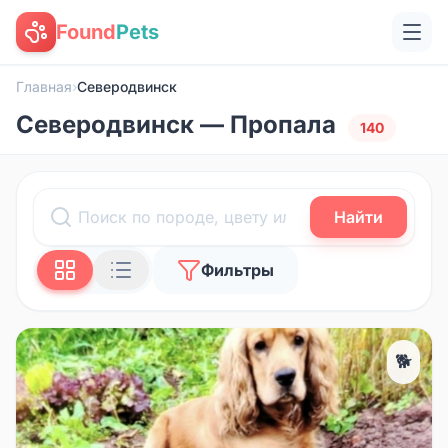
Found
Pets
Главная
›
Северодвинск
Северодвинск — Пропала
140
Найти
Фильтры
🐕