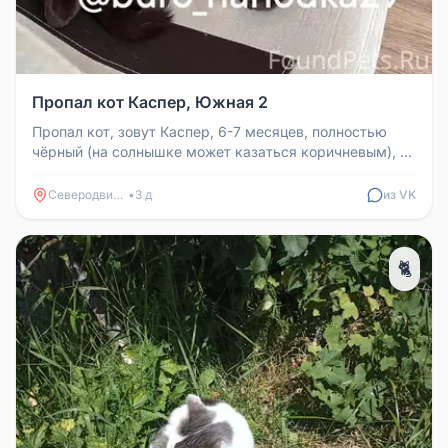
Пропал кот Каспер, Южная 2
Пропал кот, зовут Каспер, 6-7 месяцев, полностью
чёрный (на солнышке может казаться коричневым), на
грудке несколько бел...
Северодвинск
•
3 д
из VK
🐈