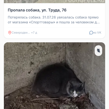
Пропала собака, ул. Труда, 76
Потерялась собака. 31.07.26 увязалась собака прямо
от магазина «Спорттовары» и пошла за человеком до
Труда 76. Собака яв...
Северодвинск
•
7 д
из VK
🐈