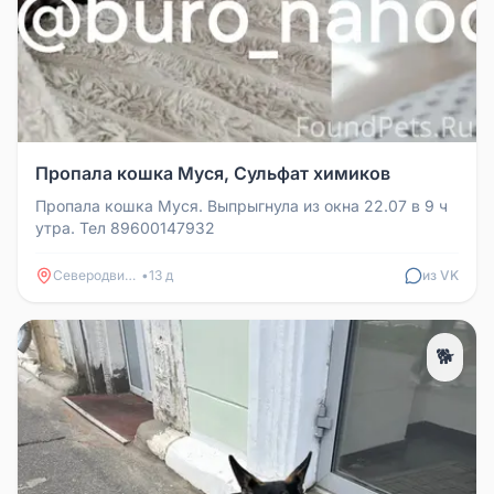
Пропала кошка Муся, Сульфат химиков
Пропала кошка Муся. Выпрыгнула из окна 22.07 в 9 ч
утра. Тел 89600147932
Северодвинск
•
13 д
из VK
🐕