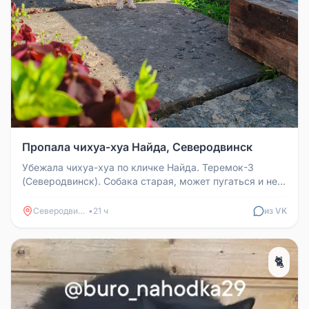
Пропала чихуа-хуа Найда, Северодвинск
Убежала чихуа-хуа по кличке Найда. Теремок-3
(Северодвинск). Собака старая, может пугаться и не
подходить. Просьба: кто ...
Северодвинск
•
21 ч
из VK
🐈