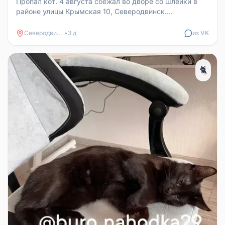
Пропал кот. 4 августа сбежал во дворе со шлейки в
районе улицы Крымская 10, Северодвинск.
Откликается на кличку Башмак. ...
Северодвинск
•
3 д
из VK
🐈