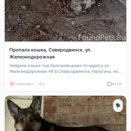
Пропала кошка, Северодвинск, ул.
Железнодорожная
Найдена кошка под балконом дома по адресу ул.
Железнодорожная 44 в Северодвинске. Напугана, но
не агрессивна, упитанная,...
Северодвинск
•
8 д
из VK
🐕