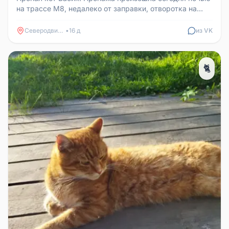
на трассе М8, недалеко от заправки, отворотка на
Ровдино. Если вдруг з...
Северодвинск
•
16 д
из VK
🐈