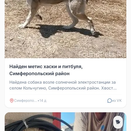
Найден метис хаски и питбуля,
Симферопольский район
Найдена собака возле солнечной электростанции за
селом Кольчугино, Симферопольский район. Хвост
купирован, глаза голубые...
Симферополь
•
14 д
из VK
🐕