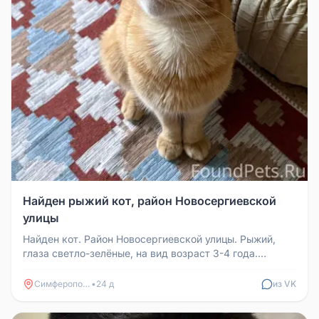
Найден рыжий кот, район Новосергиевской
улицы
Найден кот. Район Новосергиевской улицы. Рыжий,
глаза светло-зелёные, на вид возраст 3-4 года.
Ласковый, контактный. Нах...
Симферополь
•
24 д
из VK