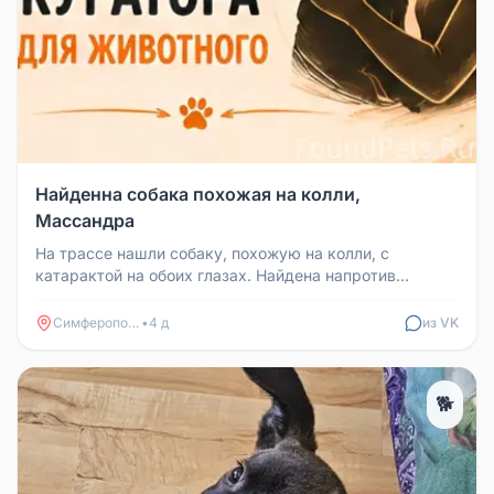
Найденна собака похожая на колли,
Массандра
На трассе нашли собаку, похожую на колли, с
катарактой на обоих глазах. Найдена напротив
заправки АТАН, на спуске с Масс...
Симферополь
•
4 д
из VK
🐕