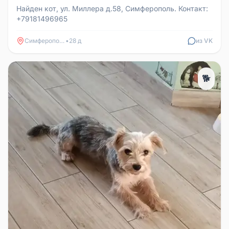
Найден кот, ул. Миллера д.58, Симферополь. Контакт:
+79181496965
Симферополь
•
28 д
из VK
🐕