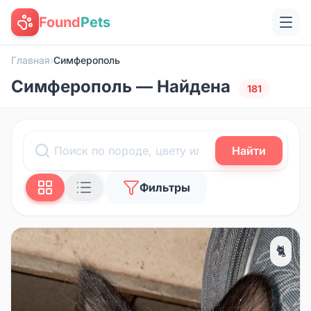
Found
Pets
Главная
›
Симферополь
Симферополь — Найдена
181
Найти
Фильтры
🐈