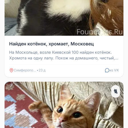
Найден котёнок, хромает, Московец
На Москольце, возле Киевской 100 найден котёнок.
Хромота на одну лапу. Похож на домашнего, чистый, с
подстриженными когт...
Симферополь
•
23 д
из VK
🐈