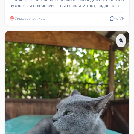
нуждается в лечении — выпавшая матка, видно, что
была домашней. Собак...
Симферополь
•
9 д
из VK
🐈