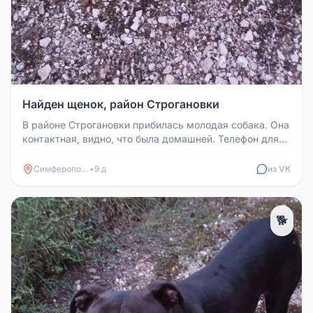
Найден щенок, район Строгановки
В районе Строгановки прибилась молодая собака. Она
контактная, видно, что была домашней. Телефон для
связи: +79788306250...
Симферополь
•
9 д
из VK
🐕