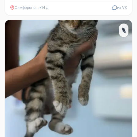
+79782019989
Симферополь
•
14 д
из VK
🐈